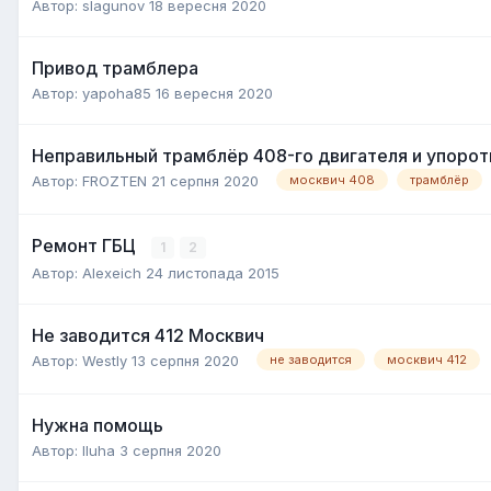
Автор:
slagunov
18 вересня 2020
Привод трамблера
Автор:
yapoha85
16 вересня 2020
Неправильный трамблёр 408-го двигателя и упорот
Автор:
FROZTEN
21 серпня 2020
москвич 408
трамблёр
Ремонт ГБЦ
1
2
Автор:
Alexeich
24 листопада 2015
Не заводится 412 Москвич
Автор:
Westly
13 серпня 2020
не заводится
москвич 412
Нужна помощь
Автор:
Iluha
3 серпня 2020