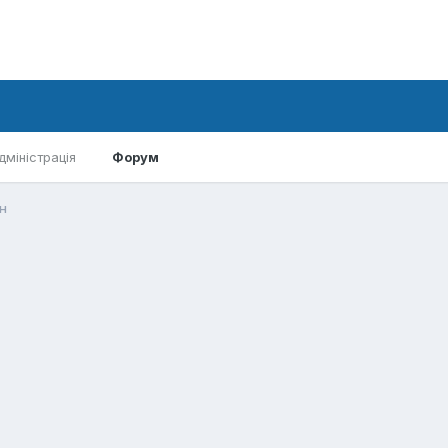
дміністрація
Форум
н