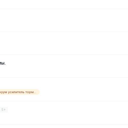
мы.
на сколько влияет вакуум усилитель тормоза
5