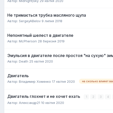
Автор:
Midnight)sky
29 квітня 2020
Не тримається трубка масляного щупа
Автор:
SergeyABelov
9 липня 2018
Непонятный шелест в двигателе
Автор:
McPherson
28 березня 2019
Эмульсия в двигателе после простоя "на сухую" зи
Автор:
Death
25 квітня 2020
Двигатель
Автор:
Владимир Хоменко
17 квітня 2020
Двигатель глохнет и не хочет ехать
1
2
3
4
Автор:
Александр21
10 квітня 2020