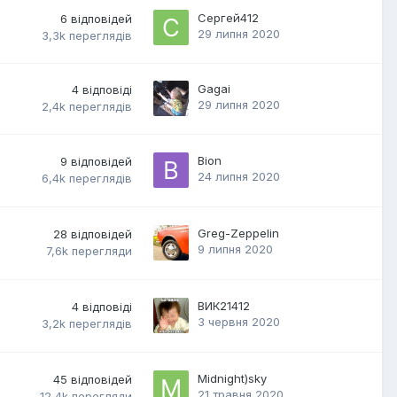
Сергей412
6
відповідей
29 липня 2020
3,3k
переглядів
Gagai
4
відповіді
29 липня 2020
2,4k
переглядів
Bion
9
відповідей
24 липня 2020
6,4k
переглядів
Greg-Zeppelin
28
відповідей
9 липня 2020
7,6k
перегляди
ВИК21412
4
відповіді
3 червня 2020
3,2k
переглядів
Midnight)sky
45
відповідей
21 травня 2020
12,4k
перегляди