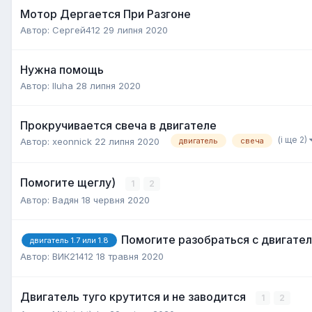
Мотор Дергается При Разгоне
Автор:
Сергей412
29 липня 2020
Нужна помощь
Автор:
Iluha
28 липня 2020
Прокручивается свеча в двигателе
(і ще 2)
Автор:
xeonnick
22 липня 2020
двигатель
свеча
Помогите щеглу)
1
2
Автор:
Вадян
18 червня 2020
Помогите разобраться с двигате
двигатель 1.7 или 1.8
Автор:
ВИК21412
18 травня 2020
Двигатель туго крутится и не заводится
1
2