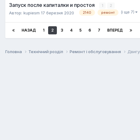
Запуск после капиталки и простоя
1
2
(і ще 7)
Автор:
kupiesm
17 березня 2020
2140
ремонт
НАЗАД
1
2
3
4
5
6
7
ВПЕРЕД
Головна
Технічний розділ
Ремонт і обслуговування
Двигу