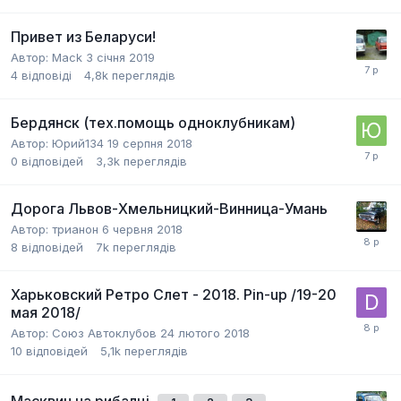
Привет из Беларуси!
Автор:
Mack
3 січня 2019
4
відповіді
4,8k
переглядів
Бердянск (тех.помощь одноклубникам)
Автор:
Юрий134
19 серпня 2018
0
відповідей
3,3k
переглядів
Дорога Львов-Хмельницкий-Винница-Умань
Автор:
трианон
6 червня 2018
8
відповідей
7k
переглядів
Харьковский Ретро Слет - 2018. Pin-up /19-20
мая 2018/
Автор:
Союз Автоклубов
24 лютого 2018
10
відповідей
5,1k
переглядів