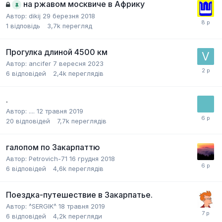
на ржавом москвиче в Африку
Автор:
dikij
29 березня 2018
1
відповідь
3,7k
перегляд
Прогулка длиной 4500 км
Автор:
ancifer
7 вересня 2023
6
відповідей
2,4k
переглядів
.
Автор:
....
12 травня 2019
20
відповідей
7,7k
переглядів
галопом по Закарпаттю
Автор:
Petrovich-71
16 грудня 2018
6
відповідей
4,6k
переглядів
Поездка-путешествие в Закарпатье.
Автор:
^SERGIK^
18 травня 2019
6
відповідей
4,2k
перегляди