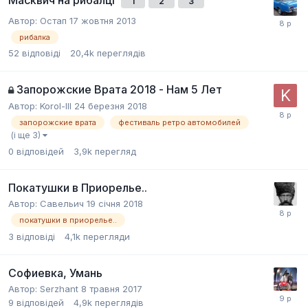
Масквич на рибалці
1
2
3
Автор:
Остап
17 жовтня 2013
рибалка
52
відповіді
20,4k
переглядів
Запорожские Врата 2018 - Нам 5 Лет
Автор:
Korol-III
24 березня 2018
запорожские врата
фестиваль ретро автомобилей
(і ще 3)
0
відповідей
3,9k
перегляд
Покатушки в Приорелье..
Автор:
Савельич
19 січня 2018
покатушки в приорелье..
3
відповіді
4,1k
перегляди
Софиевка, Умань
Автор:
Serzhant
8 травня 2017
9
відповідей
4,9k
переглядів