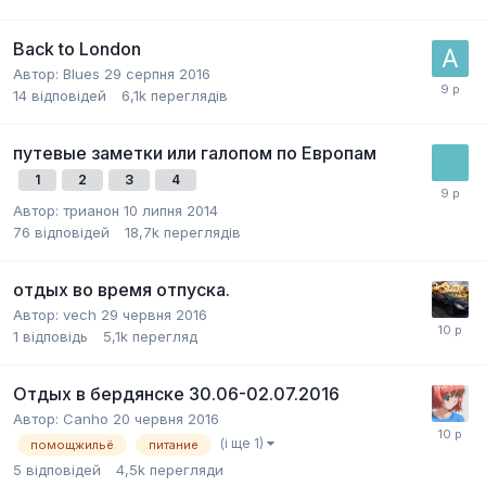
Back to London
Автор:
Blues
29 серпня 2016
14
відповідей
6,1k
переглядів
путевые заметки или галопом по Европам
1
2
3
4
Автор:
трианон
10 липня 2014
76
відповідей
18,7k
переглядів
отдых во время отпуска.
Автор:
vech
29 червня 2016
1
відповідь
5,1k
перегляд
Отдых в бердянске 30.06-02.07.2016
Автор:
Canho
20 червня 2016
(і ще 1)
помощжильё
питание
5
відповідей
4,5k
перегляди