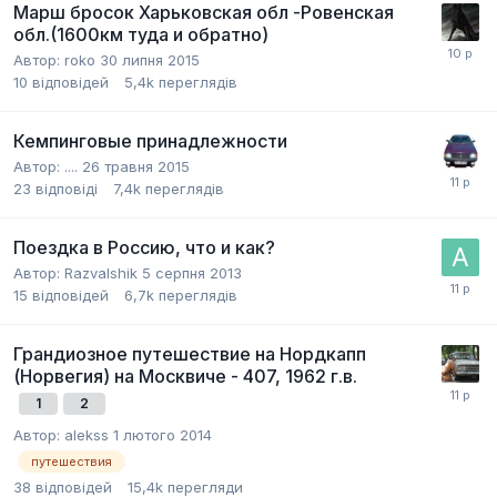
Марш бросок Харьковская обл -Ровенская
обл.(1600км туда и обратно)
Автор:
roko
30 липня 2015
10
відповідей
5,4k
переглядів
Кемпинговые принадлежности
Автор:
....
26 травня 2015
23
відповіді
7,4k
переглядів
Поездка в Россию, что и как?
Автор:
Razvalshik
5 серпня 2013
15
відповідей
6,7k
переглядів
Грандиозное путешествие на Нордкапп
(Норвегия) на Москвиче - 407, 1962 г.в.
1
2
Автор:
alekss
1 лютого 2014
путешествия
38
відповідей
15,4k
перегляди