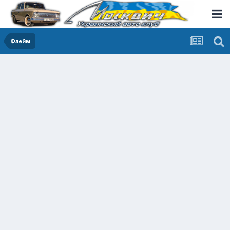
Флейм