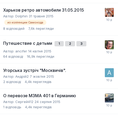
Харьков ретро автомобили 31.05.2015
Автор:
Dolphin
31 травня 2015
из коллекции Самохода
8
відповідей
7,6k
перегляди
Путешествие с детьми
1
2
3
Автор:
ancifer
14 квітня 2015
64
відповіді
16,9k
перегляди
Угорська зустріч "Москвичів".
Автор:
Андрій2
7 жовтня 2015
2
відповіді
4,4k
переглядів
О перевозе МЗМА 401 в Германию
Автор:
Сергей412
24 серпня 2015
1
відповідь
4,4k
переглядів