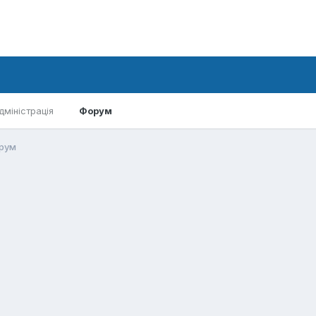
дміністрація
Форум
орум