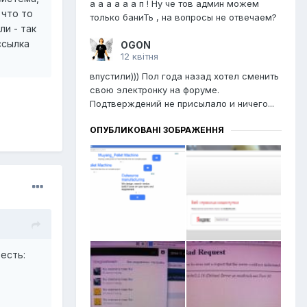
a a a a a a п ! Ну че тов админ можем
 что то
только баниТь , на вопросы не отвечаем?
ли - так
ссылка
OGON
12 квітня
впустили))) Пол года назад хотел сменить
свою электронку на форуме.
Подтверждений не присылало и ничего...
ОПУБЛИКОВАНІ ЗОБРАЖЕННЯ
есть: