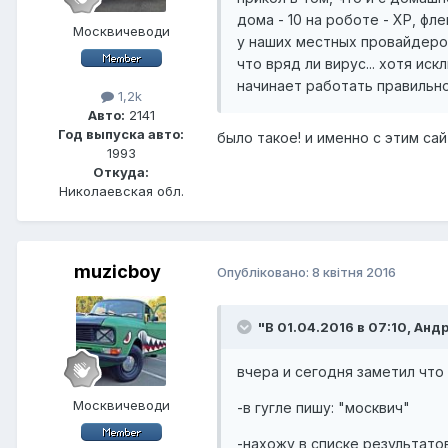
дома - 10 на роботе - ХР, фл
Москвичеводи
у наших местных провайдеров 
что вряд ли вирус... хотя ис
начинает работать правильно,
1,2k
Авто:
2141
Год выпуска авто:
было такое! и именно с этим са
1993
Откуда:
Николаевская обл.
muzicboy
Опубліковано:
8 квітня 2016
"В 01.04.2016 в 07:10, Анд
вчера и сегодня заметил что 
Москвичеводи
-в гугле пишу: "москвич"
-нахожу в списке результатов