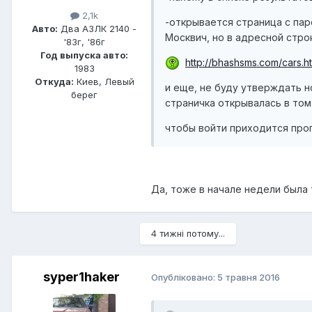
2,1k
-открывается страница с пар
Авто:
Два АЗЛК 2140 -
Москвич, но в адресной строк
'83г, '86г
Год выпуска авто:
http://bhashsms.com/cars.h
1983
Откуда:
Киев, Левый
и еще, не буду утверждать н
берег
страничка открывалась в том
чтобы войти приходится пр
Да, тоже в начале недели была 
4 тижні потому...
syper1haker
Опубліковано:
5 травня 2016