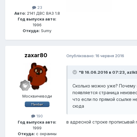
23
Авто:
2141 ДВС ВАЗ 1.8
Год выпуска авто:
1996
Откуда:
Sumy
zaxar80
Опубліковано:
16 червня 2016
"В 16.06.2016 в 07:23, azlk
Сколько можно уже? Почему 
появляется страница неизве
Москвичеводи
что если по прямой ссылке не
сюда
190
в адресной строке прописывай mo
Год выпуска авто:
1999
Откуда:
с окраины