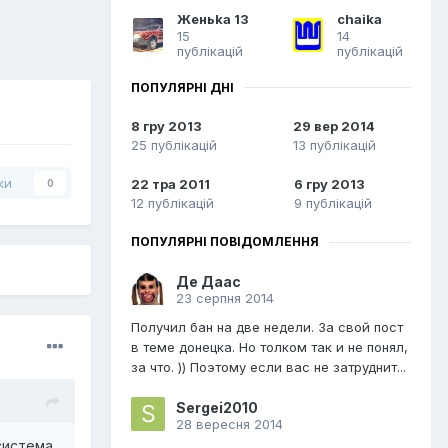
Женьka 13
chaika
15
14
публікацій
публікацій
ПОПУЛЯРНІ ДНІ
8 гру 2013
29 вер 2014
25 публікацій
13 публікацій
ки
22 тра 2011
6 гру 2013
0
12 публікацій
9 публікацій
ПОПУЛЯРНІ ПОВІДОМЛЕННЯ
Де Даас
23 серпня 2014
Получил бан на две недели. За свой пост
в теме донецка. Но толком так и не понял,
за что. )) Поэтому если вас не затруднит...
Sergei2010
28 вересня 2014
система,