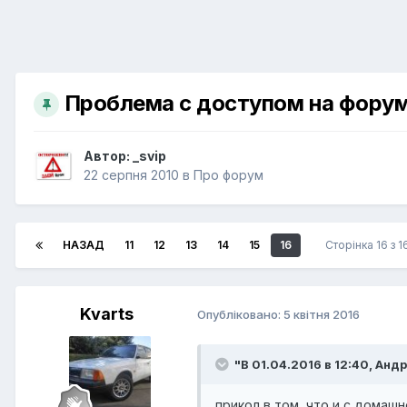
Проблема с доступом на фору
Автор:
_svip
22 серпня 2010
в
Про форум
НАЗАД
11
12
13
14
15
16
Сторінка 16 з 
Kvarts
Опубліковано:
5 квітня 2016
"В 01.04.2016 в 12:40, Анд
прикол в том, что и с домашн