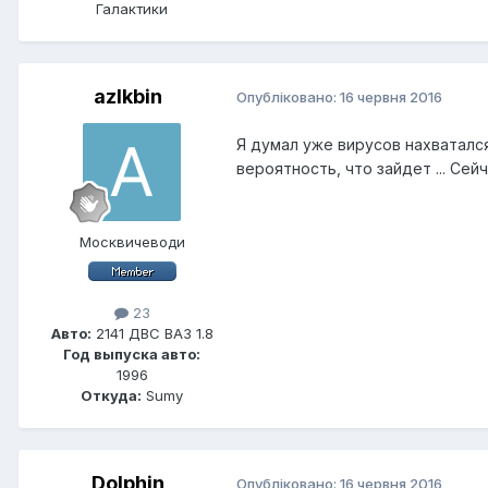
Галактики
azlkbin
Опубліковано:
16 червня 2016
Я думал уже вирусов нахватался
вероятность, что зайдет ... Се
Москвичеводи
23
Авто:
2141 ДВС ВАЗ 1.8
Год выпуска авто:
1996
Откуда:
Sumy
Dolphin
Опубліковано:
16 червня 2016