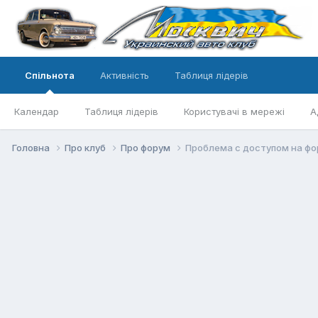
Спільнота
Активність
Таблиця лідерів
Календар
Таблиця лідерів
Користувачі в мережі
А
Головна
Про клуб
Про форум
Проблема с доступом на ф