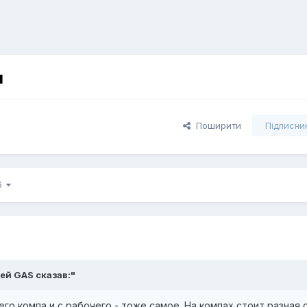
м
Поширити
Підписни
16
рей GAS сказав:"
его компа и с рабочего - тоже самое. На компах стоит разная 