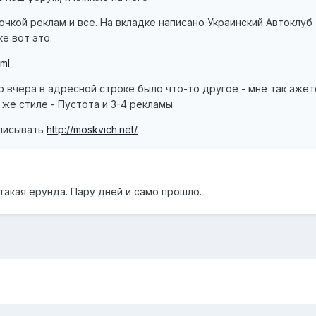
очкой реклам и все. На вкладке написано Украинский Автоклуб
е вот это:
tml
о вчера в адресной строке было что-то другое - мне так ажет
 же стиле - Пустота и 3-4 рекламы
описывать
http://moskvich.net/
такая ерунда. Пару дней и само прошло.