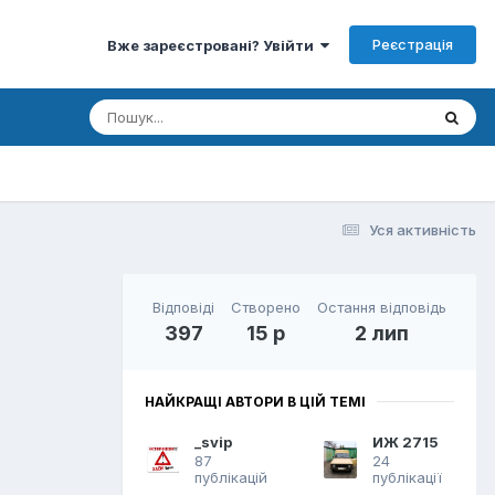
Реєстрація
Вже зареєстровані? Увійти
Уся активність
Відповіді
Створено
Остання відповідь
397
15 р
2 лип
НАЙКРАЩІ АВТОРИ В ЦІЙ ТЕМІ
_svip
ИЖ 2715
87
24
публікацій
публікації