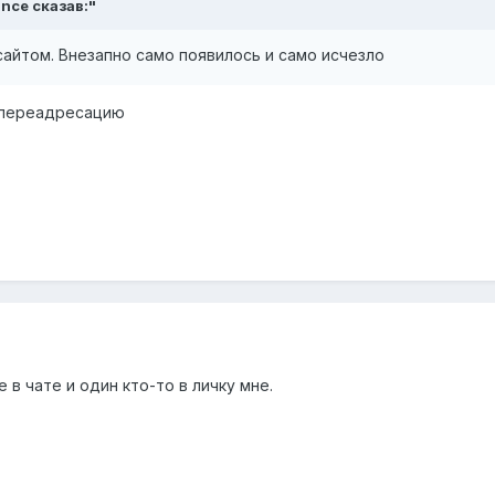
ance сказав:"
 сайтом. Внезапно само появилось и само исчезло
а переадресацию
 в чате и один кто-то в личку мне.