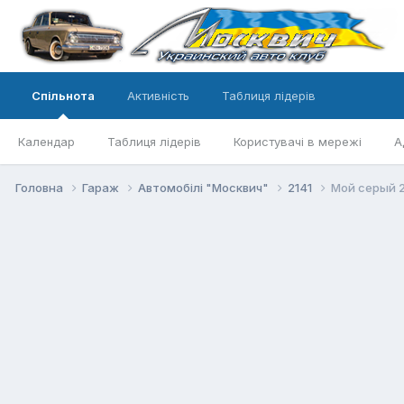
Спільнота
Активність
Таблиця лідерів
Календар
Таблиця лідерів
Користувачі в мережі
А
Головна
Гараж
Автомобілі "Москвич"
2141
Мой серый 2