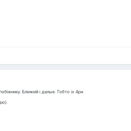
обіжнику. Ближній і дальні. Тобто їх 4ри.
дю).