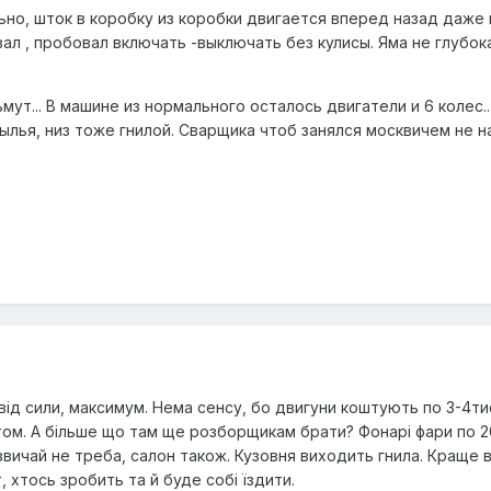
но, шток в коробку из коробки двигается вперед назад даже 
ал , пробовал включать -выключать без кулисы. Яма не глубока
ут... В машине из нормального осталось двигатели и 6 колес..
ылья, низ тоже гнилой. Сварщика чтоб занялся москвичем не най
в від сили, максимум. Нема сенсу, бо двигуни коштують по 3-4т
ктом. А більше що там ще розборщикам брати? Фонарі фари по 
азвичай не треба, салон також. Кузовня виходить гнила. Краще 
, хтось зробить та й буде собі їздити.