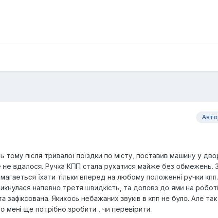
Авто
 тому після тривалої поїздки по місту, поставив машину у двор
ле не вдалося. Ручка КПП стала рухатися майже без обмежень.
магаеться їхати тільки вперед на любому положенні ручки кпп.
икнулася напевно третя швидкість, та доповз до ями на роботі
та зафіксована. Якихось небажаних звуків в кпп не було. Але так
о мені ще потрібно зробити , чи перевірити.