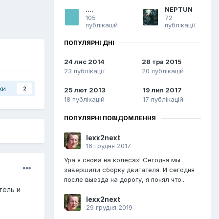
....
NEPTUN
105
72
публікацій
публікації
ПОПУЛЯРНІ ДНІ
24 лис 2014
28 тра 2015
23 публікації
20 публікацій
ки
2
25 лют 2013
19 лип 2017
18 публікацій
17 публікацій
ПОПУЛЯРНІ ПОВІДОМЛЕННЯ
lexx2next
16 грудня 2017
Ура я снова на колесах! Сегодня мы
завершили сборку двигателя. И сегодня
после выезда на дорогу, я понял что...
тель и
lexx2next
29 грудня 2019