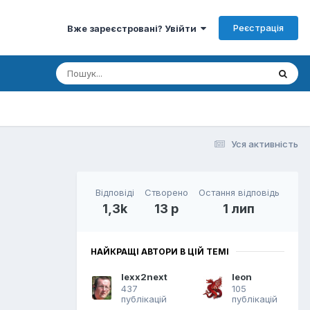
Реєстрація
Вже зареєстровані? Увійти
Уся активність
Відповіді
Створено
Остання відповідь
1,3k
13 р
1 лип
НАЙКРАЩІ АВТОРИ В ЦІЙ ТЕМІ
lexx2next
leon
437
105
публікацій
публікацій