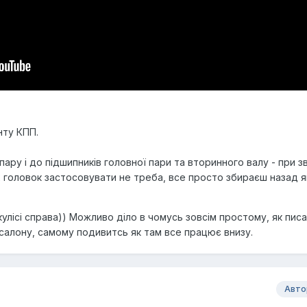
нту КПП.
у пару і до підшипників головної пари та вторинного валу - при з
 головок застосовувати не треба, все просто збираєш назад як
кулісі справа)) Можливо діло в чомусь зовсім простому, як писа
 салону, самому подивитсь як там все працює внизу.
Авто