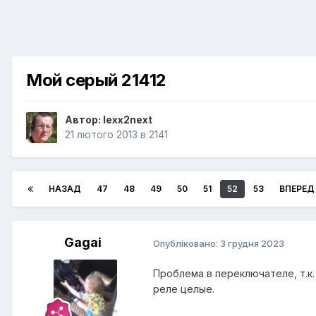
Мой серый 21412
Автор:
lexx2next
21 лютого 2013
в
2141
НАЗАД
47
48
49
50
51
52
53
ВПЕРЕД
Gagai
Опубліковано:
3 грудня 2023
Проблема в переключателе, т.к.
реле целые.