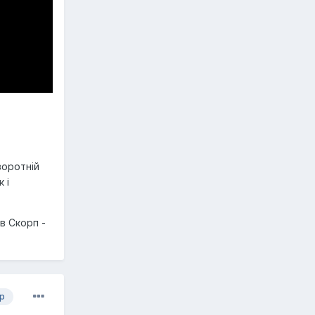
воротній
 і
в Скорп -
р