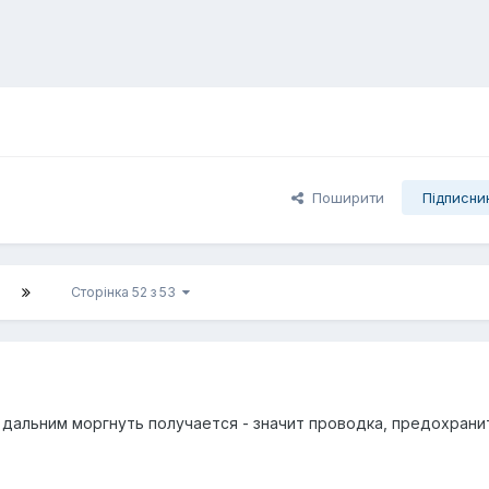
Поширити
Підписни
Сторінка 52 з 53
 дальним моргнуть получается - значит проводка, предохрани