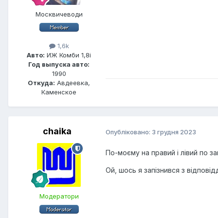
Москвичеводи
1,6k
Авто:
ИЖ Комби 1,8i
Год выпуска авто:
1990
Откуда:
Авдеевка,
Каменское
chaika
Опубліковано:
3 грудня 2023
По-моєму на правий і лівий по зап
Ой, шось я запізнився з відповід
Модератори