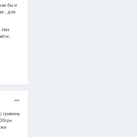
как бы и
я , для
. Низ
ти...
ис гривень
200грн
вже