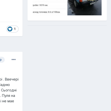
1
р
і . Ввечері
 Задню
 Сьогодні
. Пуля на
 і не мае