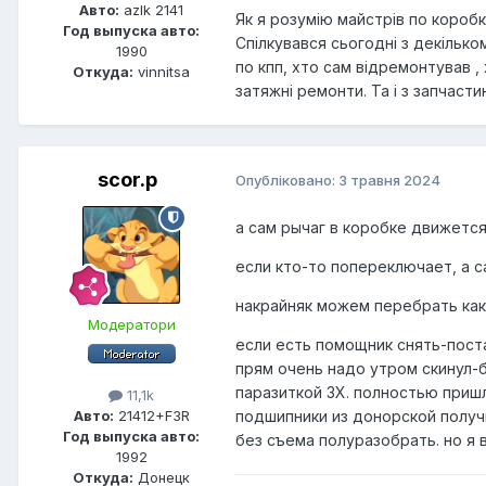
Авто:
azlk 2141
Як я розумію майстрів по коробк
Год выпуска авто:
Спілкувався сьогодні з декілько
1990
по кпп, хто сам відремонтував , 
Откуда:
vinnitsa
затяжні ремонти. Та і з запчаст
scor.p
Опубліковано:
3 травня 2024
а сам рычаг в коробке движетс
если кто-то попереключает, а с
накрайняк можем перебрать как 
Модератори
если есть помощник снять-поста
прям очень надо утром скинул-б
паразиткой ЗХ. полностью пришл
11,1k
подшипники из донорской получ
Авто:
21412+F3R
Год выпуска авто:
без съема полуразобрать. но я в
1992
Откуда:
Донецк