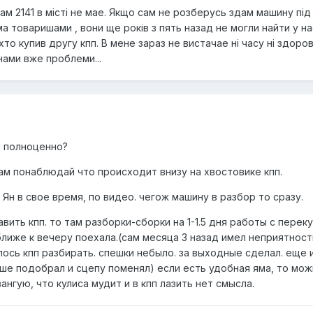
ам 2141 в місті не мае. Якщо сам не розберусь здам машину під 
ма товаришами , вони ще років з пять назад не могли найти у н
хто купив другу кпп. В мене зараз не вистачае ні часу ні здоро
инами вже проблеми...
я полноценно?
ам понаблюдай что происходит внизу на хвостовике кпп.
Ян в свое время, по видео. чегож машину в разбор то сразу.
вить кпп. то там разборки-сборки на 1-1.5 дня работы с перек
лиже к вечеру поехала.(сам месяца 3 назад имел неприятност
ось кпп разбирать. спешки небыло. за выходные сделал. еще 
ше подобрал и сцепу поменял) если есть удобная яма, то мож
ангую, что кулиса мудит и в кпп лазить нет смысла.