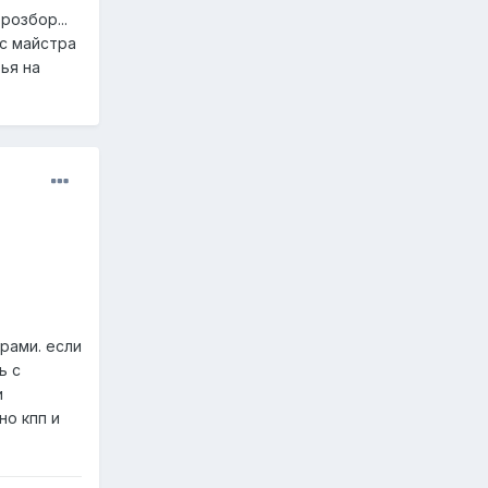
розбор...
ас майстра
вья на
урами. если
ь с
и
но кпп и