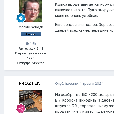
Кулиса вроде двигается нормаль
включает что-то. Пулю выкручив
меня не очень удобная.
Еще вопрос или под разбор возьм
Москвичеводи
дверей всех сгнил, передние кр
1,6k
Авто:
azlk 2141
Год выпуска авто:
1990
Откуда:
vinnitsa
FROZTEN
Опубліковано:
4 травня 2024
На розбір - це 150 - 200 доларі
Б.У. Коробка, виходить, з дефе
штука за Б.В., торпедо нікому з
продати як є, як авто під ремонт