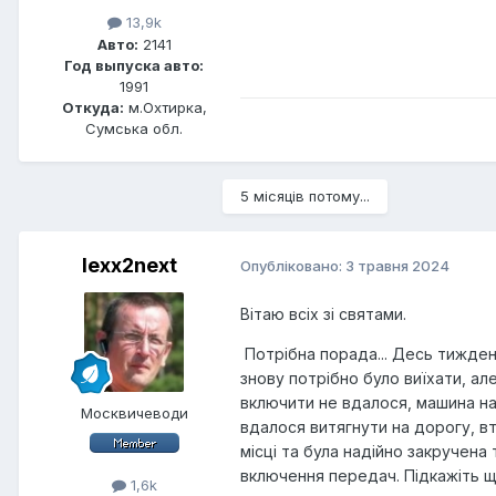
13,9k
Авто:
2141
Год выпуска авто:
1991
Откуда:
м.Охтирка,
Сумська обл.
5 місяців потому...
lexx2next
Опубліковано:
3 травня 2024
Вітаю всіх зі святами.
Потрібна порада... Десь тиждень
знову потрібно було виїхати, а
включити не вдалося, машина на
Москвичеводи
вдалося витягнути на дорогу, вт
місці та була надійно закручена 
включення передач. Підкажіть щ
1,6k