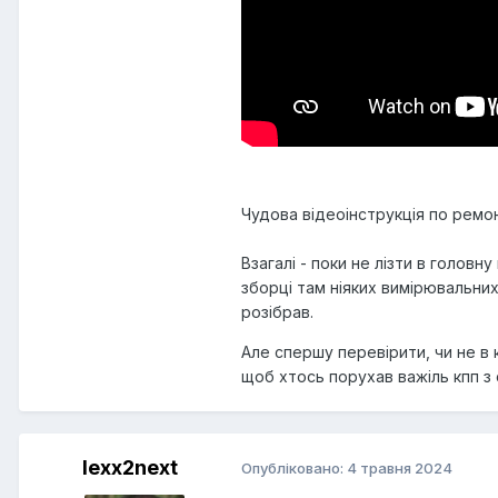
Чудова відеоінструкція по ремо
Взагалі - поки не лізти в головн
зборці там ніяких вимірювальних
розібрав.
Але спершу перевірити, чи не в 
щоб хтось порухав важіль кпп з
lexx2next
Опубліковано:
4 травня 2024