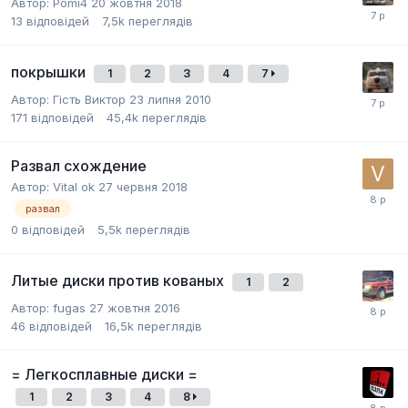
Автор:
Pomi4
20 жовтня 2018
13
відповідей
7,5k
переглядів
покрышки
1
2
3
4
7
Автор: Гість Виктор
23 липня 2010
171
відповідей
45,4k
переглядів
Развал схождение
Автор:
Vital ok
27 червня 2018
развал
0
відповідей
5,5k
переглядів
Литые диски против кованых
1
2
Автор:
fugas
27 жовтня 2016
46
відповідей
16,5k
переглядів
= Легкосплавные диски =
1
2
3
4
8