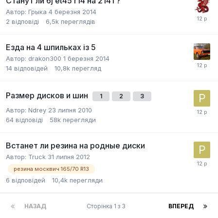
Станут ли 6j et45 r14 на 2141 ?
Автор:
Грыка
4 березня 2014
2
відповіді
6,5k
переглядів
Езда на 4 шпильках із 5
Автор:
drakon300
1 березня 2014
14
відповідей
10,8k
перегляд
Размер дисков и шин
1
2
3
Автор:
Ndrey
23 липня 2010
64
відповіді
58k
перегляди
Встанет ли резина на родные диски
Автор:
Truck
31 липня 2012
резина москвич 165/70 R13
6
відповідей
10,4k
перегляди
НАЗАД
Сторінка 1 з 3
ВПЕРЕД