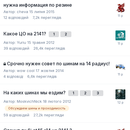
нужна информация по резине
Автор:
cheva
15 липня 2015
12
відповідей
7,2k
переглядів
Какое ЦО на 2141?
1
2
Автор:
Yuriu
15 травня 2012
39
відповідей
26,4k
переглядів
Срочно нужен совет по шинам на 14 радиус!
Автор:
wow cool
17 жовтня 2014
4
відповіді
6,6k
переглядів
На каких шинах мы ездим?
1
2
3
Автор:
MoskvichNick
18 лютого 2012
Обсуждаем шины и проходимость
59
відповідей
27,2k
перегляди