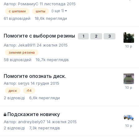
Автор:
РоманиуС
11 листопада 2015
(і ще 1)
с шипами
шипы
61
відповідей
18,6k
перегляди
Помогите с выбором резины
1
2
3
Автор:
Jeka8911
24 жовтня 2015
зимняя резина
58
відповідей
19,7k
переглядів
Помогите опознать диск.
Автор:
serjys
14 грудня 2015
диск
r14
2
відповіді
6,6k
перегляди
Подскажите новичку
Автор:
andrey.bely07
14 жовтня 2015
2
відповіді
7,3k
переглядів