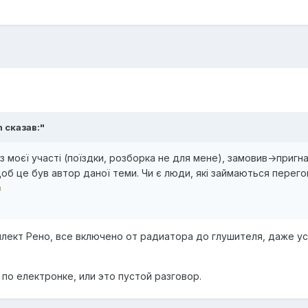
n сказав:"
з моєї участі (поїздки, розборка не для мене), замовив->пригн
щоб це був автор даної теми. Чи є люди, які займаються перег
лект Рено, все включено от радиатора до глушителя, даже у
по електронке, или это пустой разговор.