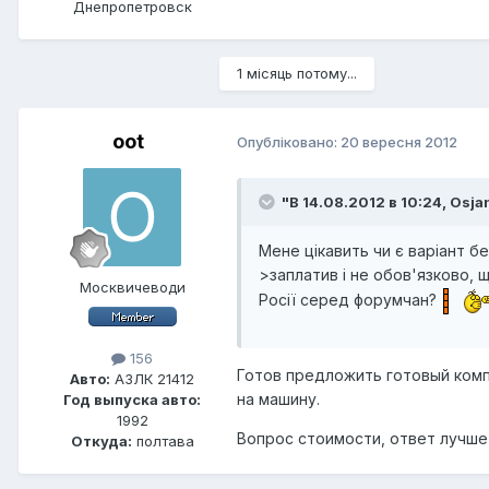
Днепропетровск
1 місяць потому...
oot
Опубліковано:
20 вересня 2012
"В 14.08.2012 в 10:24, Osja
Мене цікавить чи є варіант бе
>заплатив і не обов'язково, 
Москвичеводи
Росії серед форумчан?
156
Готов предложить готовый комп
Авто:
АЗЛК 21412
на машину.
Год выпуска авто:
1992
Вопрос стоимости, ответ лучше 
Откуда:
полтава