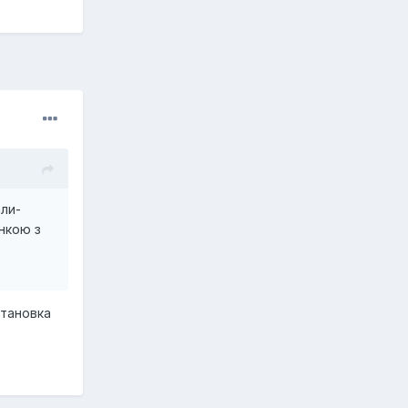
али-
онкою з
становка