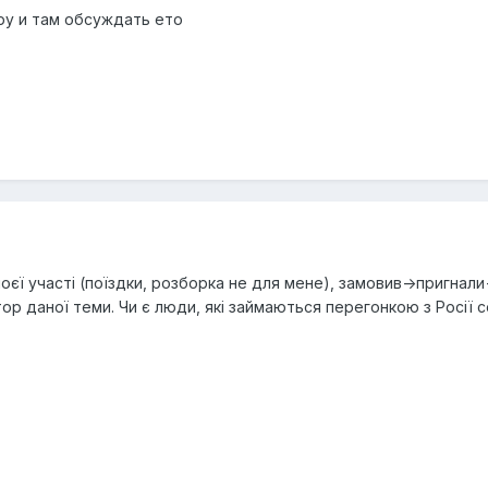
ру и там обсуждать ето
моєї участі (поїздки, розборка не для мене), замовив->пригнали
тор даної теми. Чи є люди, які займаються перегонкою з Росії 