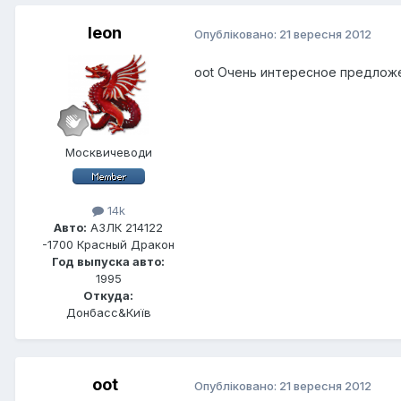
leon
Опубліковано:
21 вересня 2012
ооt Очень интересное предложе
Москвичеводи
14k
Авто:
АЗЛК 214122
-1700 Красный Дракон
Год выпуска авто:
1995
Откуда:
Донбасс&Київ
oot
Опубліковано:
21 вересня 2012