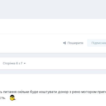
Поширити
Підписни
Сторінка 6 з 7
ь питання скільки буде коштувати донор з рено мотором приг
сть.