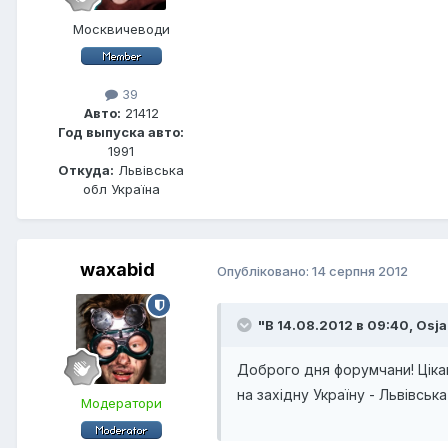
Москвичеводи
39
Авто:
21412
Год выпуска авто:
1991
Откуда:
Львівська
обл Україна
waxabid
Опубліковано:
14 серпня 2012
"В 14.08.2012 в 09:40, Osja
Доброго дня форумчани! Ціка
на західну Україну - Львівськ
Модератори