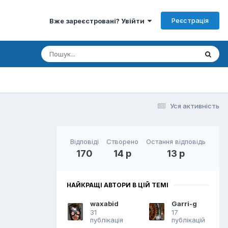
Реєстрація
Вже зареєстровані? Увійти
Уся активність
Відповіді
Створено
Остання відповідь
170
14 р
13 р
НАЙКРАЩІ АВТОРИ В ЦІЙ ТЕМІ
waxabid
Garri-g
31
17
публікація
публікацій