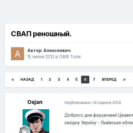
СВАП реношный.
Автор:
Алексеевич.
15 липня 2012
в
ОФФ Топік
НАЗАД
1
2
3
4
5
6
7
ВПЕРЕД
Osjan
Опубліковано:
14 серпня 2012
Доброго дня форумчани! Цікавит
західну Україну - Львівська обла