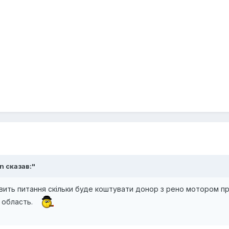
n сказав:"
вить питання скільки буде коштувати донор з рено мотором п
а область.