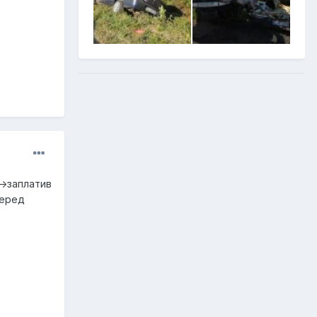
->заплатив
серед