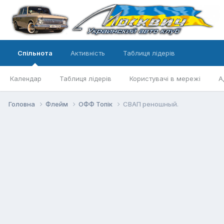
Спільнота
Активність
Таблиця лідерів
Календар
Таблиця лідерів
Користувачі в мережі
А
Головна
Флейм
ОФФ Топік
СВАП реношный.