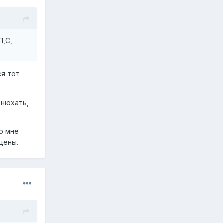
Л,С,
ся тот
онюхать,
то мне
цены.