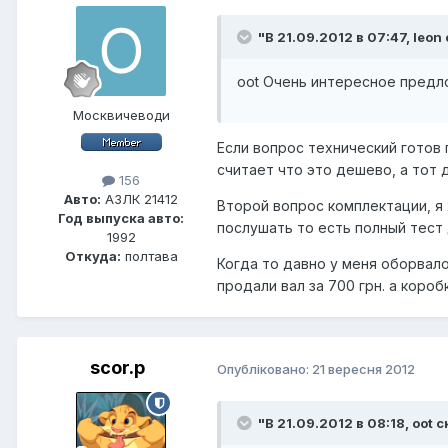
"В 21.09.2012 в 07:47, leon
ооt Очень интересное предло
Москвичеводи
Если вопрос технический готов 
считает что это дешево, а тот д
156
Авто:
АЗЛК 21412
Второй вопрос комплектации, я 
Год выпуска авто:
послушать то есть полный тест 
1992
Откуда:
полтава
Когда то давно у меня оборвало
продали вал за 700 грн. а коро
scor.p
Опубліковано:
21 вересня 2012
"В 21.09.2012 в 08:18, oot с