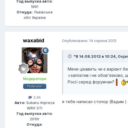
Год выпуска авто:
1991
Откуда:
Львівська
обл Україна
waxabid
Опубліковано:
14 серпня 2012
"В 14.08.2012 в 10:24, Osja
Мене цікавить чи є варіант бе
>заплатив і не обов'язково, 
Модератори
Росії серед форумчан?
3,6k
я тебе написал стопор (Вадим )
Авто:
Subaru Impreza
WRX STI
Год выпуска авто:
2010г
Откуда: