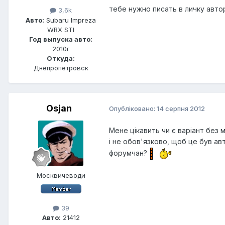
тебе нужно писать в личку авто
3,6k
Авто:
Subaru Impreza
WRX STI
Год выпуска авто:
2010г
Откуда:
Днепропетровск
Osjan
Опубліковано:
14 серпня 2012
Мене цікавить чи є варіант без 
і не обов'язково, щоб це був ав
форумчан?
Москвичеводи
39
Авто:
21412