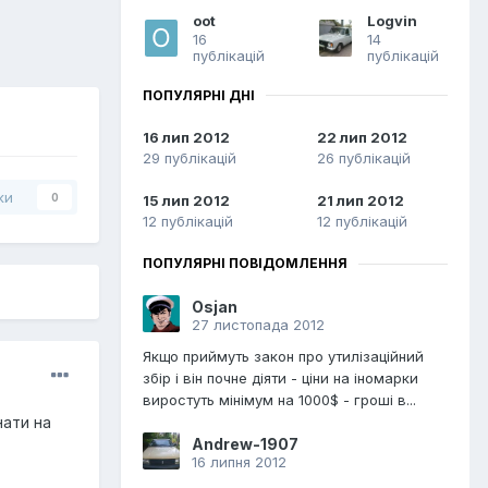
oot
Logvin
16
14
публікацій
публікацій
ПОПУЛЯРНІ ДНІ
16 лип 2012
22 лип 2012
29 публікацій
26 публікацій
ки
0
15 лип 2012
21 лип 2012
12 публікацій
12 публікацій
ПОПУЛЯРНІ ПОВІДОМЛЕННЯ
Osjan
27 листопада 2012
Якщо приймуть закон про утилізаційний
збір і він почне діяти - ціни на іномарки
виростуть мінімум на 1000$ - гроші в...
нати на
Andrew-1907
16 липня 2012