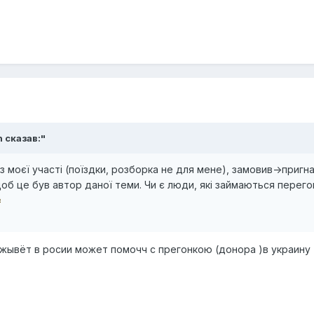
n сказав:"
з моєї участі (поїздки, розборка не для мене), замовив->пригн
щоб це був автор даної теми. Чи є люди, які займаються перег
 жывёт в росии может помочч с прегонкою (донора )в украину