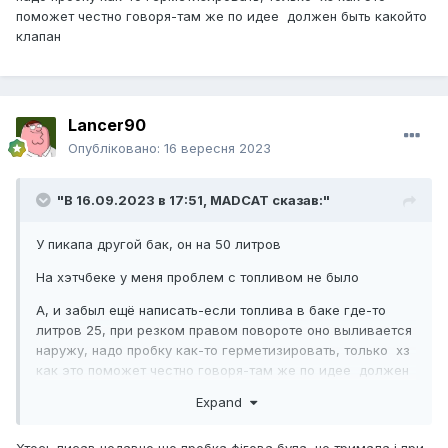
поможет честно говоря-там же по идее должен быть какойто
клапан
Lancer90
Опубліковано:
16 вересня 2023
"В 16.09.2023 в 17:51,
MADCAT
сказав:"
У пикапа другой бак, он на 50 литров
На хэтчбеке у меня проблем с топливом не было
А, и забыл ещё написать-если топлива в баке где-то
литров 25, при резком правом повороте оно выливается
наружу, надо пробку как-то герметизировать, только хз
как это поможет честно говоря-там же по идее должен
быть какойто клапан
Expand
Хтось писав недавно шо пробка фігова була, не тримала і при