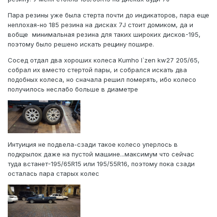
Пара резины уже была стерта почти до индикаторов, пара еще
неплохая-но 185 резина на дисках 7J стоит домиком, да и
вобще минимальная резина для таких широких дисков-195,
поэтому было решено искать рещину пошире.
Сосед отдал два хороших колеса Kumho I`zen kw27 205/65,
собрал их вместо стертой пары, и собрался искать два
подобных колеса, но сначала решил померять, ибо колесо
получилось неслабо больше в диаметре
Интуиция не подвела-сзади такое колесо уперлось в
подкрылок даже на пустой машине...максимум что сейчас
туда встанет-195/65R15 или 195/55R16, поэтому пока сзади
осталась пара старых колес