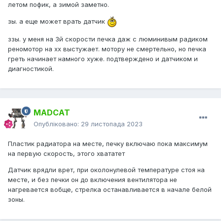
летом пофик, а зимой заметно.
зы. а еще может врать датчик
ззы. у меня на 3й скорости печка даж с люминивым радиком
реномотор на хх выстужает. мотору не смертельно, но печка
греть начинает намного хуже. подтверждено и датчиком и
диагностикой.
MADCAT
Опубліковано:
29 листопада 2023
Пластик радиатора на месте, печку включаю пока максимум
на первую скорость, этого хвататет
Датчик врядли врет, при околонулевой температуре стоя на
месте, и без печки он до включения вентилятора не
нагревается вобще, стрелка останавливается в начале белой
зоны.