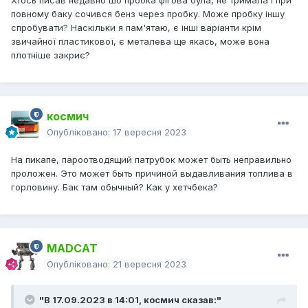
повному баку сочився бенз через пробку. Може пробку іншу
спробувати? Наскільки я пам'ятаю, є інші варіанти крім
звичайної пластикової, є металева ще якась, може вона
плотніше закриє?
космич
Опубліковано:
17 вересня 2023
На пикапе, пароотводящий патрубок может быть неправильно
проложен. Это может быть причиной выдавливания топлива в
горловину. Бак там обычный? Как у хетчбека?
MADCAT
Опубліковано:
21 вересня 2023
"В 17.09.2023 в 14:01,
космич
сказав:"