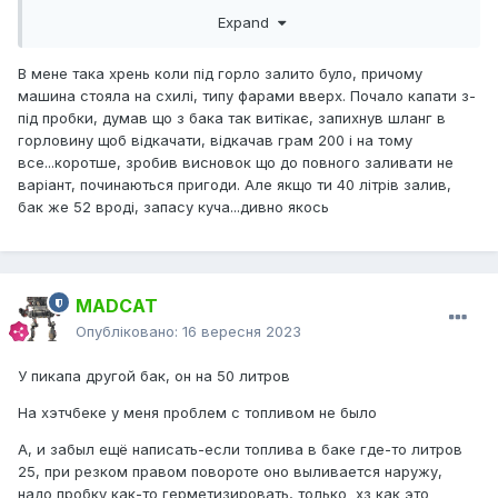
Expand
В мене така хрень коли під горло залито було, причому
машина стояла на схилі, типу фарами вверх. Почало капати з-
під пробки, думав що з бака так витікає, запихнув шланг в
горловину щоб відкачати, відкачав грам 200 і на тому
все...коротше, зробив висновок що до повного заливати не
варіант, починаються пригоди. Але якщо ти 40 літрів залив,
бак же 52 вроді, запасу куча...дивно якось
MADCAT
Опубліковано:
16 вересня 2023
У пикапа другой бак, он на 50 литров
На хэтчбеке у меня проблем с топливом не было
А, и забыл ещё написать-если топлива в баке где-то литров
25, при резком правом повороте оно выливается наружу,
надо пробку как-то герметизировать, только хз как это