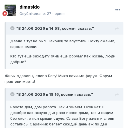
dimasldo
Опубліковано:
27 червня
"В 24.06.2026 в 14:58,
космич
сказав:"
Давно я тут не был. Наконец то впустили. Почту сменил,
пароль сменил.
Кто тут ещё заходит? Жив ещё форум? Как жизнь, люди
добрые?
Живы-здоровы, слава Богу! Миха починил форум. Форум
практики мертв!
"В 24.06.2026 в 18:16,
космич
сказав:"
Работа дом, дом работа. Так и живём. Окон нет. В
декабре как ахнуло два раза возле дома, так и сидим
без окон, и пол крыши сдуло. Слава Богу живы и стены
остались. Сарайчик бегает каждый день аж по два