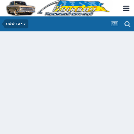
ОФФ Топік