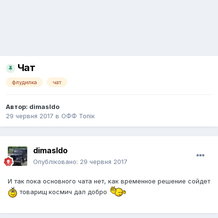
Чат
флудилка
чат
Автор:
dimasldo
29 червня 2017
в
ОФФ Топік
dimasldo
Опубліковано:
29 червня 2017
И так пока основного чата нет, как временное решение сойдет
товарищ космич дал добро