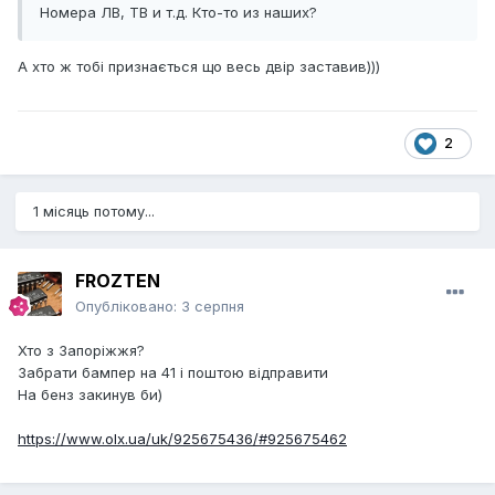
Номера ЛВ, ТВ и т.д. Кто-то из наших?
А хто ж тобі признається що весь двір заставив)))
2
1 місяць потому...
FROZTEN
Опубліковано:
3 серпня
Хто з Запоріжжя?
Забрати бампер на 41 і поштою відправити
На бенз закинув би)
https://www.olx.ua/uk/925675436/#925675462