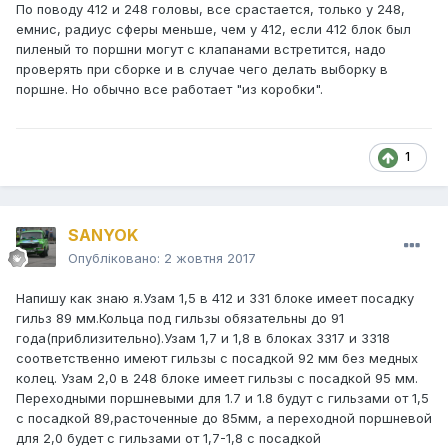
По поводу 412 и 248 головы, все срастается, только у 248,
емнис, радиус сферы меньше, чем у 412, если 412 блок был
пиленый то поршни могут с клапанами встретится, надо
проверять при сборке и в случае чего делать выборку в
поршне. Но обычно все работает "из коробки".
1
SANYOK
Опубліковано:
2 жовтня 2017
Напишу как знаю я.Узам 1,5 в 412 и 331 блоке имеет посадку
гильз 89 мм.Кольца под гильзы обязательны до 91
года(приблизительно).Узам 1,7 и 1,8 в блоках 3317 и 3318
соответственно имеют гильзы с посадкой 92 мм без медных
колец. Узам 2,0 в 248 блоке имеет гильзы с посадкой 95 мм.
Переходными поршневыми для 1.7 и 1.8 будут с гильзами от 1,5
с посадкой 89,расточенные до 85мм, а переходной поршневой
для 2,0 будет с гильзами от 1,7-1,8 с посадкой