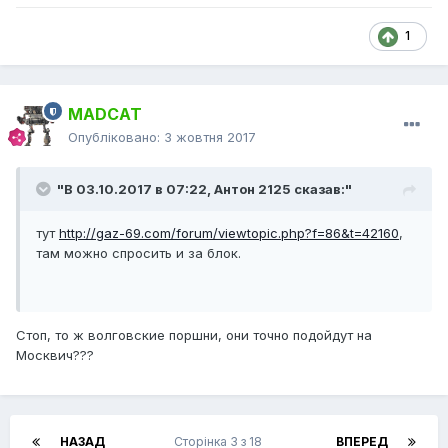
1
MADCAT
Опубліковано:
3 жовтня 2017
"В 03.10.2017 в 07:22,
Антон 2125
сказав:"
тут
http://gaz-69.com/forum/viewtopic.php?f=86&t=42160
,
там можно спросить и за блок.
Стоп, то ж волговские поршни, они точно подойдут на
Москвич???
НАЗАД
Сторінка 3 з 18
ВПЕРЕД