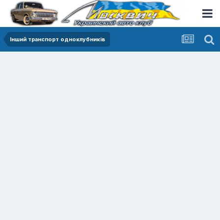
Інший транспорт одноклубників