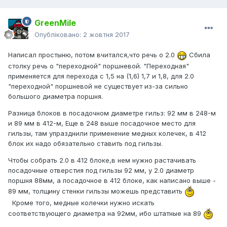
GreenMile
Опубліковано:
2 жовтня 2017
Написал простыню, потом вчитался,что речь о 2.0
Сбила
столку речь о "переходной" поршневой. "Переходная"
применяется для перехода с 1,5 на (1,6) 1,7 и 1,8, для 2.0
"переходной" поршневой не существует из-за сильно
большого диаметра поршня.
Разница блоков в посадочном диаметре гильз: 92 мм в 248-м
и 89 мм в 412-м, Еще в 248 выше посадочное место для
гильзы, там упразднили применение медных колечек, в 412
блок их надо обязательно ставить под гильзы.
Чтобы собрать 2.0 в 412 блоке,в нем нужно растачивать
посадочные отверстия под гильзы 92 мм, у 2.0 диаметр
поршня 88мм, а посадочное в 412 блоке, как написано выше -
89 мм, толщину стенки гильзы можешь представить
Кроме того, медные колечки нужно искать
соответствующего диаметра на 92мм, ибо штатные на 89