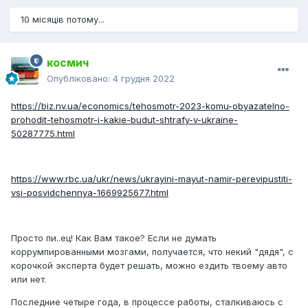
10 місяців потому...
космич
Опубліковано:
4 грудня 2022
https://biz.nv.ua/economics/tehosmotr-2023-komu-obyazatelno-
prohodit-tehosmotr-i-kakie-budut-shtrafy-v-ukraine-
50287775.html
https://www.rbc.ua/ukr/news/ukrayini-mayut-namir-perevipustiti-
vsi-posvidchennya-1669925677.html
Просто пи..ец! Как Вам такое? Если не думать
коррумпированными мозгами, получается, что некий "дядя", с
корочкой эксперта будет решать, можно ездить твоему авто
или нет.
Последние четыре года, в процессе работы, сталкиваюсь с