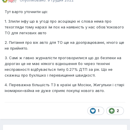
Опубліковано:
9 грудня 2022
Тут варто уточнити що:
1. Злили інфу що в угоді про асоціацію ні слова нема про
техогляди тому наразі їм пох на наявність у нас обов'язкового
ТО для легкових авто
2. Питання про вік авто для ТО ще на доопрацюванні, нічого ще
не прийнято.
3. Самі ж гавно журналісти проговорилися що до безпеки на
дорогах це не має ніякого відношення бо через технічні
несправності відбувається типу 0.27% ДТП за рік. Що не
скажеш про бухлішко і перевищення швидкості.
4. Переважна більшість ТЗ в країні це Мосіки, Жигульки і старі
іномарки+війна не дуже сприяє покупці нового авто.
1
2