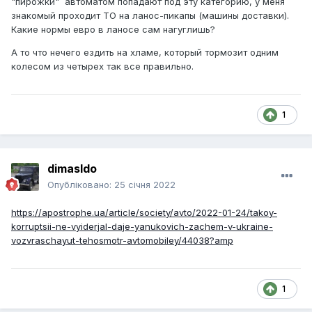
"пирожки" автоматом попадают под эту категорию, у меня
знакомый проходит ТО на ланос-пикапы (машины доставки).
Какие нормы евро в ланосе сам нагуглишь?
А то что нечего ездить на хламе, который тормозит одним
колесом из четырех так все правильно.
1
dimasldo
Опубліковано:
25 січня 2022
https://apostrophe.ua/article/society/avto/2022-01-24/takoy-
korruptsii-ne-vyiderjal-daje-yanukovich-zachem-v-ukraine-
vozvraschayut-tehosmotr-avtomobiley/44038?amp
1