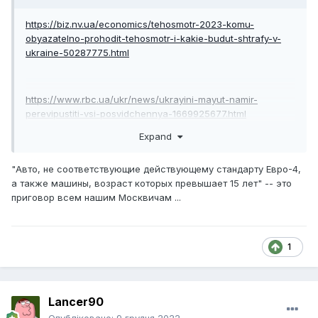
https://biz.nv.ua/economics/tehosmotr-2023-komu-
obyazatelno-prohodit-tehosmotr-i-kakie-budut-shtrafy-v-
ukraine-50287775.html
https://www.rbc.ua/ukr/news/ukrayini-mayut-namir-
perevipustiti-vsi-posvidchennya-1669925677.html
Expand
Просто пи..ец! Как Вам такое? Если не думать
"
Авто, не соответствующие действующему стандарту Евро-4,
коррумпированными мозгами, получается, что некий
а также машины, возраст которых превышает 15 лет" -- это
"дядя", с корочкой эксперта будет решать, можно ездить
приговор всем нашим Москвичам ...
твоему авто или нет.
Последние четыре года, в процессе работы,
сталкиваюсь с "экспертами". И именно грамотных
1
экспертов среди них меньше половины.
А с правами вообще лажа непонятная.
Lancer90