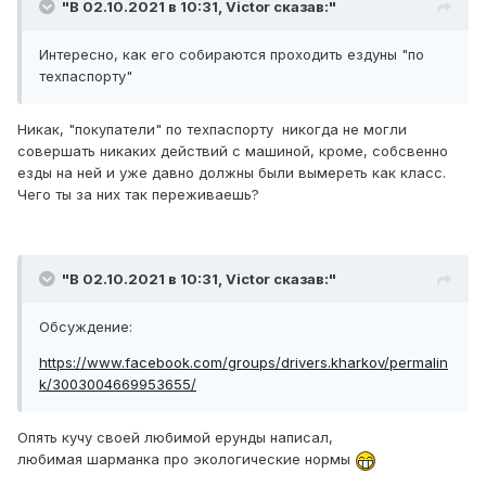
"В 02.10.2021 в 10:31,
Victor
сказав:"
Интересно, как его собираются проходить ездуны "по
техпаспорту"
Никак, "покупатели" по техпаспорту никогда не могли
совершать никаких действий с машиной, кроме, собсвенно
езды на ней и уже давно должны были вымереть как класс.
Чего ты за них так переживаешь?
"В 02.10.2021 в 10:31,
Victor
сказав:"
Обсуждение:
https://www.facebook.com/groups/drivers.kharkov/permalin
k/3003004669953655/
Опять кучу своей любимой ерунды написал,
любимая шарманка про экологические нормы