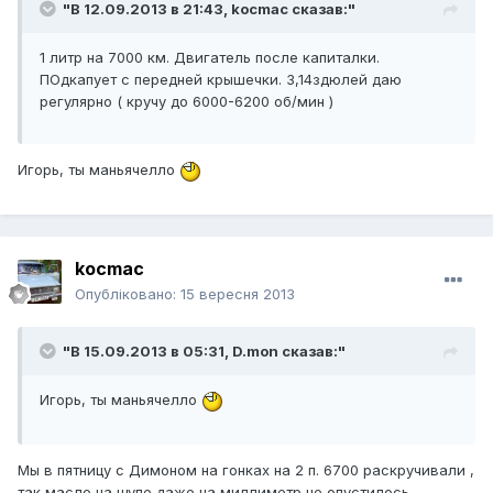
"В 12.09.2013 в 21:43, kocmac сказав:"
1 литр на 7000 км. Двигатель после капиталки.
ПОдкапует с передней крышечки. 3,14здюлей даю
регулярно ( кручу до 6000-6200 об/мин )
Игорь, ты маньячелло
kocmac
Опубліковано:
15 вересня 2013
"В 15.09.2013 в 05:31, D.mon сказав:"
Игорь, ты маньячелло
Мы в пятницу с Димоном на гонках на 2 п. 6700 раскручивали ,
так масло на щупе даже на миллиметр не опустилось.