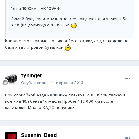
1л на 1000км ТНК 10W-40
Зимой буду капиталить а то все покупают для замены 5л
+ 1л (на доливку) а я 5л + 5л
Как мне ето знакомо, только я бегаю каждые две недели на
базар за литровой бутылкой
tyninger
Опубліковано:
14 вересня 2013
При спокойной езде на 1000км где-то 0.2-0.3л при тапках в
пол - на 10л бенза 1л масла.Пробег 140 000 км после
капиталки. Масло ХАДО полусинь.
Susanin_Dead