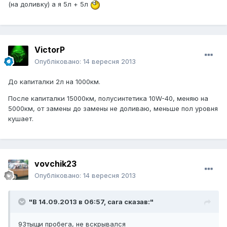
(на доливку) а я 5л + 5л
VictorP
Опубліковано:
14 вересня 2013
До капиталки 2л на 1000км.
После капиталки 15000км, полусинтетика 10W-40, меняю на
5000км, от замены до замены не доливаю, меньше пол уровня
кушает.
vovchik23
Опубліковано:
14 вересня 2013
"В 14.09.2013 в 06:57, cara сказав:"
93тыщи пробега, не вскрывался