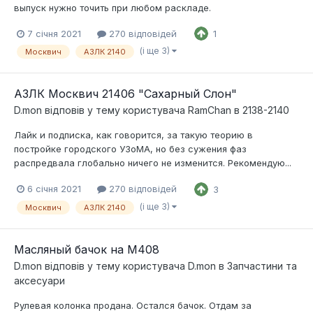
выпуск нужно точить при любом раскладе.
7 січня 2021
270 відповідей
1
(і ще 3)
Москвич
АЗЛК 2140
АЗЛК Москвич 21406 "Сахарный Слон"
D.mon
відповів у тему користувача
RamChan
в
2138-2140
Лайк и подписка, как говорится, за такую теорию в
постройке городского УЗоМА, но без сужения фаз
распредвала глобально ничего не изменится. Рекомендую...
6 січня 2021
270 відповідей
3
(і ще 3)
Москвич
АЗЛК 2140
Масляный бачок на М408
D.mon
відповів у тему користувача
D.mon
в
Запчастини та
аксесуари
Рулевая колонка продана. Остался бачок. Отдам за