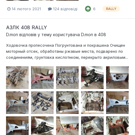
14 лютого 2021
124 відповіді
6
RALLY
АЗЛК 408 RALLY
D.mon
відповів у тему користувача
D.mon
в
408
Ходовочка пропесочена Погрунтована и покрашена Очищен
моторный отсек, обработаны ржавые места, подварено по
соединениям, грунтовка кислотнком, перекрыто акриловым...