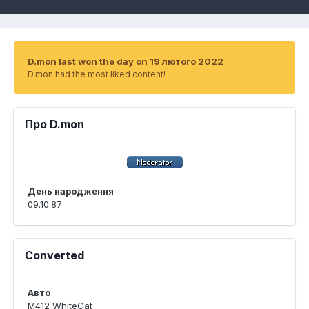
D.mon last won the day on 19 лютого 2022
D.mon had the most liked content!
Про D.mon
День народження
09.10.87
Converted
Авто
M412 WhiteCat