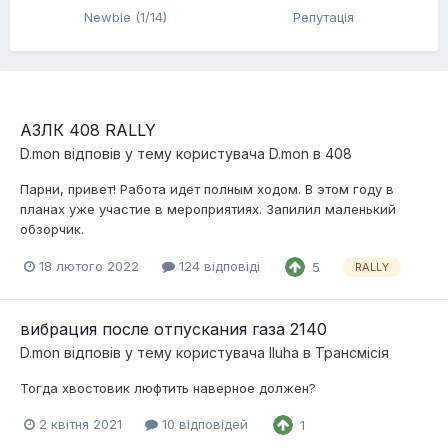
Newbie (1/14)
Репутація
АЗЛК 408 RALLY
D.mon
відповів у тему користувача
D.mon
в
408
Парни, привет! Работа идет полным ходом. В этом году в
планах уже участие в мероприятиях. Запилил маленький
обзорчик.
18 лютого 2022
124 відповіді
5
RALLY
вибрация после отпускания газа 2140
D.mon
відповів у тему користувача
Iluha
в
Трансмісія
Тогда хвостовик люфтить наверное должен?
2 квітня 2021
10 відповідей
1