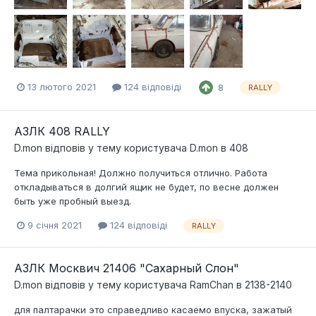
13 лютого 2021
124 відповіді
8
RALLY
АЗЛК 408 RALLY
D.mon
відповів у тему користувача
D.mon
в
408
Тема прикольная! Должно получиться отлично. Работа
откладываться в долгий ящик не будет, по весне должен
быть уже пробный выезд.
9 січня 2021
124 відповіді
RALLY
АЗЛК Москвич 21406 "Сахарный Слон"
D.mon
відповів у тему користувача
RamChan
в
2138-2140
для палтарачки это справедливо касаемо впуска, зажатый