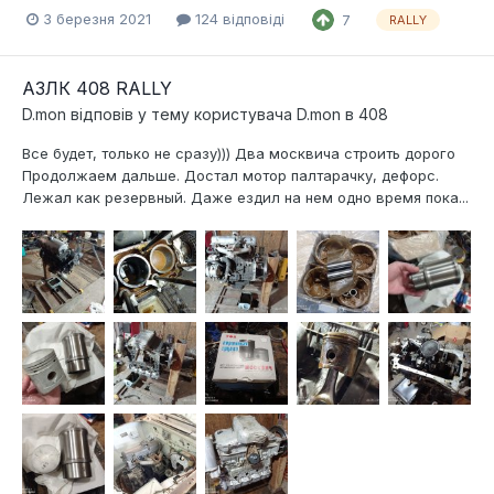
3 березня 2021
124 відповіді
7
RALLY
АЗЛК 408 RALLY
D.mon
відповів у тему користувача
D.mon
в
408
Все будет, только не сразу))) Два москвича строить дорого
Продолжаем дальше. Достал мотор палтарачку, дефорс.
Лежал как резервный. Даже ездил на нем одно время пока...