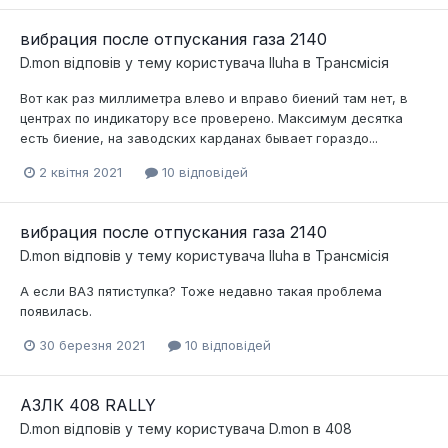
вибрация после отпускания газа 2140
D.mon
відповів у тему користувача
Iluha
в
Трансмісія
Вот как раз миллиметра влево и вправо биений там нет, в
центрах по индикатору все проверено. Максимум десятка
есть биение, на заводских карданах бывает гораздо...
2 квітня 2021
10 відповідей
вибрация после отпускания газа 2140
D.mon
відповів у тему користувача
Iluha
в
Трансмісія
А если ВАЗ пятиступка? Тоже недавно такая проблема
появилась.
30 березня 2021
10 відповідей
АЗЛК 408 RALLY
D.mon
відповів у тему користувача
D.mon
в
408