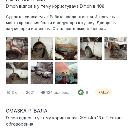
D.mon
відповів у тему користувача
D.mon
в
408
Сдрасте, уважаемые! Работа продолжается. Закончены
места крепления балки и редуктора к кузову. Доварены
задние арки и стаканы. Осталось только фендера...
3 січня 2021
124 відповіді
9
RALLY
СМАЗКА Р-ВАЛА.
D.mon
відповів у тему користувача
Женьka 13
в
Технічні
обговорення