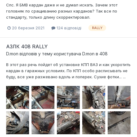
Спс. Я БМВ кардан даже и не думал искать. Зачем этот
головняк по сращиванию разных карданов? Так все по
стандарту, только длину скорректировал.
20 березня 2021
124 відповіді
RALLY
АЗЛК 408 RALLY
D.mon
відповів у тему користувача
D.mon
в
408
В этот раз речь пойдет об установке КПП ВАЗ и как укоротить
кардан в гаражных условиях. По КПП особо расписывать не
буду, все уже разжевано вдоль и поперек. Сухие фотки... ...