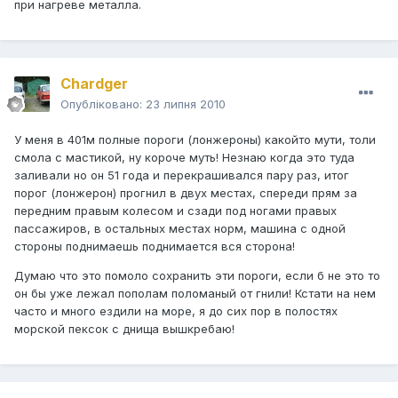
при нагреве металла.
Chardger
Опубліковано:
23 липня 2010
У меня в 401м полные пороги (лонжероны) какойто мути, толи
смола с мастикой, ну короче муть! Незнаю когда это туда
заливали но он 51 года и перекрашивался пару раз, итог
порог (лонжерон) прогнил в двух местах, спереди прям за
передним правым колесом и сзади под ногами правых
пассажиров, в остальных местах норм, машина с одной
стороны поднимаешь поднимается вся сторона!
Думаю что это помоло сохранить эти пороги, если б не это то
он бы уже лежал пополам поломаный от гнили! Кстати на нем
часто и много ездили на море, я до сих пор в полостях
морской пексок с днища вышкребаю!