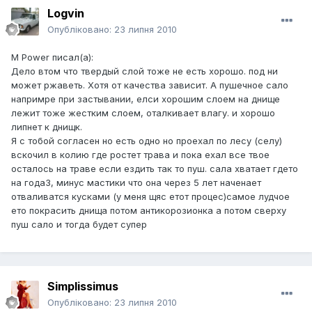
Logvin
Опубліковано:
23 липня 2010
M Power писал(а):
Дело втом что твердый слой тоже не есть хорошо. под ни
может ржаветь. Хотя от качества зависит. А пушечное сало
напримре при застывании, елси хорошим слоем на днище
лежит тоже жестким слоем, оталкивает влагу. и хорошо
липнет к днищк.
Я с тобой согласен но есть одно но проехал по лесу (селу)
вскочил в колию где ростет трава и пока ехал все твое
осталось на траве если ездить так то пуш. сала хватает гдето
на года3, минус мастики что она через 5 лет наченает
отваливатся кусками (у меня щяс етот процес)самое лудчое
ето покрасить днища потом антикорозионка а потом сверху
пуш сало и тогда будет супер
Simplissimus
Опубліковано:
23 липня 2010