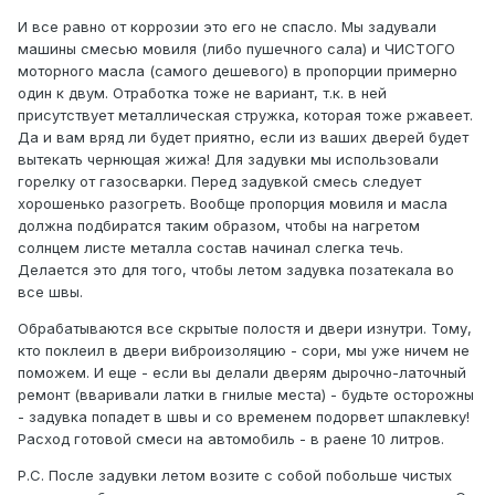
И все равно от коррозии это его не спасло. Мы задували
машины смесью мовиля (либо пушечного сала) и ЧИСТОГО
моторного масла (самого дешевого) в пропорции примерно
один к двум. Отработка тоже не вариант, т.к. в ней
присутствует металлическая стружка, которая тоже ржавеет.
Да и вам вряд ли будет приятно, если из ваших дверей будет
вытекать чернющая жижа! Для задувки мы использовали
горелку от газосварки. Перед задувкой смесь следует
хорошенько разогреть. Вообще пропорция мовиля и масла
должна подбиратся таким образом, чтобы на нагретом
солнцем листе металла состав начинал слегка течь.
Делается это для того, чтобы летом задувка позатекала во
все швы.
Обрабатываются все скрытые полостя и двери изнутри. Тому,
кто поклеил в двери виброизоляцию - сори, мы уже ничем не
поможем. И еще - если вы делали дверям дырочно-латочный
ремонт (вваривали латки в гнилые места) - будьте осторожны
- задувка попадет в швы и со временем подорвет шпаклевку!
Расход готовой смеси на автомобиль - в раене 10 литров.
Р.С. После задувки летом возите с собой побольше чистых