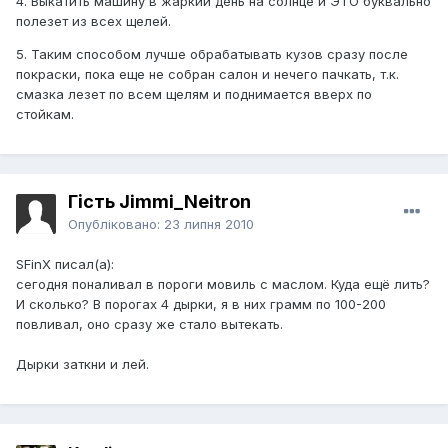
4. Выкатить машину в жаркий день на солнце и ЭТО буквально
полезет из всех щелей.
5. Таким способом лучше обрабатывать кузов сразу после
покраски, пока еще не собран салон и нечего пачкать, т.к.
смазка лезет по всем щелям и поднимается вверх по
стойкам.
Гість Jimmi_Neitron
Опубліковано:
23 липня 2010
SFinX писал(а):
сегодня поналивал в пороги мовиль с маслом. Куда ещё лить?
И сколько? В порогах 4 дырки, я в них грамм по 100-200
повливал, оно сразу же стало вытекать.
Дырки заткни и лей.