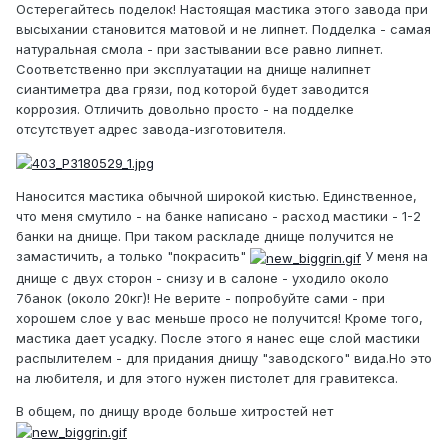
Остерегайтесь поделок! Настоящая мастика этого завода при
высыхании становится матовой и не липнет. Подделка - самая
натуральная смола - при застывании все равно липнет.
Соответственно при эксплуатации на днище налипнет
сиантиметра два грязи, под которой будет заводится
коррозия. Отличить довольно просто - на подделке
отсутствует адрес завода-изготовителя.
Наносится мастика обычной широкой кистью. Единственное,
что меня смутило - на банке написано - расход мастики - 1-2
банки на днище. При таком раскладе днище получится не
замастичить, а только "покрасить"
У меня на
днище с двух сторон - снизу и в салоне - уходило около
7банок (около 20кг)! Не верите - попробуйте сами - при
хорошем слое у вас меньше просо не получится! Кроме того,
мастика дает усадку. После этого я нанес еще слой мастики
распылителем - для придания днищу "заводского" вида.Но это
на любителя, и для этого нужен пистолет для гравитекса.
В общем, по днищу вроде больше хитростей нет