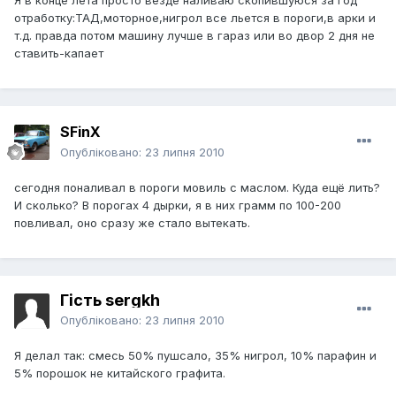
Я в конце лета просто везде наливаю скопившуюся за год
отработку:ТАД,моторное,нигрол все льется в пороги,в арки и
т.д. правда потом машину лучше в гараз или во двор 2 дня не
ставить-капает
SFinX
Опубліковано:
23 липня 2010
сегодня поналивал в пороги мовиль с маслом. Куда ещё лить?
И сколько? В порогах 4 дырки, я в них грамм по 100-200
повливал, оно сразу же стало вытекать.
Гість sergkh
Опубліковано:
23 липня 2010
Я делал так: смесь 50% пушсало, 35% нигрол, 10% парафин и
5% порошок не китайского графита.