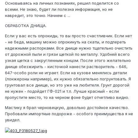
Основываясь на личных познаниях, решил поделится со
всеми. Не знаю, будет ли полезна информация, но не
навредит, это точно. Начнем с ...
ОБРАБОТКА ДНИЩА.
Если у вас есть опрокиды, то вы просто счастливчик. Если нет
- не беда, машину можно опрокинуть на скаты, и подпереть
надежными распорками. Все днище нужно тщательно очистить
от дорожной пыли и грязи щеткой по металлу. Удобней всего
узкая щетка с закругленным концом. После этого желательно
днище обезжирить - кисточкой нанести растворитель - 646,
647-особо роли не играет. Если на кузове менялись детали
(лонжероны например), их нужно обязательно погрунтовать. Я
грунтовал все днище, но это уже на любителя. Грунт дорогой
не нужен - подойдет ГФ-021 и т.п. Лучше красный - если
пропустите место, то на черном фоне будет отчетливо видно.
Мастику я брал черновецкую, довольно достойное качество.
Пробовали импортные подороже - особого преимущества я не
увидел.