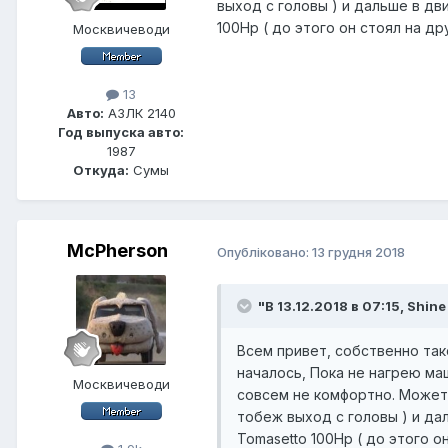
выход с головы ) и дальше в дв
100Hp ( до этого он стоял на д
Москвичеводи
13
Авто:
АЗЛК 2140
Год выпуска авто:
1987
Откуда:
Сумы
McPherson
Опубліковано:
13 грудня 2018
"В 13.12.2018 в 07:15,
Shine
Всем привет, собственно тако
началось, Пока не нагрею ма
Москвичеводи
совсем не комфортно. Может 
тобеж выход с головы ) и да
Tomasetto 100Hp ( до этого о