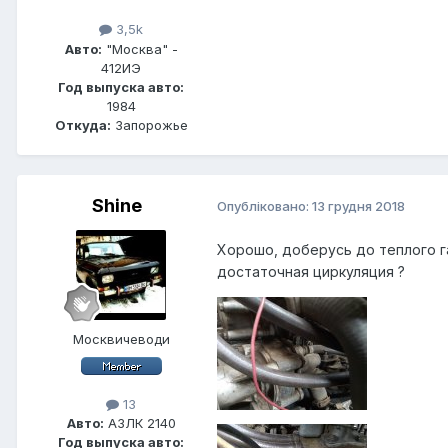
3,5k
Авто:
"Москва" -
412ИЭ
Год выпуска авто:
1984
Откуда:
Запорожье
Shine
Опубліковано:
13 грудня 2018
Хорошо, доберусь до теплого г
достаточная циркуляция ?
Москвичеводи
13
Авто:
АЗЛК 2140
Год выпуска авто: