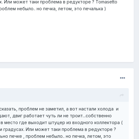
ах. Или может таки проблема в редукторе ? Tomasetto
облем небыло.. но печка, летом, это печалька )
 сказать, проблем не заметил, а вот настали холода и
ают, двиг работает чуть ли не троит...собственно
 в место где выходит штуцер из входного коллектора (
ти градусах. Или может таки проблема в редукторе ?
но печке , проблем небыло.. но печка, летом, это