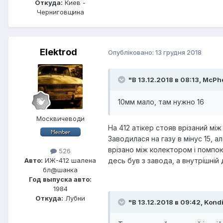
Откуда:
Киев -
Черниговщина
Elektrod
Опубліковано:
13 грудня 2018
"В 13.12.2018 в 08:13,
McPh
10мм мало, там нужно 16
Москвичеводи
На 412 атікер стояв врізаний мі
Заводилася на газу в мінус 15, 
врізано між колектором і помпою
526
десь був з завода, а внутрішній
Авто:
ИЖ-412 шалена
бл@шанка
Год выпуска авто:
1984
Откуда:
Лубни
"В 13.12.2018 в 09:42,
Kondi