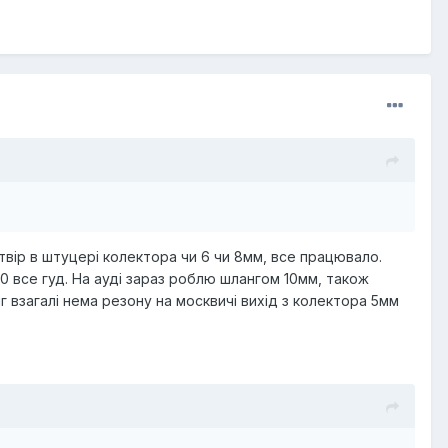
твір в штуцері колектора чи 6 чи 8мм, все працювало.
10 все гуд. На ауді зараз роблю шлангом 10мм, також
г взагалі нема резону на москвичі вихід з колектора 5мм