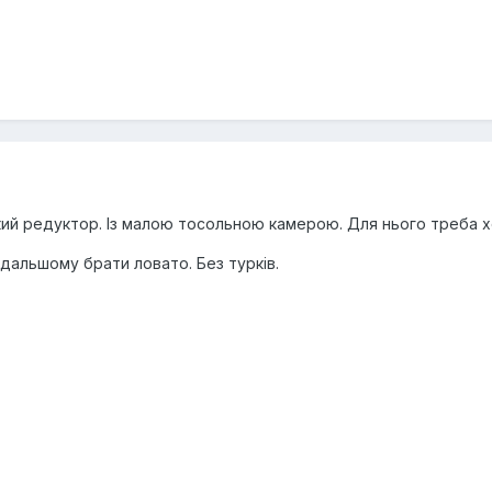
кий редуктор. Із малою тосольною камерою. Для нього треба хо
дальшому брати ловато. Без турків.