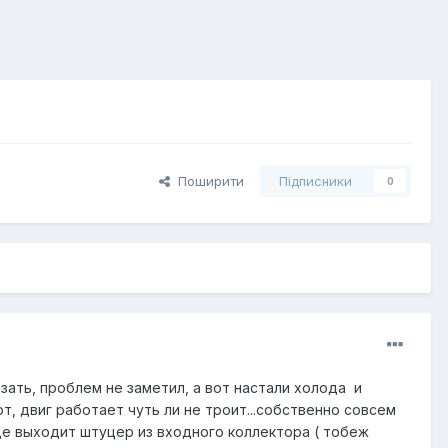
Поширити
Підписники
0
азать, проблем не заметил, а вот настали холода и
т, двиг работает чуть ли не троит...собственно совсем
де выходит штуцер из входного коллектора ( тобеж