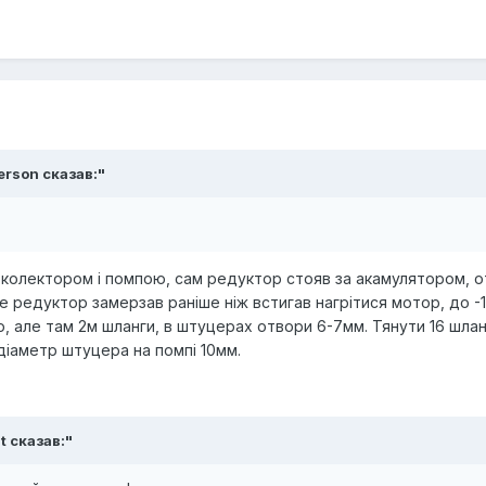
erson
сказав:"
ж колектором і помпою, сам редуктор стояв за акамулятором, о
але редуктор замерзав раніше ніж встигав нагрітися мотор, до -
, але там 2м шланги, в штуцерах отвори 6-7мм. Тянути 16 шлан
 діаметр штуцера на помпі 10мм.
t
сказав:"