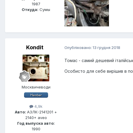
1987
Откуда:
Сумы
Kondit
Опубліковано:
13 грудня 2018
Томас - самий дешевий італійсь
Особисто для себе вирішив в по
Москвичеводи
4,9k
Авто:
АЗЛК-2141201 +
2140+ aveo
Год выпуска авто:
1990