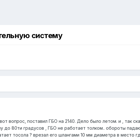
тельную систему
от вопрос, поставил ГБО на 2140. Дело было летом. и , так ск
у до 80ти градусов , ГБО не работает толком.. обороты падаю
атает тосола ? врезал его шлангами 10 мм диаметра в место г