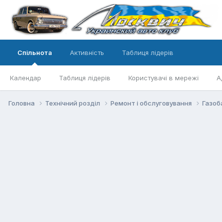
Спільнота
Активність
Таблиця лідерів
Календар
Таблиця лідерів
Користувачі в мережі
А
Головна
Технічний розділ
Ремонт і обслуговування
Газоб