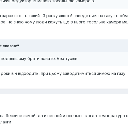
йський редуктор. Із малою тосольною камерою.
і зараз стоїть такий. З ранку якщо й заведеться на газу то об
кера, не знаю чому люди кажуть що в нього тосольна камера ма
t
сказав:"
 подальшому брати ловато. Без турків.
 роки він відходить, при цьому заводитимиться зимою на газу, 
на бензине зимой, да и весной и осенью... когда температура
ланги