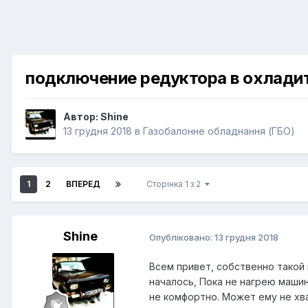
подключение редуктора в охлади
Автор:
Shine
13 грудня 2018
в
Газобалонне обладнання (ГБО)
1
2
ВПЕРЕД
Сторінка 1 з 2
Shine
Опубліковано:
13 грудня 2018
Всем привет, собственно такой в
началось, Пока не нагрею машин
не комфортно. Может ему не хв