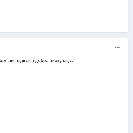
роший підігрів і добра циркуляція.