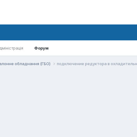
дміністрація
Форум
алонне обладнання (ГБО)
подключение редуктора в охладитель