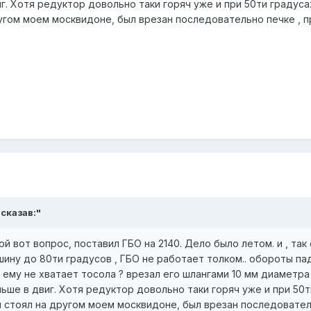
иг. Хотя редуктор довольно таки горяч уже и при 50ти градус
ругом моем москвидоне, был врезан последовательно печке , пр
сказав:"
й вот вопрос, поставил ГБО на 2140. Дело было летом. и , так
шину до 80ти градусов , ГБО не работает толком.. обороты пад
ему не хватает тосола ? врезал его шлангами 10 мм диаметра
льше в двиг. Хотя редуктор довольно таки горяч уже и при 50
н стоял на другом моем москвидоне, был врезан последователь