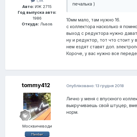
1,9k
печалька )
Авто:
ИЖ 2715
Год выпуска авто:
1986
10мм мало, там нужно 16.
Откуда:
Львов
с коллектора насколько я помню
выход с редуктора нужно давать
ну и редуктор, тот что стоит у
нем ездят ставят доп. электроп
Короче, у вас нужно все переде
tommy412
Опубліковано:
13 грудня 2018
Лично у меня с впускного колле
выкручиваешь свой штуцер, вме
норм.
Москвичеводи