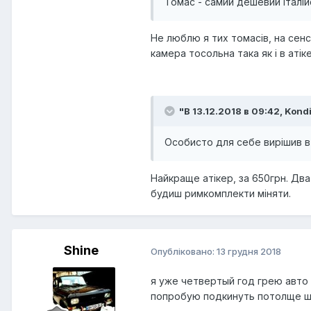
Томас - самий дешевий італі
Не люблю я тих томасів, на сенс
камера тосольна така як і в аті
"В 13.12.2018 в 09:42,
Kondi
Особисто для себе вирішив в
Найкраще атікер, за 650грн. Два
будиш римкомплекти міняти.
Shine
Опубліковано:
13 грудня 2018
я уже четвертый год грею авто 
попробую подкинуть потолще ш