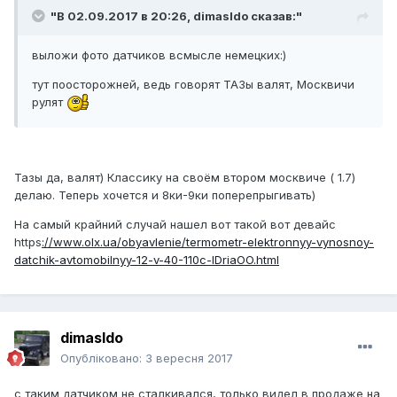
"В 02.09.2017 в 20:26,
dimasldo
сказав:"
выложи фото датчиков всмысле немецких:)
тут поосторожней, ведь говорят ТАЗы валят, Москвичи
рулят
Тазы да, валят) Классику на своём втором москвиче ( 1.7)
делаю. Теперь хочется и 8ки-9ки поперепрыгивать)
На самый крайний случай нашел вот такой вот девайс
https
://www.olx.ua/obyavlenie/termometr-elektronnyy-vynosnoy-
datchik-avtomobilnyy-12-v-40-110c-IDriaOO.html
dimasldo
Опубліковано:
3 вересня 2017
с таким датчиком не сталкивался, только видел в продаже на