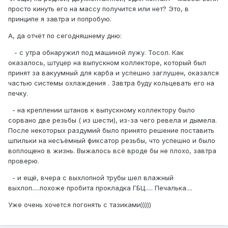
просто кинуть его на массу получится или нет? Это, в
принципе я завтра и попробую.
А, да отчёт по сегодняшнему дню:
- с утра обнаружил под машиной лужу. Тосол. Как
оказалось, штуцер на выпускном коллекторе, который был
принят за вакуумный для карба и успешно заглушен, оказался
частью системы охлаждения . Завтра буду кольцевать его на
печку.
- на креплении штанов к выпускному коллектору было
сорвано две резьбы ( из шести), из-за чего ревела и дымела.
После некоторых раздумий было принято решение поставить
шпильки на несъёмный фиксатор резьбы, что успешно и было
воплощено в жизнь. Выжалось всё вроде бы не плохо, завтра
проверю.
- и ещё, вчера с выхлопной трубы шел влажный
выхлоп.....похоже пробита прокладка ГБЦ..... Печалька....
Уже очень хочется погонять с тазиками)))))