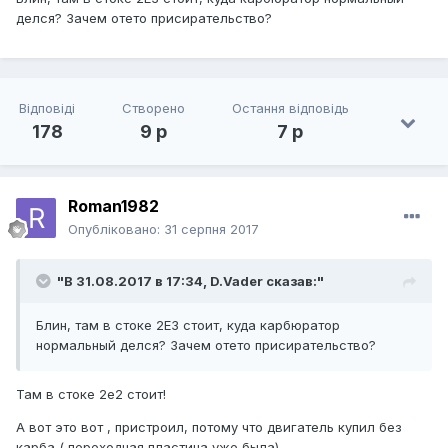
делся? Зачем отето присирательство?
Відповіді
Створено
Остання відповідь
178
9 р
7 р
Roman1982
Опубліковано:
31 серпня 2017
"В 31.08.2017 в 17:34,
D.Vader
сказав:"
Блин, там в стоке 2Е3 стоит, куда карбюратор
нормальный делся? Зачем отето присирательство?
Там в стоке 2е2 стоит!
А вот это вот , пристроил, потому что двигатель купил без
карба ( переходная пластина уже была).