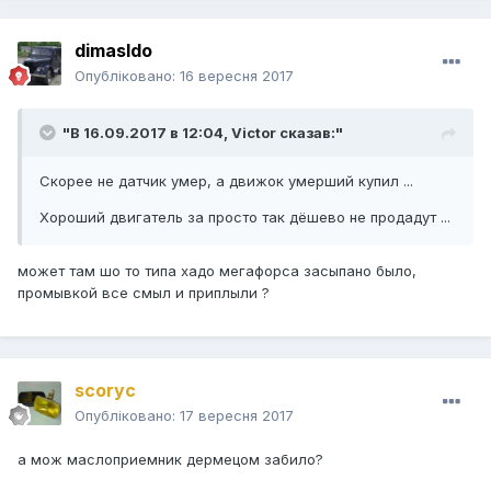
dimasldo
Опубліковано:
16 вересня 2017
"В 16.09.2017 в 12:04,
Victor
сказав:"
Скорее не датчик умер, а движок умерший купил ...
Хороший двигатель за просто так дёшево не продадут ...
может там шо то типа хадо мегафорса засыпано было,
промывкой все смыл и приплыли ?
scoryc
Опубліковано:
17 вересня 2017
а мож маслоприемник дермецом забило?