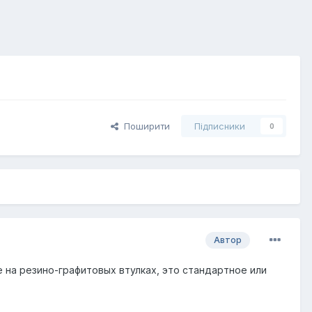
Поширити
Підписники
0
Автор
е на резино-графитовых втулках, это стандартное или