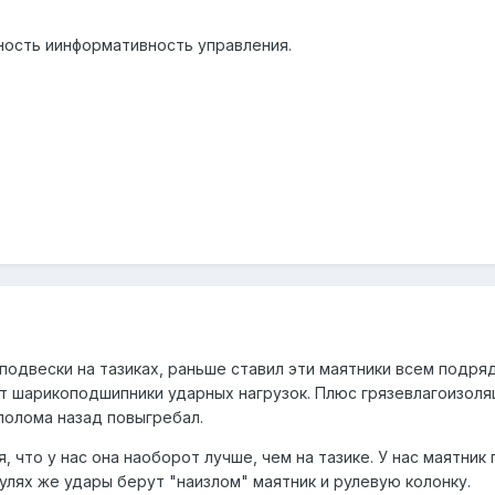
ность иинформативность управления.
одвески на тазиках, раньше ставил эти маятники всем подряд
т шарикоподшипники ударных нагрузок. Плюс грязевлагоизоляц
лолома назад повыгребал.
я, что у нас она наоборот лучше, чем на тазике. У нас маятни
улях же удары берут "наизлом" маятник и рулевую колонку.