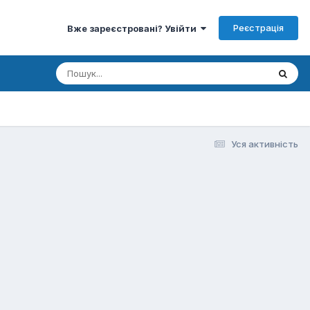
Реєстрація
Вже зареєстровані? Увійти
Уся активність