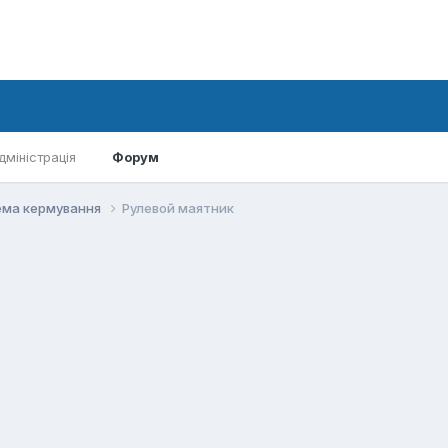
дміністрація
Форум
ма кермування
Рулевой маятник