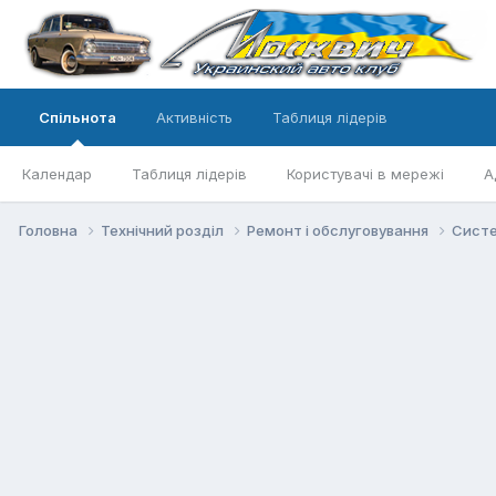
Спільнота
Активність
Таблиця лідерів
Календар
Таблиця лідерів
Користувачі в мережі
А
Головна
Технічний розділ
Ремонт і обслуговування
Систе