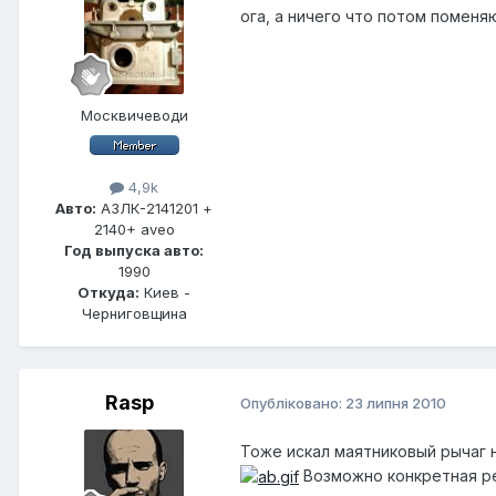
ога, а ничего что потом поменя
Москвичеводи
4,9k
Авто:
АЗЛК-2141201 +
2140+ aveo
Год выпуска авто:
1990
Откуда:
Киев -
Черниговщина
Rasp
Опубліковано:
23 липня 2010
Тоже искал маятниковый рычаг н
Возможно конкретная ре