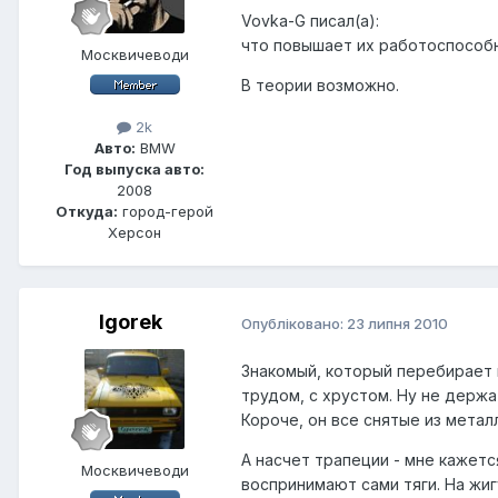
Vovka-G писал(а):
что повышает их работоспособ
Москвичеводи
В теории возможно.
2k
Авто:
BMW
Год выпуска авто:
2008
Откуда:
город-герой
Херсон
Igorek
Опубліковано:
23 липня 2010
Знакомый, который перебирает п
трудом, с хрустом. Ну не держа
Короче, он все снятые из метал
А насчет трапеции - мне кажетс
Москвичеводи
воспринимают сами тяги. На жиг