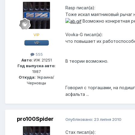
Rasp писал(а):
Тоже искал маятниковый рычаг н
Возможно конкретная ре
Vovka-G писал(а):
VIP
что повышает их работоспособ
555
Авто:
ИЖ 21251
В теории возможно.
Год выпуска авто:
1987
Откуда:
Украина/
Черновцы
Говорил с торгашами, на подишпн
асфальта ...
pro100Spider
Опубліковано:
23 липня 2010
Стах писал(а):