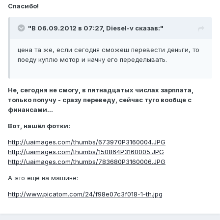
Спасибо!
"В 06.09.2012 в 07:27, Diesel-v сказав:"
цена та же, если сегодня сможеш перевести деньги, то
поеду куплю мотор и начну его переделывать.
Не, сегодня не смогу, в пятнадцатых числах зарплата,
только получу - сразу переведу, сейчас туго вообще с
финансами...
Вот, нашёл фотки:
http://uaimages.com/thumbs/673970P3160004.JPG
http://uaimages.com/thumbs/150864P3160005.JPG
http://uaimages.com/thumbs/783680P3160006.JPG
А это ещё на машине:
http://www.picatom.com/24/f98e07c3f018-1-th.jpg