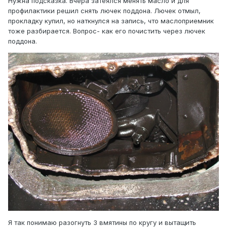
Нужна подсказка. Вчера затеялся менять масло и для
профилактики решил снять лючек поддона. Лючек отмыл,
прокладку купил, но наткнулся на запись, что маслоприемник
тоже разбирается. Вопрос- как его почистить через лючек
поддона.
Я так понимаю разогнуть 3 вмятины по кругу и вытащить