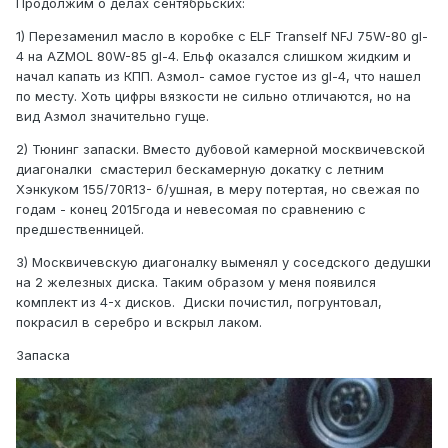
Продолжим о делах сентябрьских:
1) Перезаменил масло в коробке с ELF Tranself NFJ 75W-80 gl-
4 на AZMOL 80W-85 gl-4. Ельф оказался слишком жидким и
начал капать из КПП. Азмол- самое густое из gl-4, что нашел
по месту. Хоть цифры вязкости не сильно отличаются, но на
вид Азмол значительно гуще.
2) Тюнинг запаски. Вместо дубовой камерной москвичевской
диагоналки смастерил бескамерную докатку с летним
Хэнкуком 155/70R13- б/ушная, в меру потертая, но свежая по
годам - конец 2015года и невесомая по сравнению с
предшественницей.
3) Москвичевскую диагоналку выменял у соседского дедушки
на 2 железных диска. Таким образом у меня появился
комплект из 4-х дисков. Диски почистил, погрунтовал,
покрасил в серебро и вскрыл лаком.
Запаска