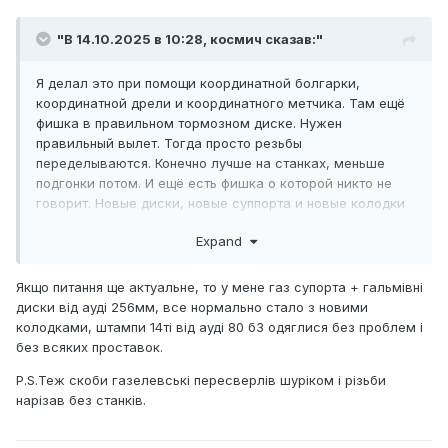
"В 14.10.2025 в 10:28,
космич
сказав:"
Я делал это при помощи координатной болгарки,
координатной дрели и координатного метчика. Там ещё
фишка в правильном тормозном диске. Нужен
правильный вылет. Тогда просто резьбы
переделываются. Конечно лучше на станках, меньше
подгонки потом. И ещё есть фишка о которой никто не
говорит. Новые диски, новые суппорта и новые колодки
туда не влазят, надо пилить.
Expand
Якщо питання ще актуальне, то у мене газ супорта + гальмівні
диски від ауді 256мм, все нормально стало з новими
колодками, штампи 14ті від ауді 80 б3 одяглися без проблем і
без всяких проставок.
P.S.Теж скоби газелевські пересверлів шуріком і різьби
нарізав без станків.