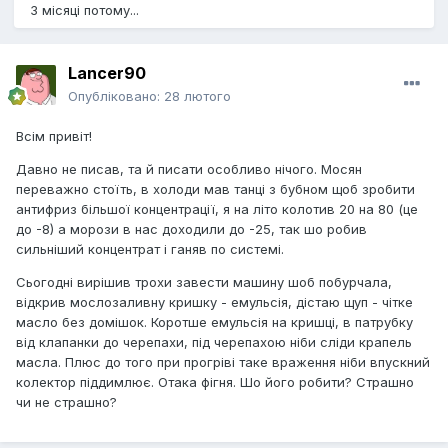
3 місяці потому...
Lancer90
Опубліковано:
28 лютого
Всім привіт!
Давно не писав, та й писати особливо нічого. Мосян
переважно стоїть, в холоди мав танці з бубном щоб зробити
антифриз більшої концентрації, я на літо колотив 20 на 80 (це
до -8) а морози в нас доходили до -25, так шо робив
сильніший концентрат і ганяв по системі.
Сьогодні вирішив трохи завести машину шоб побурчала,
відкрив мослозаливну кришку - емульсія, дістаю щуп - чітке
масло без домішок. Коротше емульсія на кришці, в патрубку
від клапанки до черепахи, під черепахою ніби сліди крапель
масла. Плюс до того при прогріві таке враження ніби впускний
колектор піддимлює. Отака фігня. Шо його робити? Страшно
чи не страшно?