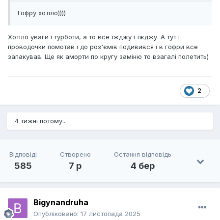
Гофру хотіло))))
Хотіло уваги і турботи, а то все їжджу і їжджу. А тут і
проводочки помотав і до роз'ємів подивився і в гофри все
запакував. Ще як аморти по кругу заміню то взагалі полетить)
2
4 тижні потому...
Відповіді
Створено
Остання відповідь
585
7 р
4 бер
Bigynandruha
Опубліковано:
17 листопада 2025