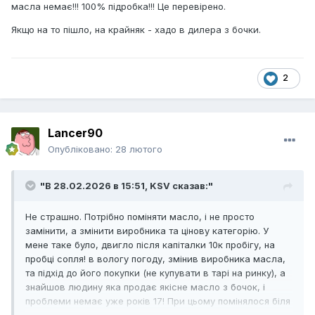
масла немає!!! 100% підробка!!! Це перевірено.
Якщо на то пішло, на крайняк - хадо в дилера з бочки.
2
Lancer90
Опубліковано:
28 лютого
"В 28.02.2026 в 15:51,
KSV
сказав:"
Не страшно. Потрібно поміняти масло, і не просто
замінити, а змінити виробника та цінову категорію. У
мене таке було, двигло після капіталки 10к пробігу, на
пробці сопля! в вологу погоду, змінив виробника масла,
та підхід до його покупки (не купувати в тарі на ринку), а
знайшов людину яка продає якісне масло з бочок, і
проблеми немає уже років 17! При цьому помінялося біля