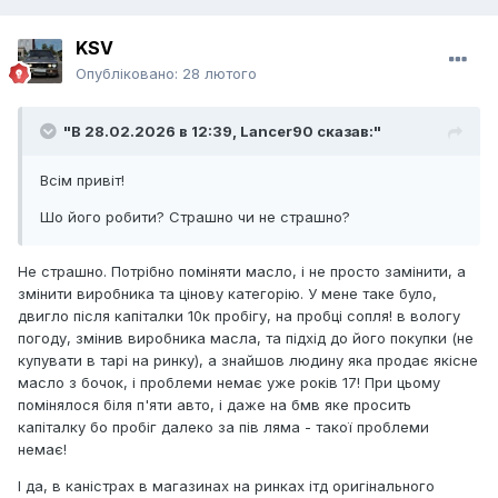
KSV
Опубліковано:
28 лютого
"В 28.02.2026 в 12:39,
Lancer90
сказав:"
Всім привіт!
Шо його робити? Страшно чи не страшно?
Не страшно. Потрібно поміняти масло, і не просто замінити, а
змінити виробника та цінову категорію. У мене таке було,
двигло після капіталки 10к пробігу, на пробці сопля! в вологу
погоду, змінив виробника масла, та підхід до його покупки (не
купувати в тарі на ринку), а знайшов людину яка продає якісне
масло з бочок, і проблеми немає уже років 17! При цьому
помінялося біля п'яти авто, і даже на бмв яке просить
капіталку бо пробіг далеко за пів ляма - такої проблеми
немає!
І да, в каністрах в магазинах на ринках ітд оригінального