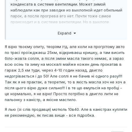
конденсата в системе вентиляции. Может зимой
наблюдали как при заводке из выхлопной идет обильный
парок, а после прогрева его нет. Почти тоже самое
происходит и в системе вентиляции. Но в выхлопе
температура быстро прогревает трубу свыше 100
Expand
градусов, а в движке это длительный процесс при 80-90
градусов. Убирается только продолжительной поездкой
на прогретом моторе. Это происходит на любых маслах.
Я вірю твоєму опиту, теоріям ітд, але коли на прогрітому авто
Страшного ничего в этом нет. В зимний период это
по трасі проїжджаєш 25км, відкриваєш кришку, а там висить
проявляется сильнее.
біло-жовта сопля, а після зміни масла такого немає, а зараз
всю осінь та зиму на москалі майже кожен день прокатав в
гараж 2,5 км туди, через 4-10 годин назад, двигло
недогрівається і до 50! Але соплі я не бачив ні одного разу!!!!
Так як я не практак, а теоретик, то в якість масла хоч не хоч а
після цього вірю дуже сильно!!! І в те що емульсія на пробці -
це нормально, я не вірю! Просто потрібно в двигло лити не
пальонку з каністр, а якісне мастило.
Я лью (зі слів продавця) мотюль 10в40. Але в каністрах купляти
не рекомендую, як писав вище - все підробка.