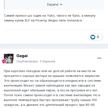
п'яти авто, і даже на бмв яке просить капіталку бо пробіг
Expand
далеко за пів ляма - такої проблеми немає!
І да, в каністрах в магазинах на ринках ітд оригінального
Самий прикол шо їздив на Yuko, такого не було, а минулу
масла немає!!! 100% підробка!!! Це перевірено.
заміну купив ELF на Розетці. Видно паль попалася.
Якщо на то пішло, на крайняк - хадо в дилера з бочки.
2
Gagai
Опубліковано:
3 березня
При коротких поездках или не долгой работе на месте не
прогретого хорошо мотора на крышке появляется эмульсия.
Это происходит из-за образующегося конденсата в системе
вентиляции. Может зимой наблюдали как при заводке из
выхлопной идет обильный парок, а после прогрева его нет.
Почти тоже самое происходит и в системе вентиляции. Но в
выхлопе температура быстро прогревает трубу свыше 100
градусов, а в движке это длительный процесс при 80-90