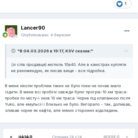
1
Lancer90
Опубліковано:
4 березня
"В 04.03.2026 в 19:17,
KSV
сказав:"
(зі слів продавця) мотюль 10в40. Але в каністрах купляти
не рекомендую, як писав вище - все підробка.
В мене ніколи проблем таких не було поки не почав мало
їздити. В мене всі пробіги завжди були: прогрів-10 км траса-
пробки по місту-і знов 10 км траса. Чорне під клапанкою після
Yuko, але емульсії і близько не було. Вигорало - так, доливав,
зливав чорне як нафта, але ніяких сторонніх відкладень.
НАЗАД
Сторінка 24 з 24
ВПЕРЕД