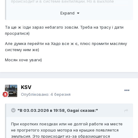
происходит и в системе вентиляции. Но в выхлопе
температура быстро прогревает трубу свыше 100
Expand
градусов, а в движке это длительный процесс при 80-90
градусов. Убирается только продолжительной поездкой
на прогретом моторе. Это происходит на любых маслах.
Та ще ж їзди зараз небагато зовсім. Треба на трасу і дати
Страшного ничего в этом нет. В зимний период это
просратися)
проявляется сильнее.
Але думка перейти на Хадо все ж є, плюс промити масляну
систему ним же)
Мосян хоче уваги)
KSV
Опубліковано:
4 березня
"В 03.03.2026 в 19:58,
Gagai
сказав:"
При коротких поездках или не долгой работе на месте
не прогретого хорошо мотора на крышке появляется
эмульсия. Это происходит из-за образующегося