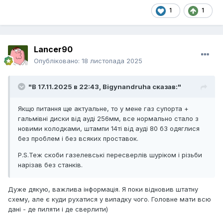
1
1
Lancer90
Опубліковано:
18 листопада 2025
"В 17.11.2025 в 22:43,
Bigynandruha
сказав:"
Якщо питання ще актуальне, то у мене газ супорта +
гальмівні диски від ауді 256мм, все нормально стало з
новими колодками, штампи 14ті від ауді 80 б3 одяглися
без проблем і без всяких проставок.
P.S.Теж скоби газелевські пересверлів шуріком і різьби
нарізав без станків.
Дуже дякую, важлива інформація. Я поки відновив штатну
схему, але є куди рухатися у випадку чого. Головне мати всю
дані - де пиляти і де сверлити)