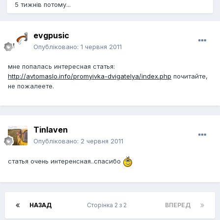
5 тижнів потому...
evgpusic
Опубліковано:
1 червня 2011
мне попалась интересная статья:
http://avtomaslo.info/promyivka-dvigatelya/index.php
почитайте,
не пожалеете.
Tinlaven
Опубліковано:
2 червня 2011
статья очень интеренсная..спасибо
НАЗАД
Сторінка 2 з 2
ВПЕРЕД