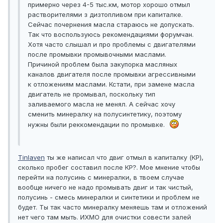
примерно через 4-5 тыс.км, мотор хорошо отмыл
растворителями з дизтопливом при капиталке.
Сейчас почернения масла стараюсь не допускать.
Так что воспользуюсь рекомендациями форумчан.
Хотя часто слышал и про проблемы с двигателями
после промывки промывочными маслами.
Причиной проблем была закупорка масляных
каналов двигателя после промывки агрессивными
к отложениям маслами. Кстати, при замене масла
двигатель не промывал, поскольку тип
заливаемого масла не менял. А сейчас хочу
сменить минералку на полусинтетику, поэтому
нужны были реккомендации по промывке.
Tinlaven
ты же написал что двиг отмыл в капиталку (КР),
сколько пробег составил после КР?. Мое мнение чтобы
перейти на полусинь с минералки, в твоем случае
вообще ничего не надо промывать двиг и так чистый,
полусинь - смесь минералки и синтетики и проблем не
будет. Ты так часто минералку меняешь там и отложений
нет чего там мыть. ИХМО для очистки совести залей