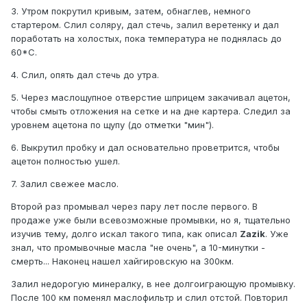
3. Утром покрутил кривым, затем, обнаглев, немного
стартером. Слил соляру, дал стечь, залил веретенку и дал
поработать на холостых, пока температура не поднялась до
60*С.
4. Слил, опять дал стечь до утра.
5. Через маслощупное отверстие шприцем закачивал ацетон,
чтобы смыть отложения на сетке и на дне картера. Следил за
уровнем ацетона по щупу (до отметки "мин").
6. Выкрутил пробку и дал основательно проветрится, чтобы
ацетон полностью ушел.
7. Залил свежее масло.
Второй раз промывал через пару лет после первого. В
продаже уже были всевозможные промывки, но я, тщательно
изучив тему, долго искал такого типа, как описал
Zazik
. Уже
знал, что промывочные масла "не очень", а 10-минутки -
смерть... Наконец нашел хайгировскую на 300км.
Залил недорогую минералку, в нее долгоиграющую промывку.
После 100 км поменял маслофильтр и слил отстой. Повторил