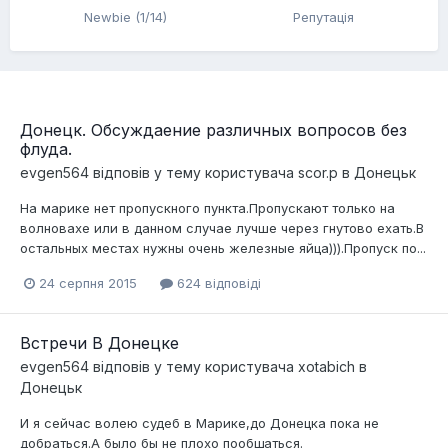
Newbie (1/14)
Репутація
Донецк. Обсуждаение различных вопросов без
флуда.
evgen564
відповів у тему користувача
scor.p
в
Донецьк
На марике нет пропускного пункта.Пропускают только на
волновахе или в данном случае лучше через гнутово ехать.В
остальных местах нужны очень железные яйца))).Пропуск по...
24 серпня 2015
624 відповіді
Встречи В Донецке
evgen564
відповів у тему користувача
xotabich
в
Донецьк
И я сейчас волею судеб в Марике,до Донецка пока не
добраться.А было бы не плохо пообщаться.