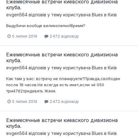
Ежемесячные встречи киевского дивизиона
клуба.
evgen564
відповів у тему користувача
Blues
в
Київ
Выдубичи вообще великолепно!Время?
5 липня 2014
2 472 відповіді
Ежемесячные встречи киевского дивизиона
клуба.
evgen564
відповів у тему користувача
Blues
в
Київ
Как там у вас: встречу не планируете?Правда,свободен
после 18 часов.Не всегда есть инет,если чё 050
три4762тридевять Женя.
5 липня 2014
2 472 відповіді
Ежемесячные встречи киевского дивизиона
клуба.
evgen564
відповів у тему користувача
Blues
в
Київ