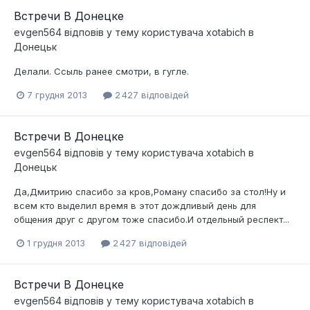
Встречи В Донецке
evgen564
відповів у тему користувача
xotabich
в
Донецьк
Делали. Ссыль ранее смотри, в гугле.
7 грудня 2013
2 427 відповідей
Встречи В Донецке
evgen564
відповів у тему користувача
xotabich
в
Донецьк
Да,Дмитрию спасибо за кров,Роману спасибо за стол!Ну и
всем кто выделил время в этот дождливый день для
общения друг с другом тоже спасибо.И отдельный респект...
1 грудня 2013
2 427 відповідей
Встречи В Донецке
evgen564
відповів у тему користувача
xotabich
в