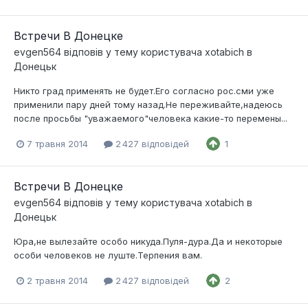
Встречи В Донецке
evgen564
відповів у тему користувача
xotabich
в
Донецьк
Никто град применять не будет.Его согласно рос.сми уже
применили пару дней тому назад.Не переживайте,надеюсь
после просьбы "уважаемого"человека какие-то перемены...
7 травня 2014
2 427 відповідей
1
Встречи В Донецке
evgen564
відповів у тему користувача
xotabich
в
Донецьк
Юра,не вылезайте особо никуда.Пуля-дура.Да и некоторые
особи человеков не луште.Терпения вам.
2 травня 2014
2 427 відповідей
2