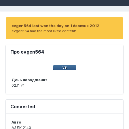
evgen564 last won the day on 1 березня 2012
evgen564 had the most liked content!
Про evgen564
День народження
02.11.74
Converted
Авто
АЗЛК 2140