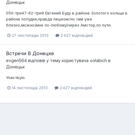
Донецьк
050-три47-62-три9 Евгений Буду в районе Золотого кольца в
районе полудня,правда пешком.Но там уже
близко,можно(мне по-любому)через Амстор,по пути.
27 листопада 2013
2 427 відповідей
Встречи В Донецке
evgen564
відповів у тему користувача
xotabich
в
Донецьк
Участвую.
14 листопада 2013
2 427 відповідей