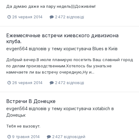
Да думаю даже на пару недель)))Доживём!
26 червня 2014
2 472 відповіді
Ежемесячные встречи киевского дивизиона
клуба.
evgen564
відповів у тему користувача
Blues
в
Київ
Добрый вечер.В июле планирую посетить Ваш славный город
по делам производственным.Хотелось бы узнать:не
намечаете ли вы встречу очередную,Ну и...
26 червня 2014
2 472 відповіді
Встречи В Донецке
evgen564
відповів у тему користувача
xotabich
в
Донецьк
Тебя не вызовут.
9 травня 2014
2 427 відповідей