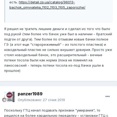
есть.
https://detali.zp.ua/catalog/96013-
bachok_omyvatelja_1102_1103_1105_zaporozhe/
Я решил не тратить лишние деньги и сделал из того что было
под рукой (тем более что бачок уже был в наличии - братский
подгон от друга). Тем более по отзывам новые бачки полное
ГЭ (а этот еще "старорежимный" - из толстого пластика) и
новодельный пластик не сильно внушает доверия. Просто уже
стоял новодельный бачок, это расширительный - вечные
потеки тосола были как норма (пока не поменял на
ланосовский - теперь потеки тосола из-под бачка ушли в
прошлое)
panzer1989
Опубліковано:
27 січня 2019
Поскольку ГТЦ начал подавать признаки "умирания", то
решился на более кардильную переделку - установки ГТЦ с