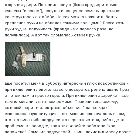
открытия двери. Поставил новую (были предварительно
куплены "в запас"), попутно в процессе замены проклиная
конструкторов автоЗАЗа. Но как можно наживить болты
крепления ручки не обладая тонкими пальцами? Благо хоть
руки худые, получилось (правда не с первого раза, но
получилось). А вот так сломалась старая ручка.
Еще посетил меня в субботу интересный глюк поворотников -
при включении левого/правого поворотов реле клацало 1 раз,
а потом лампа просто горела. При включении аварийки - все
лампы мигали в штатном режиме. Позвонил знакомому,
который шарит в электрике, объяснил " на пальцах"
вышеописанную ситуацию - его мнение заключалось в том,
что это вина либо подрулевого переключателя, либо где то
проблема в проводке, так как аварийка работала "как
положено". Заменил подрулевой - шиш, почистил массу возле