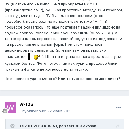
ВУ (в стоке его не было). Был приобретен ВУ с ГТЦ
(производства "АТ"), бу-шная проставка между ВУ и кузовом,
шток-удлинитель для ВУ был выточен токарем (отец
подсобил), новые задние колодки (все тот же "АТ"). В
процессе оказалось что еще подтекает задний цилиндрик на
заднем правом колесе, пришлось заменить (фирмы FSO). А
также пришлось перенести газовый редуктор из-под запаски
на правое крыло в район фары. При этом пришлось
демонтировать сепаратор (или как там он правильно
называется
). Шланги идущие на него просто заглушил
кусками болтов. Фото потом, так как руки в процессе были
грязные и фоткать не хотелось если честно.
Чем чревато удаление его? Или только на экологию влияет?
w-126
Опубліковано:
27 січня 2019
"В 27.01.2019 в 19:51,
panzer1989
сказав:"