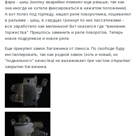
фары - шиш (кнопку аварийки поменял еще раньше, так как
она иногда не хотела фиксироваться в нажатом положении).
А вот полез под торпеду, нашел реле поворотника, пошевелил
в разъеме - шиш, в сердцах грюкнул по них пассатижами -
все заработало как миленькое! Вот оказался где "виновник
торжества". Пришлось заменить и реле поворотов. Теперь
новое подрулевое и новое реле.
Еще прикупил замок багажника от ланоса. По свободе буду
инсталлировать, так как родной замок (хоть и новый, но
"подвального" качества) не выхаживает при частом открытии/
закрытии багажника.