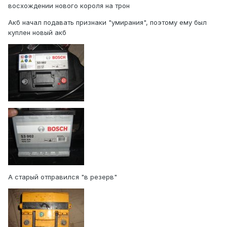
восхождении нового короля на трон
Акб начал подавать признаки "умирания", поэтому ему был
куплен новый акб
А старый отправился "в резерв"