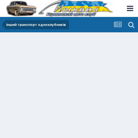
Інший транспорт одноклубників