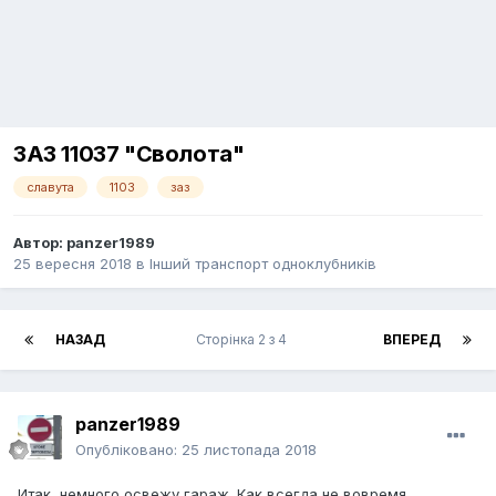
ЗАЗ 11037 "Сволота"
славута
1103
заз
Автор:
panzer1989
25 вересня 2018
в
Інший транспорт одноклубників
НАЗАД
Сторінка 2 з 4
ВПЕРЕД
panzer1989
Опубліковано:
25 листопада 2018
Итак, немного освежу гараж. Как всегда не вовремя