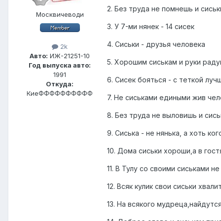
2. Без труда не помнешь и сиськ
Москвичеводи
3. У 7-ми нянек - 14 сисек
4. Сиськи - друзья человека
2k
Авто:
ИЖ-21251-10
5. Хорошим сиськам и руки рад
Год выпуска авто:
1991
6. Сисек бояться - с теткой лу
Откуда:
КиеФФФФФФФФФФ
7. Не сиськами едиными жив че
8. Без труда не выловишь и сиськ
9. Сиська - не нянька, а хоть ко
10. Дома сиськи хороши,а в гост
11. В Тулу со своими сиськами не
12. Всяк кулик свои сиськи хвалит
13. На всякого мудреца,найдутся