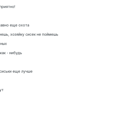
 приятно!
 равно еще охота
мнешь, хозяйку сисек не поймешь
зных
 как - нибудь
 сиськи еще лучше
ут