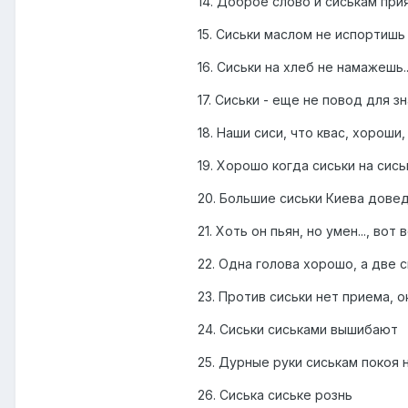
14. Доброе слово и сиськам при
15. Сиськи маслом не испортишь
16. Сиськи на хлеб не намажешь..
17. Сиськи - еще не повод для з
18. Наши сиси, что квас, хороши,
19. Хорошо когда сиськи на сись
20. Большие сиськи Киева дове
21. Хоть он пьян, но умен..., вот 
22. Одна голова хорошо, а две 
23. Против сиськи нет приема, 
24. Сиськи сиськами вышибают
25. Дурные руки сиськам покоя 
26. Сиська сиське рознь