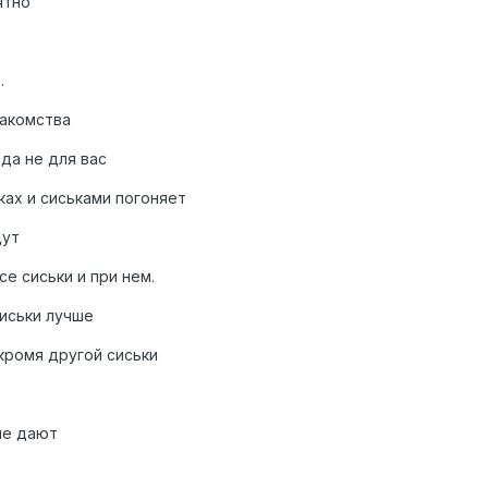
ятно
.
накомства
 да не для вас
ках и сиськами погоняет
дут
все сиськи и при нем.
сиськи лучше
окромя другой сиськи
не дают