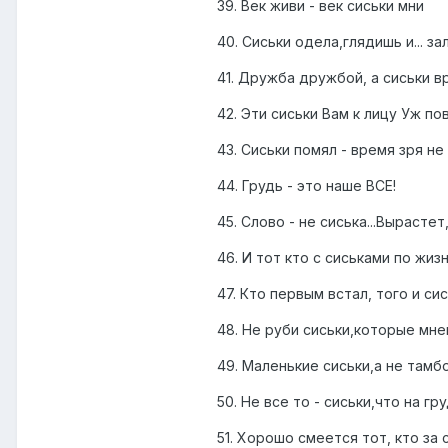
39. Век живи - век сиськи мни
40. Сиськи одела,глядишь и... з
41. Дружба дружбой, а сиськи в
42. Эти сиськи Вам к лицу Уж по
43. Сиськи помял - время зря не
44. Грудь - это наше ВСЕ!
45. Слово - не сиська...Вырасте
46. И тот кто с сиськами по жиз
47. Кто первым встал, того и сис
48. Не руби сиськи,которые мне
49. Маленькие сиськи,а не тамб
50. Не все то - сиськи,что на гру
51. Хорошо смеется тот, кто за