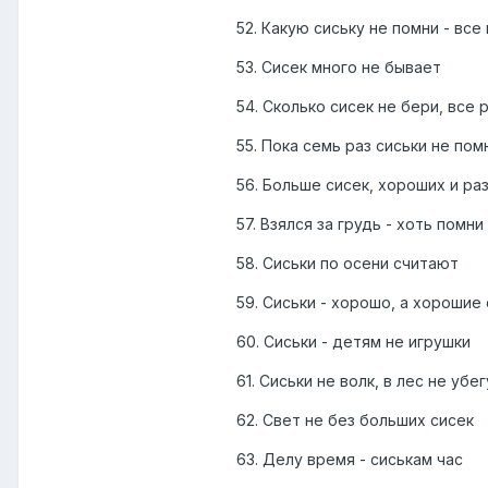
52. Какую сиську не помни - все
53. Сисек много не бывает
54. Сколько сисек не бери, все
55. Пока семь раз сиськи не по
56. Больше сисек, хороших и ра
57. Взялся за грудь - хоть помни
58. Сиськи по осени считают
59. Сиськи - хорошо, а хорошие
60. Сиськи - детям не игрушки
61. Сиськи не волк, в лес не убег
62. Свет не без больших сисек
63. Делу время - сиськам час