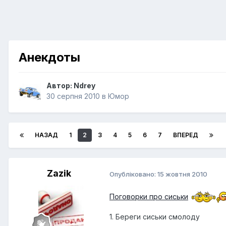
Анекдоты
Автор:
Ndrey
30 серпня 2010
в
Юмор
НАЗАД
1
2
3
4
5
6
7
ВПЕРЕД
Zazik
Опубліковано:
15 жовтня 2010
Поговорки про сиськи
1. Береги сиськи смолоду