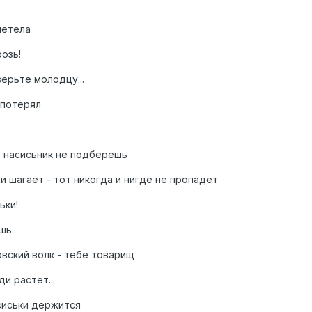
алетела
розь!
верьте молодцу...
 потерял
т, насисьник не подберешь
ни шагает - тот никогда и нигде не пропадет
ьки!
шь..
овский волк - тебе товарищ
ди растет...
 сиськи держится