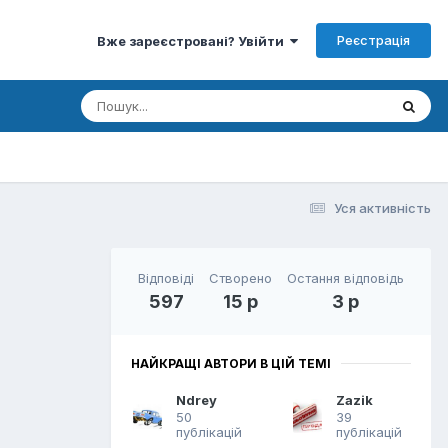
Реєстрація
Вже зареєстровані? Увійти
Уся активність
Відповіді
Створено
Остання відповідь
597
15 р
3 р
НАЙКРАЩІ АВТОРИ В ЦІЙ ТЕМІ
Ndrey
Zazik
50
39
публікацій
публікацій