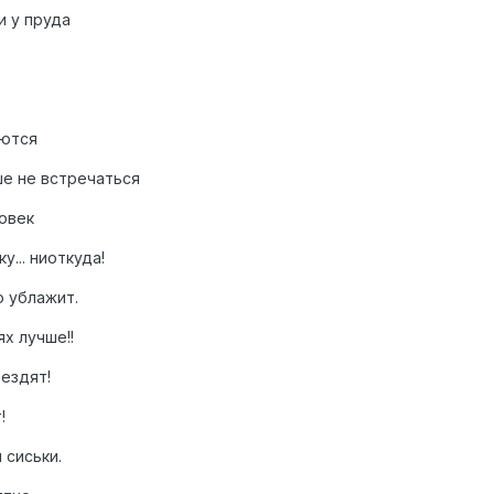
и у пруда
уются
чше не встречаться
ловек
у... ниоткуда!
го ублажит.
ях лучше!!
 ездят!
!
 сиськи.