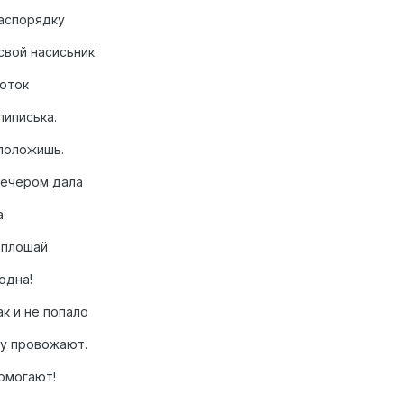
распорядку
свой насисьник
роток
пиписька.
 положишь.
 вечером дала
а
е плошай
одна!
ак и не попало
му провожают.
помогают!