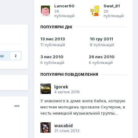
Lancer90
Swat_81
39
26
публікацій
публікацій
ПОПУЛЯРНІ ДНІ
13 лис 2013
10 гру 2011
11 публікацій
8 публікацій
ки
2
3 лис 2010
26 лис 2010
6 публікацій
6 публікацій
ПОПУЛЯРНІ ПОВІДОМЛЕННЯ
Igorek
4 квітня 2016
У знакомого в доме жила бабка, которую
местная молодежь прозвала Скутером, в
честь немецкой музыкальной группы...
waxabid
31 січня 2013