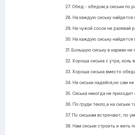
27. Обед - обедом,а сиськи по 
28. На каждую сиську найдется 
29. На чужой сосок не разевай 
30. На каждую сиську найдется 
31. Большую сиську в карман не
32. Хороша сиська с утра, коль
33. Хороша сиська вместо обед
34. На сиськи надейся,но сам н
35. Сиська никогда не приходит 
36. По груди текло,а на сиськи т
37. По сиськам встречают, по у
38. Нам сиськи строить и жить 