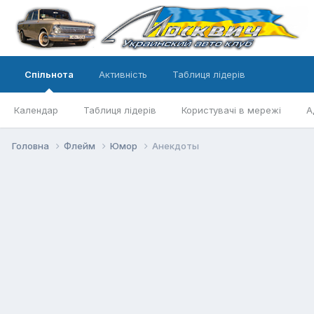
Спільнота
Активність
Таблиця лідерів
Календар
Таблиця лідерів
Користувачі в мережі
А
Головна
Флейм
Юмор
Анекдоты