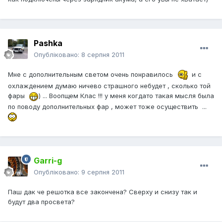
Pashka
Опубліковано:
8 серпня 2011
Мне с дополнительным светом очень понравилось
и с
охлаждением думаю ничево страшного небудет , сколько той
фары
) ... Воопщем Клас !!! у меня когдато такая мысля была
по поводу дополнительных фар , может тоже осуществить ...
Garri-g
Опубліковано:
9 серпня 2011
Паш дак че решотка все закончена? Сверху и снизу так и
будут два просвета?