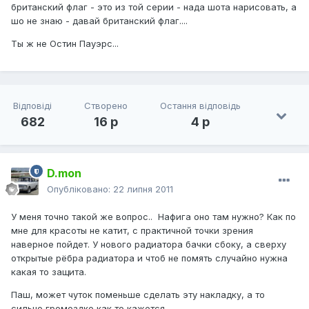
британский флаг - это из той серии - нада шота нарисовать, а
шо не знаю - давай британский флаг....
Ты ж не Остин Пауэрс...
Відповіді
Створено
Остання відповідь
682
16 р
4 р
D.mon
Опубліковано:
22 липня 2011
У меня точно такой же вопрос.. Нафига оно там нужно? Как по
мне для красоты не катит, с практичной точки зрения
наверное пойдет. У нового радиатора бачки сбоку, а сверху
открытые рёбра радиатора и чтоб не помять случайно нужна
какая то защита.
Паш, может чуток поменьше сделать эту накладку, а то
сильно громоздко как то кажется.