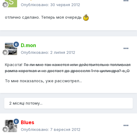
Опубліковано:
30 червня 2012
отлично сделано. Теперь моя очередь
D.mon
Опубліковано:
2 липня 2012
Красота!
То ли мне так кажется или действительно топливная
рампа короткая и не достает до дросселя 1-го цилиндра? о_О
То мне показалось, уже рассмотрел...
2 місяці потому...
Blues
Опубліковано:
7 вересня 2012