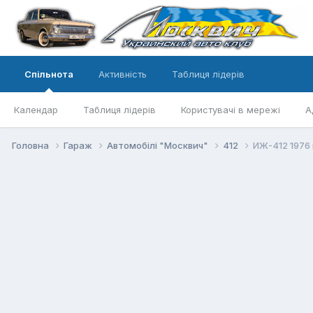
Спільнота
Активність
Таблиця лідерів
Календар
Таблиця лідерів
Користувачі в мережі
А
Головна
Гараж
Автомобілі "Москвич"
412
ИЖ-412 1976 