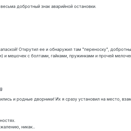
 весьма добротный знак аварийной остановки.
запаской! Открутил ее и обнаружил там "переноску", добротн
) и мешочек с болтами, гайками, пружинками и прочей мелоче
ились и родные дворники! Их я сразу установил на место, вза
тностях.
ожалению, никак...