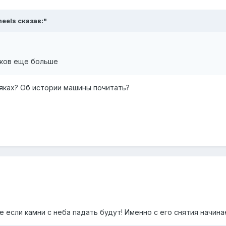
eels
сказав:"
сяков еще больше
яках? Об истории машины почитать?
е если камни с неба падать будут! Именно с его снятия начина