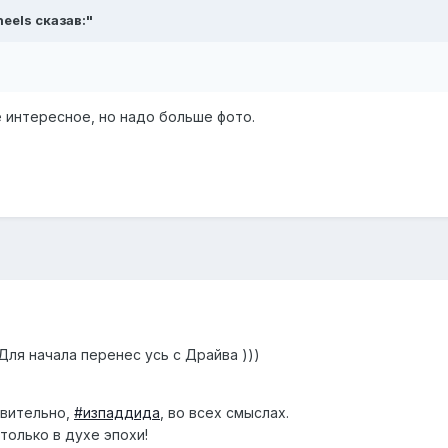
eels
сказав:"
е интересное, но надо больше фото.
Для начала перенес усь с Драйва )))
твительно,
#изпаддида
, во всех смыслах.
только в духе эпохи!