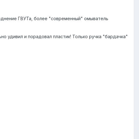
азднение ГВУТа, более "современный" омыватель
ьно удивил и порадовал пластик! Только ручка "бардачка"