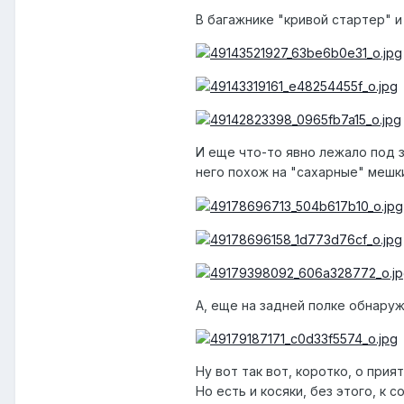
В багажнике "кривой стартер" и
И еще что-то явно лежало под 
него похож на "сахарные" мешки
А, еще на задней полке обнаруж
Ну вот так вот, коротко, о прия
Но есть и косяки, без этого, к с