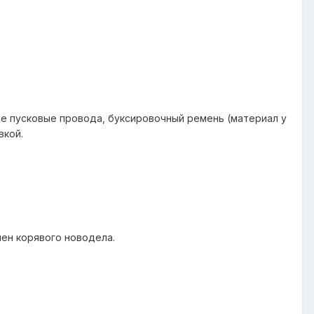
ые пусковые провода, буксировочный ремень (материал у
вкой.
мен корявого новодела.