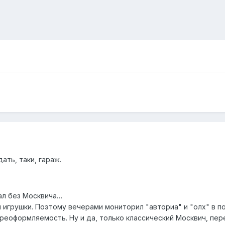
ать, таки, гараж.
ал без Москвича…
й игрушки. Поэтому вечерами мониторил "авториа" и "олх" в 
реоформляемость. Ну и да, только классический Москвич, пе