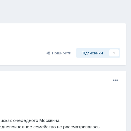
Поширити
Підписники
1
поисках очередного Москвича.
реднеприводное семейство не рассматривалось.