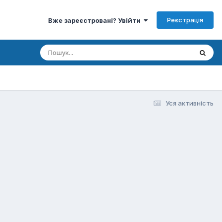
Реєстрація
Вже зареєстровані? Увійти
Уся активність