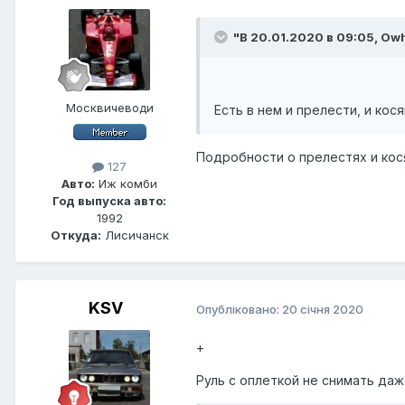
"В 20.01.2020 в 09:05,
Owh
Москвичеводи
Есть в нем и прелести, и ко
Подробности о прелестях и кос
127
Авто:
Иж комби
Год выпуска авто:
1992
Откуда:
Лисичанск
KSV
Опубліковано:
20 січня 2020
+
Руль с оплеткой не снимать даж