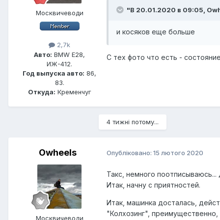
"В 20.01.2020 в 09:05,
Owh
Москвичеводи
и косяков еще больше
2,7k
Авто:
BMW Е28,
С тех фото что есть - состояни
ИЖ-412.
Год выпуска авто:
86,
83.
Откуда:
Кременчуг
4 тижні потому...
Owheels
Опубліковано:
15 лютого 2020
Такс, немного поотписываюсь... 
Итак, начну с приятностей.
Итак, машинка досталась, дейс
"Колхозинг", преимущественно, 
Москвичеводи