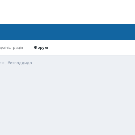
дміністрація
Форум
г.в., #изпаддида