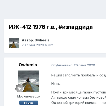
ИЖ-412 1976 г.в., #изпаддида
Автор:
Owheels
20 січня 2020
в
412
Owheels
Опубліковано:
20 січня 2020
Решил заполнить пробелы и созд
Итак...
Почти три месяца гараж пустов
Москвичеводи
А я плохо спал ночами без ново
Основной критерий поиска — пе