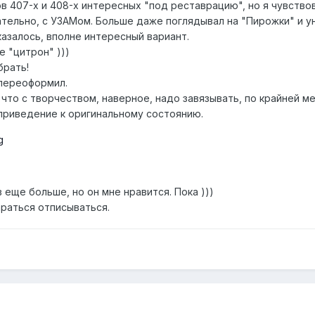
 407-х и 408-х интересных "под реставрацию", но я чувствов
ательно, с УЗАМом. Больше даже поглядывал на "Пирожки" и у
казалось, вполне интересный вариант.
е "цитрон" )))
брать!
 переоформил.
, что с творчеством, наверное, надо завязывать, по крайней ме
приведение к оригинальному состоянию.
в еще больше, но он мне нравится. Пока )))
раться отписываться.