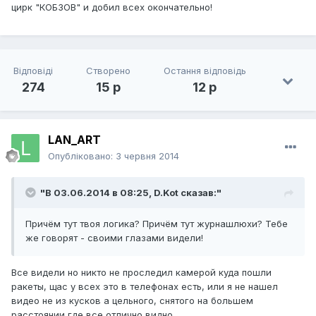
цирк "КОБЗОВ" и добил всех окончательно!
Відповіді
Створено
Остання відповідь
274
15 р
12 р
LAN_ART
Опубліковано:
3 червня 2014
"В 03.06.2014 в 08:25, D.Kot сказав:"
Причём тут твоя логика? Причём тут журнашлюхи? Тебе
же говорят - своими глазами видели!
Все видели но никто не проследил камерой куда пошли
ракеты, щас у всех это в телефонах есть, или я не нашел
видео не из кусков а цельного, снятого на большем
расстоянии где все отлично видно.