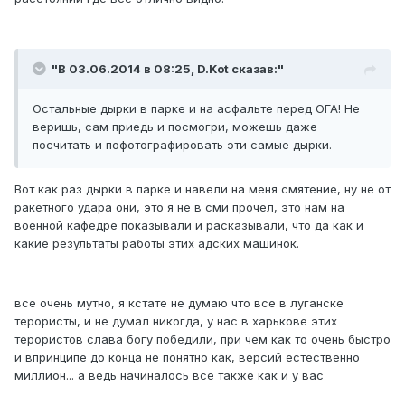
"В 03.06.2014 в 08:25, D.Kot сказав:"
Остальные дырки в парке и на асфальте перед ОГА! Не
веришь, сам приедь и посмогри, можешь даже
посчитать и пофотографировать эти самые дырки.
Вот как раз дырки в парке и навели на меня смятение, ну не от
ракетного удара они, это я не в сми прочел, это нам на
военной кафедре показывали и расказывали, что да как и
какие результаты работы этих адских машинок.
все очень мутно, я кстате не думаю что все в луганске
терористы, и не думал никогда, у нас в харькове этих
терористов слава богу победили, при чем как то очень быстро
и впринципе до конца не понятно как, версий естественно
миллион... а ведь начиналось все также как и у вас