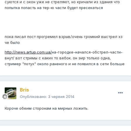
суются и с окон уже не стреляют, но кричали из здания что
попытка попасть на тер-ю части будет пресекаться
пока писал пост прогремел взрыв/очень громкий выстрел хз
че было
http://news.artup.com.ua/
на-городке-начался-обстрел-части-
внут/ вот стримы с каких то вебок. он эир только одна,
стример "потух" около раненого и не появился в сети больше
Bris
Опубліковано:
3 червня 2014
Короче обеим сторонам на мирных ложить.