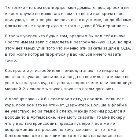
Ты только что сам подтвердил мои домыслы, повторюсь я ни
в коем случае не виню вас в том что почти все кричат про
авиаудар, я не отрицаю напрочь его отсутствие, но долбанные
факты пока не подтверждают этого с даже 80% вероятность.
Я так же уверен что будь я там, врядли я бы вел себя иначе.
Просто имеем залп с самолета и разгромленную ОДА, но при
этом нет явных улик того что именно эти ракеты зашли в ОДА,
в той жопе которая твориться у вас нельзя ничего чазать
точно.
Как пролетает истребитель я видел, и знаю что нихрена не
понятно откуда он появиться а когда он появился то можно не
успеть отследить куда он делся, скорость все таки около двух
маршей(2 х скорость звука), звук его потом догоняет.
А вообще пацаны я бы советовал оттуда свалить, если есть
куда, пока все это не утихнет. Держитесь. Больше в флэйме
не участвую, но за темкой слежу. Между прочим родился я
вообще то в Артемовске, и не могу сказать что мне похеру
что у вас там происходит, правда путлера я все же не
поддерживаю и в россию не хочу, смешно то что теже
белгородцы тоже нас к ним не хотят(у нас на караване на