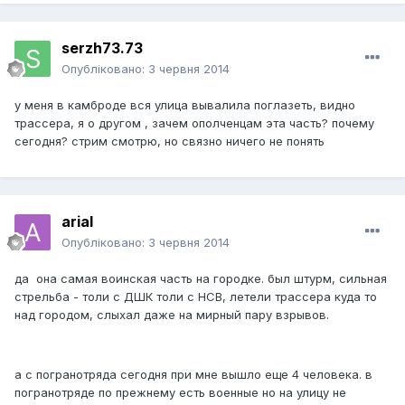
serzh73.73
Опубліковано:
3 червня 2014
у меня в камброде вся улица вывалила поглазеть, видно
трассера, я о другом , зачем ополченцам эта часть? почему
сегодня? стрим смотрю, но связно ничего не понять
arial
Опубліковано:
3 червня 2014
да она самая воинская часть на городке. был штурм, сильная
стрельба - толи с ДШК толи с НСВ, летели трассера куда то
над городом, слыхал даже на мирный пару взрывов.
а с погранотряда сегодня при мне вышло еще 4 человека. в
погранотряде по прежнему есть военные но на улицу не