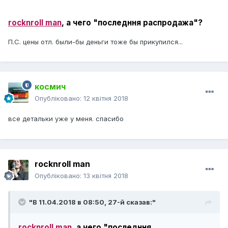
rocknroll man
, а
чего "последння распродажа"?
П.С. цены отл. были-бы деньги тоже бы прикупился...
космич
Опубліковано:
12 квітня 2018
все детальки уже у меня. спасибо
rocknroll man
Опубліковано:
13 квітня 2018
"В 11.04.2018 в 08:50,
27-й
сказав:"
rocknroll man
, а
чего "последння