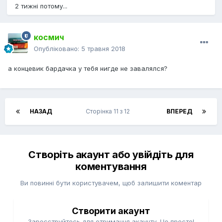
2 тижні потому...
космич
Опубліковано:
5 травня 2018
а концевик бардачка у тебя нигде не завалялся?
НАЗАД
Сторінка 11 з 12
ВПЕРЕД
Створіть акаунт або увійдіть для
коментування
Ви повинні бути користувачем, щоб залишити коментар
Створити акаунт
Зареєструйтесь для отримання акаунту. Це просто!