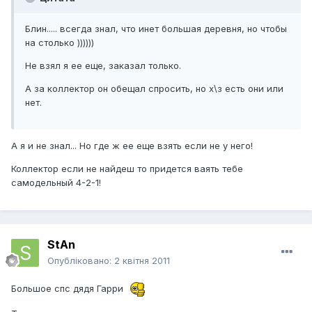
Блин..... всегда знал, что инет большая деревня, но чтобы
на столько ))))))
Не взял я ее еще, заказал только.
А за коллектор он обещал спросить, но х\з есть они или
нет.
А я и не знал... Но где ж ее еще взять если не у него!
Коллектор если не найдеш то придется ваять тебе
самодельный 4-2-1!
StAn
Опубліковано:
2 квітня 2011
Большое спс дядя Гарри