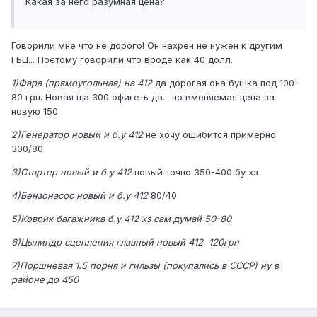
Какая за него разумная цена?
Говорили мне что не дорого! Он нахрен не нужен к другим
ГБЦ... Поєтому говорили что вроде как 40 долл.
1)Фара (прямоугольная) на 412
да дорогая она бушка под 100-
80 грн. Новая ща 300 офигеть да... но вменяемая цена за
новую 150
2)Генератор новый и б.у 412
не хочу ошибится примерно
300/80
3)Стартер новый и б.у 412
новый точно 350-400 бу хз
4)Бензонасос новый и б.у 412
80/40
5)Коврик багажника б.у 412 хз сам думай 50-80
6)Цылиндр сцепления главный новый 412 120грн
7)Поршневая 1.5 порня и гильзы (покупались в СССР) ну в
районе до 450