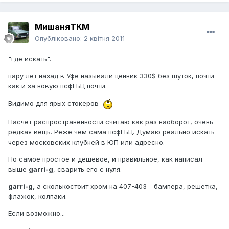
МишаняTKM
Опубліковано:
2 квітня 2011
"где искать".
пару лет назад в Уфе называли ценник 330$ без шуток, почти
как и за новую псфГБЦ почти.
Видимо для ярых стокеров
Насчет распространенности считаю как раз наоборот, очень
редкая вещь. Реже чем сама псфГБЦ. Думаю реально искать
через московских клубней в ЮП или адресно.
Но самое простое и дешевое, и правильное, как написал
выше
garri-g
, сварить его с нуля.
garri-g,
а сколькостоит хром на 407-403 - бампера, решетка,
флажок, колпаки.
Если возможно...