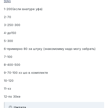
StAn
1-200(если внатуре уфа)
2-70
3-250-300
4-до150
5-300
6-примерно 80 за штуку (знакомомму надо могу забрать)
7-100
8-400-500
9-70-100 хз шо в комплекте
10-120
11-хз
12-по 30ке
Цитата