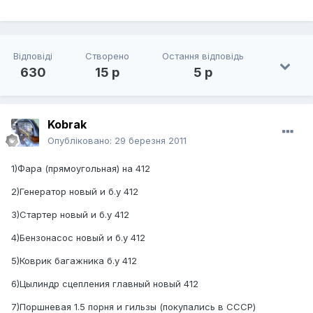
Відповіді
Створено
Остання відповідь
630
15 р
5 р
Kobrak
Опубліковано:
29 березня 2011
1)Фара (прямоугольная) на 412
2)Генератор новый и б.у 412
3)Стартер новый и б.у 412
4)Бензонасос новый и б.у 412
5)Коврик багажника б.у 412
6)Цылиндр сцепления главный новый 412
7)Поршневая 1.5 порня и гильзы (покупались в СССР)