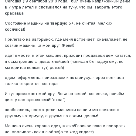
Сегодня (19 сентября 2010 года) был очень напряжённый день!
в 7 утра летел и спотыкался на тучу, что бы забрать этого
красавца!
Состояние машины на твёрдую 5+, не считая мелких
косячков!)
Прилетаю на авторынок, где меня встречает сначала.нет, не
хозяин машины…а мой друг Женя!)
идёт вместе к этой машине, приходит продавец.едем кататся,
я осматриваю с довольнейшей (написал бы подругому, но
матерится нельзя тут) рожей)
едем оформлять…приезжаем к нотариусу…через пол часа
только откроется контора!
И тут приезжает мой друг Вова на своей копеечке, причём
цвет у нас одинаковый!"охра")
пообщались, посмотрели машинки наши и мы поехали к
другому нотариусу, а друзья по своим делам!
Машина очень хорошо едет, мягко!Главное пока в повороты
не вваливать как я люблю)а то жад кидает)