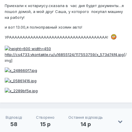
Приехали к нотариусу.сказала в час дня будет документы…я
пошол домой, а мой друг Саша, у которого покупал машину
на работу!
и вот 13.00,я полноправный хозяин авто!
УРААААААААААААААААААААААААААААААААААААА!
http://cs4733.vkontakte.ru/u16855124/117553759/x_573d74f4.jpg
[/
img]
Відповіді
Створено
Остання відповідь
58
15 р
14 р