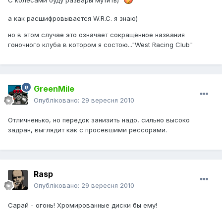
С колёсами буду развары мутить)
а как расшифровывается W.R.C. я знаю)
но в этом случае это означает сокращённое названия
гоночного клуба в котором я состою..."West Racing Club"
GreenMile
Опубліковано:
29 вересня 2010
Отличненько, но передок занизить надо, сильно высоко
задран, выглядит как с просевшими рессорами.
Rasp
Опубліковано:
29 вересня 2010
Сарай - огонь! Хромированные диски бы ему!