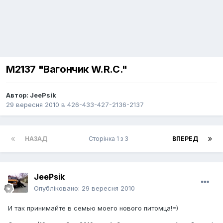
М2137 "Вагончик W.R.C."
Автор:
JeePsik
29 вересня 2010
в
426-433-427-2136-2137
НАЗАД
Сторінка 1 з 3
ВПЕРЕД
JeePsik
Опубліковано:
29 вересня 2010
И так принимайте в семью моего нового питомца!=)