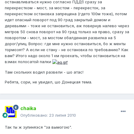
останавливаться нужно согласно ПДД!) сразу за
перекрестком - мост, за мостом - перекресток, за
перекрестком остановка запрещена (гдето 100м тоже), потом
идет опасный поворот под 90 град закрытый домом и
деревьями - тоже не остановиться, аж повернув налево через
метров 50 снова поворот на 90 град только на право, сразу за
поворотом - мост, за мостом обалденная развилка на 5
дорог/улиц. Вопрос: где мне нужно остановиться, бо ж менты
тормозят? А если не стану - не остановка по требованию? Как
вам? Итого надо около 1 км проехать, чтобы остановиться на
взмах полосатой палки
Там скольких водил развели - шо атас!
Ребята, сори, не увидел, шо Донецкая тема.
chaika
Опубліковано:
23 липня 2010
Так ты ж зупиняэся "за вымогою".