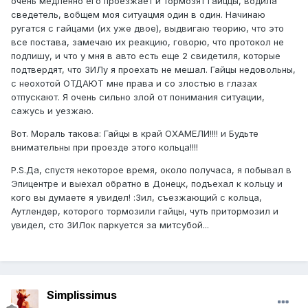
очень медленно его проезжает и тормозят Гайццы, водила
сведетель, вобщем моя ситуацмя один в один. Начинаю
ругатся с гайцами (их уже двое), выдвигаю теорию, что это
все постава, замечаю их реакцию, говорю, что протокол не
подпишу, и что у мня в авто есть еще 2 свидетиля, которые
подтвердят, что ЗИЛу я проехать не мешал. Гайцы недовольны,
с неохотой ОТДАЮТ мне права и со злостью в глазах
отпускают. Я очень сильно злой от понимания ситуации,
сажусь и уезжаю.
Вот. Мораль такова: Гайцы в край ОХАМЕЛИ!!!! и Будьте
внимательны при проезде этого кольца!!!!
P.S.Да, спустя некоторое время, около получаса, я побывал в
Эпицентре и выехал обратно в Донецк, подъехал к кольцу и
кого вы думаете я увидел! :Зил, съезжающий с кольца,
Аутлендер, которого тормозили гайцы, чуть притормозил и
увидел, сто ЗИЛок паркуется за митсубой...
Simplissimus