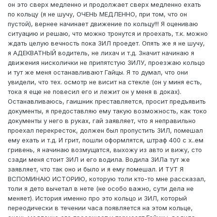
он это сверх медленно и продолжает сверх медленно ехать
по кольцу (я не шучу, ОЧЕНЬ МЕДЛЕННО, при том, что он
пустой), вернее начинает движение по кольцу!!! Я оцениваю
ситуацию и решаю, что можно тронутся и проехать, т.к. можно
ждать целую вечность пока ЗИЛ проедет. Опять же я не шучу,
я АДЕКВАТНЫЙ водитель, не лихач и т.д. Значит начинаю я
движения нисколички не припятстую ЗИЛУ, проезжаю кольцо
и тут же меня останавливают Гайцы. Я то думал, что они
увидели, что тех. осмотр не висит на стекле (он у миня есть,
тока я еще не повесил его и лежит он у меня в доках).
Останавливаюсь, гаишник преставляется, просит предъявить
документы, я предоставляю ему такую возможность, как токо
документы у него в руках, гай заявляет, что я неправильно
проехал перекресток, должен был пропустить ЗИЛ, помешал
ему ехать и т.д. И грит, пошли оформлятся, штраф 400 с х..ем
гривень, я начинаю возмущатся, выхожу из авто и вижу, сто
сзади меня стоит ЗИЛ и его водила. Водила ЗИЛа тут же
заявляет, что так оно и было и я ему помешал. И ТУТ Я
ВСПОМИНАЮ ИСТОРИЮ, которую толи кто-то мне рассказал,
толи я дето вычетал в нете (не особо важно, сути дела не
меняет). История именно про это кольцо и ЗИЛ, который
переодически в течении часа появляется на этом кольце,