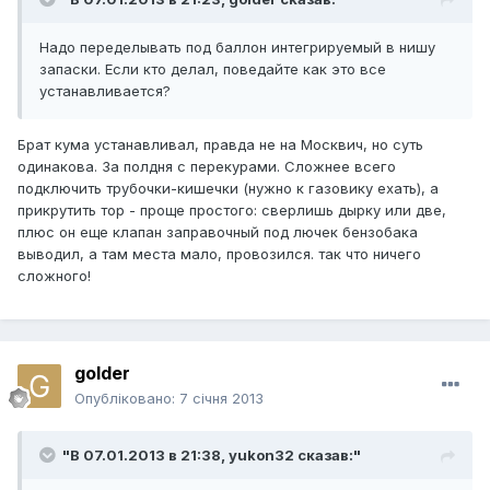
Надо переделывать под баллон интегрируемый в нишу
запаски. Если кто делал, поведайте как это все
устанавливается?
Брат кума устанавливал, правда не на Москвич, но суть
одинакова. За полдня с перекурами. Сложнее всего
подключить трубочки-кишечки (нужно к газовику ехать), а
прикрутить тор - проще простого: сверлишь дырку или две,
плюс он еще клапан заправочный под лючек бензобака
выводил, а там места мало, провозился. так что ничего
сложного!
golder
Опубліковано:
7 січня 2013
"В 07.01.2013 в 21:38, yukon32 сказав:"