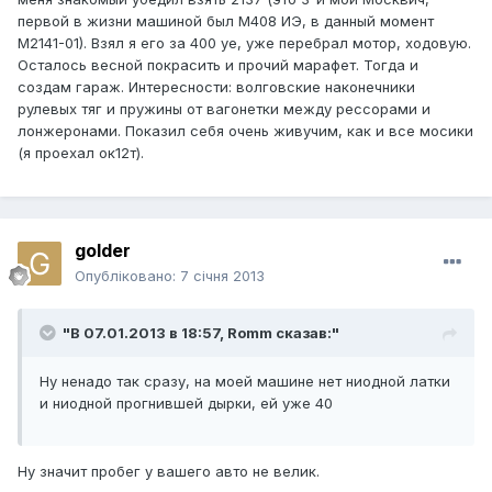
первой в жизни машиной был М408 ИЭ, в данный момент
М2141-01). Взял я его за 400 уе, уже перебрал мотор, ходовую.
Осталось весной покрасить и прочий марафет. Тогда и
создам гараж. Интересности: волговские наконечники
рулевых тяг и пружины от вагонетки между рессорами и
лонжеронами. Показил себя очень живучим, как и все мосики
(я проехал ок12т).
golder
Опубліковано:
7 січня 2013
"В 07.01.2013 в 18:57, Romm сказав:"
Ну ненадо так сразу, на моей машине нет ниодной латки
и ниодной прогнившей дырки, ей уже 40
Ну значит пробег у вашего авто не велик.