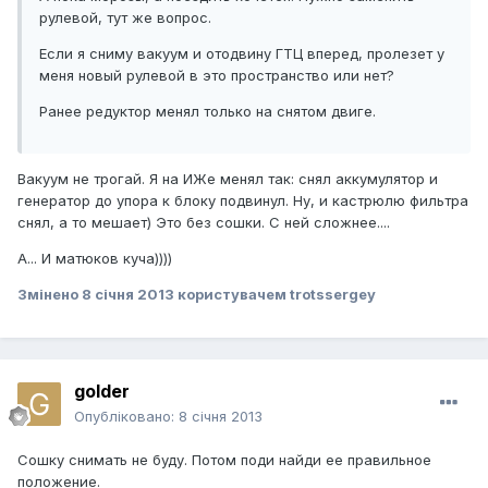
рулевой, тут же вопрос.
Если я сниму вакуум и отодвину ГТЦ вперед, пролезет у
меня новый рулевой в это пространство или нет?
Ранее редуктор менял только на снятом двиге.
Вакуум не трогай. Я на ИЖе менял так: снял аккумулятор и
генератор до упора к блоку подвинул. Ну, и кастрюлю фильтра
снял, а то мешает) Это без сошки. С ней сложнее....
А... И матюков куча))))
Змінено
8 січня 2013
користувачем trotssergey
golder
Опубліковано:
8 січня 2013
Сошку снимать не буду. Потом поди найди ее правильное
положение.