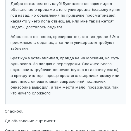
Добро пожаловать в клуб! Буквально сегодня видел
объявление о продаже этого универсала (машину купил
год назад, но объявления по привычке просматриваю).
какая-то у него попа отвисшая, или мне так кажется?
Видать, досталось бедняге...
Абсолютно согласен, презираю тех, кто так делает! Это
приемлемо в седанах, а хетчи и универсалы требуют
таблетки.
Брат кума устанавливал, правда не на Москвич, но суть
одинакова. За полдня с перекурами. Сложнее всего
подключить трубочки-кишечки (нужно к газовику ехать),
а прикрутить тор - проще простого: сверлишь дырку или
две, плюс он еще клапан заправочный под лючек
бензобака выводил, а там места мало, провозился. так
что ничего сложного!
Спасибо!.
Да объявление еще висит.
Корма у него нормальная, разве что может рессоры чуток