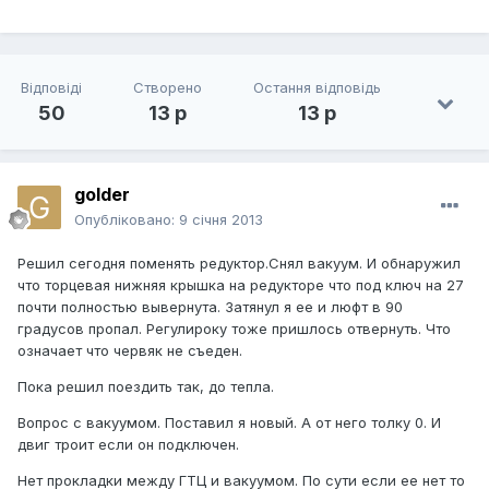
Відповіді
Створено
Остання відповідь
50
13 р
13 р
golder
Опубліковано:
9 січня 2013
Решил сегодня поменять редуктор.Снял вакуум. И обнаружил
что торцевая нижняя крышка на редукторе что под ключ на 27
почти полностью вывернута. Затянул я ее и люфт в 90
градусов пропал. Регулироку тоже пришлось отвернуть. Что
означает что червяк не съеден.
Пока решил поездить так, до тепла.
Вопрос с вакуумом. Поставил я новый. А от него толку 0. И
двиг троит если он подключен.
Нет прокладки между ГТЦ и вакуумом. По сути если ее нет то