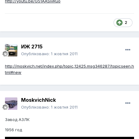
http://youtu.be/G51AASivRuo
2
ИЖ 2715
Опубліковано:
1 жовтня 2011
http://moskvich.net/index.php/topic,12425.msg346287/topicseen.h
tml#new
MoskvichNick
Опубліковано:
1 жовтня 2011
Завод АЗЛК
1956 год