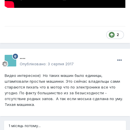
2
....
Опубліковано:
3 серпня 2017
Видео интересное) Но таких машин было единицы,
штамповали простые машинки. Это сейчас владельцы сами
стараются пихать что в мотор что по электронике все что
угодно. По факту большинство из за безысходности -
отсутствие родных запов. А так если моська сделана по уму.
Тихая машинка.
1 місяць потому...