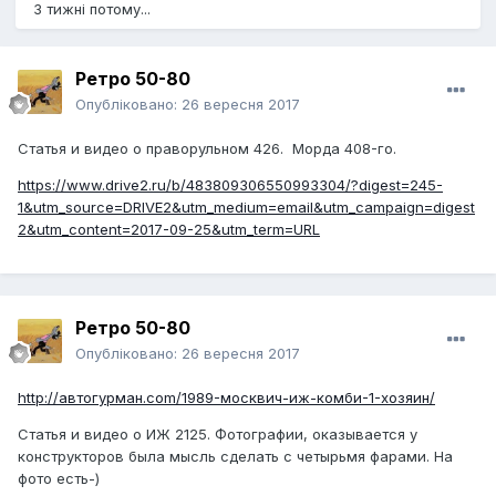
3 тижні потому...
Ретро 50-80
Опубліковано:
26 вересня 2017
Статья и видео о праворульном 426. Морда 408-го.
https://www.drive2.ru/b/483809306550993304/?digest=245-
1&utm_source=DRIVE2&utm_medium=email&utm_campaign=digest
2&utm_content=2017-09-25&utm_term=URL
Ретро 50-80
Опубліковано:
26 вересня 2017
http://автогурман.com/1989-москвич-иж-комби-1-хозяин/
Статья и видео о ИЖ 2125. Фотографии, оказывается у
конструкторов была мысль сделать с четырьмя фарами. На
фото есть-)