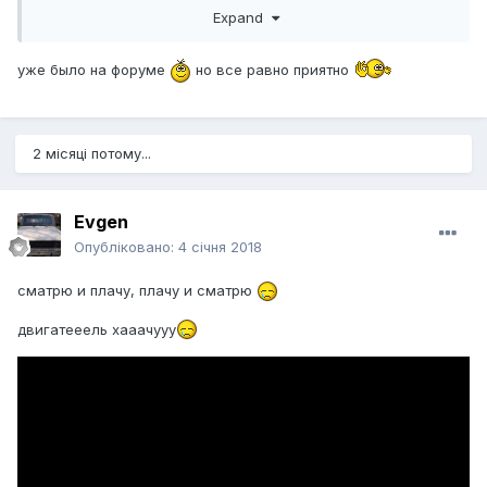
Expand
уже было на форуме
но все равно приятно
2 місяці потому...
если боян, дико извиняюсь
Evgen
Опубліковано:
4 січня 2018
сматрю и плачу, плачу и сматрю
двигатееель хааачууу