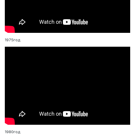
1975год
1980год