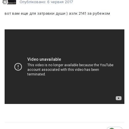
Опубліковано:
6 червня 2017
вот вам еще для затравки души ) азлк 2141 за рубежом