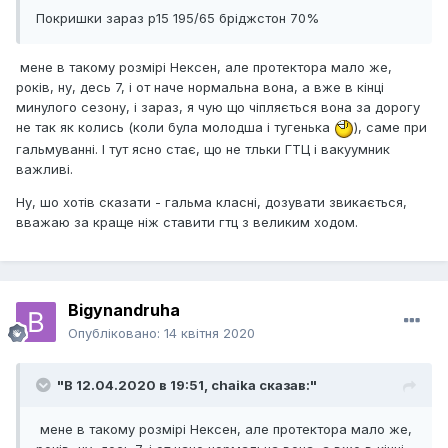
Покришки зараз р15 195/65 бріджстон 70%
мене в такому розмірі Нексен, але протектора мало же,
років, ну, десь 7, і от наче нормальна вона, а вже в кінці
минулого сезону, і зараз, я чую що чіпляється вона за дорогу
не так як колись (коли була молодша і тугенька
), саме при
гальмуванні. І тут ясно стає, що не тльки ГТЦ і вакуумник
важливі.
Ну, шо хотів сказати - гальма класні, дозувати звикається,
вважаю за краще ніж ставити гтц з великим ходом.
Bigynandruha
Опубліковано:
14 квітня 2020
"В 12.04.2020 в 19:51,
chaika
сказав:"
мене в такому розмірі Нексен, але протектора мало же,