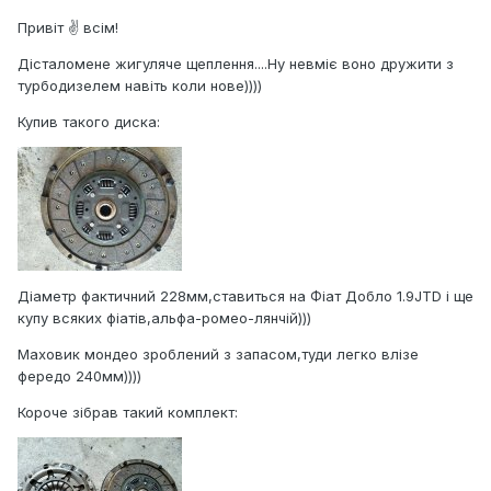
Привіт ✌️ всім!
Дісталомене жигуляче щеплення....Ну невміє воно дружити з
турбодизелем навіть коли нове))))
Купив такого диска:
Діаметр фактичний 228мм,ставиться на Фіат Добло 1.9JTD і ще
купу всяких фіатів,альфа-ромео-лянчій)))
Маховик мондео зроблений з запасом,туди легко влізе
фередо 240мм))))
Короче зібрав такий комплект: