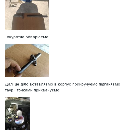
І акуратно обварюємо:
Далі це діло вставляємо в корпус прикручуємо підганяємо
таур і точками прихвачуємо: