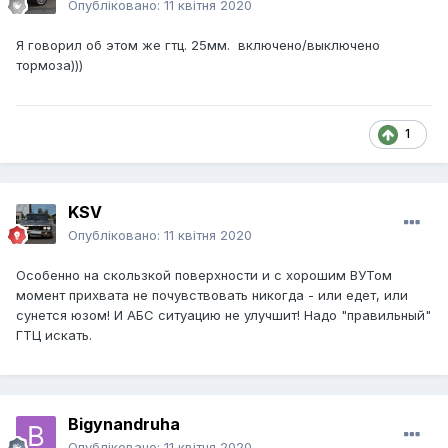
Опубліковано:
11 квітня 2020
Я говорил об этом же гтц. 25мм. включено/выключено
тормоза)))
1
KSV
Опубліковано:
11 квітня 2020
Особенно на скользкой поверхности и с хорошим ВУТом
момент прихвата не почувствовать никогда - или едет, или
сунется юзом! И АБС ситуацию не улучшит! Надо "правильный"
ГТЦ искать.
Bigynandruha
Опубліковано:
11 квітня 2020