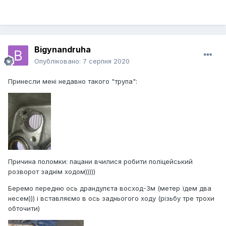
Bigynandruha
Опубліковано:
7 серпня 2020
Принесли мені недавно такого "трупа":
Причина поломки: пацани вчилися робити поліцейський
розворот заднім ходом)))))
Беремо передню ось драндулєта восход-3м (метер їдем два
несем))) і вставляємо в ось задньогого ходу (різьбу тре трохи
обточити)