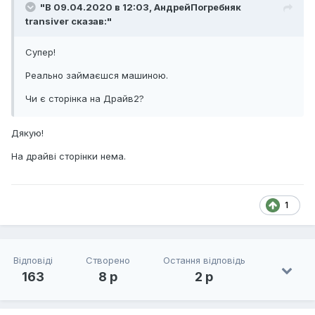
"В 09.04.2020 в 12:03,
АндрейПогребняк
transiver
сказав:"
Супер!
Реально займаєшся машиною.
Чи є сторінка на Драйв2?
Дякую!
На драйві сторінки нема.
1
Відповіді
Створено
Остання відповідь
163
8 р
2 р