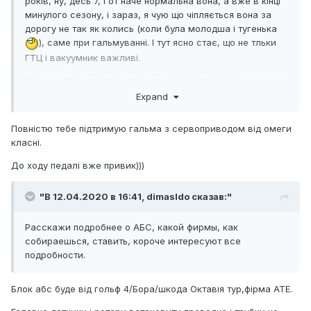
років, ну, десь 7, і от наче нормальна вона, а вже в кінці
минулого сезону, і зараз, я чую що чіпляється вона за
дорогу не так як колись (коли була молодша і тугенька
), саме при гальмуванні. І тут ясно стає, що не тльки
ГТЦ і вакуумник важливі.
Ну, шо хотів сказати - гальма класні, дозувати
звикається, вважаю за краще ніж ставити гтц з великим
Expand
ходом.
Повністю тебе підтримую гальма з сервоприводом від омеги
класні.
До ходу педалі вже привик)))
"В 12.04.2020 в 16:41,
dimasldo
сказав:"
Расскажи подробнее о АБС, какой фирмы, как
собираешься, ставить, короче интересуют все
подробности.
Блок абс буде від гольф 4/Бора/шкода Октавія тур,фірма ATE.