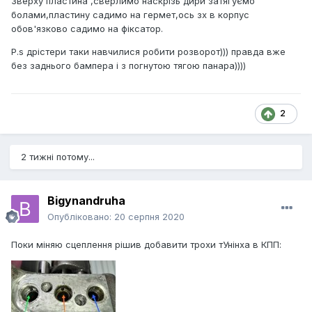
Зверху пластина ,сверлимо наскрізь дири затягуємо
болами,пластину садимо на гермет,ось зх в корпус
обов'язково садимо на фіксатор.
P.s дрістери таки навчилися робити розворот))) правда вже
без заднього бампера і з погнутою тягою панара))))
2
2 тижні потому...
Bigynandruha
Опубліковано:
20 серпня 2020
Поки міняю сцеплення рішив добавити трохи тУнінха в КПП: