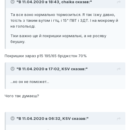
"В 11.04.2020 в 18:43,
chaika
сказав:"
Та все воно нормально тормозиться. Я так їзжу давно,
тоїсть з таким вутом і гтц, і 15" ПВТ і ЗДТ. І на мокрому й
на голольоді.
Тіки важно ще й покришки нормальні, а не росяву
беушну.
Покришки зараз р15 195/65 бріджстон 70%
"В 11.04.2020 в 17:02,
KSV
сказав:"
...но он не поможет...
Чого так думаєш?
"В 11.04.2020 в 06:32,
KSV
сказав:"