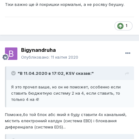
Тіки важно ще й покришки нормальні, а не росяву беушну.
1
Bigynandruha
Опубліковано:
11 квітня 2020
"В 11.04.2020 в 17:02,
KSV
сказав:"
Я это прочел выше, но он не поможет, особенно если
ставить бюджетную систему 2 на 4, если ставить, то
только 4 на 4!
Поможе,бо той блок абс який я буду ставити 4х канальний,
містить електронний калдун (система EBD) і блоквання
диференціала (система EDS)...