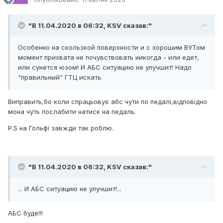
"В 11.04.2020 в 06:32,
KSV
сказав:"
Особенно на скользкой поверхности и с хорошим ВУТом
момент прихвата не почувствовать никогда - или едет,
или сунется юзом! И АБС ситуацию не улучшит! Надо
"правильный" ГТЦ искать.
Виправить,бо коли спрацьовує абс чути по педалі,відповідно
мона чуть послабити натиск на педаль.
P.S на Гольфі завжди так роблю.
"В 11.04.2020 в 06:32,
KSV
сказав:"
... И АБС ситуацию не улучшит!...
АБС буде!!!