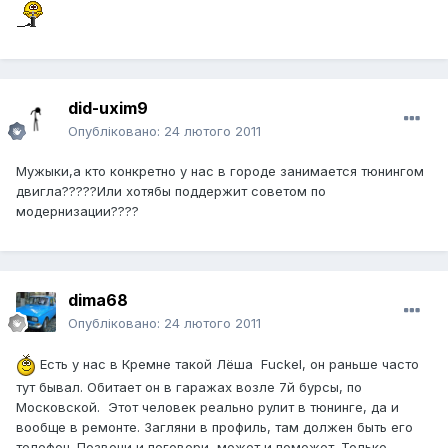
did-uxim9
Опубліковано:
24 лютого 2011
Мужыки,а кто конкретно у нас в городе занимается тюнингом
двигла?????Или хотябы поддержит советом по
модернизации????
dima68
Опубліковано:
24 лютого 2011
Есть у нас в Кремне такой Лёша Fuckel, он раньше часто
тут бывал. Обитает он в гаражах возле 7й бурсы, по
Московской. Этот человек реально рулит в тюнинге, да и
вообще в ремонте. Загляни в профиль, там должен быть его
телефон. Позвони и поговори, может и поможет. Только