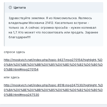
Цитата
Здравствуйте земляки. Я из Комсомольска. Являюсь
владельцем Москвича 21412. Касательно встречи -
только за. А сейчас огромна просьба - нужен коленвал
на 1,7. Кто может что посоветовать или продать. Заранее
благодарен!!!!!
спроси здесь
http://moskvich.net/index.php/topic,9427.msg270154/highlight,%D
0%BA%D0%BE%D0%BB%D0%B5%D0%BD%D0%B2%D0%B0%D
0%BB.html#msg270154
или здесь
http://moskvich.net/index.php/topic,8518.msg247530/highlight,%D
0%BA%D0%BE%D0%BB%D0%B5%D0%BD%D0%B2%D0%B0%D
0%BB.html#msg247530