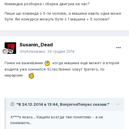
Командна розборка і зборка двигуна на час?
Пише що команда з 5-ти чоловік, а машина навіть одна може
бути. Які конкурси можуть бути з 1 машина + 5 чоловік?
Susanin_Dead
Опубліковано:
24 грудня 2014
Гонки на выживание
когда машина ещё может а второй
водила уже кончился. Естественно зовут третего, по
иерархии
"В 24.12.2014 в 13:44, BonjornoПопуас сказав:"
Х***я якась... Кацапи всєгда такі понятливі - а не
понімають...