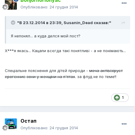
BonjornoПопуас
Опубліковано:
24 грудня 2014
"В 23.12.2014 в 23:39, Susanin_Dead сказав:"
Я непонял... а куда делся мой пост?
Х***я якась... Кацапи всєгда такі понятливі - а не понімають...
Спеціальне пояснення для дітєй природи -
моча актівізіруєт
ерогєнниє зони у женщіни на п'ятах
. за флуд не по теме!!
1
Остап
Опубліковано:
24 грудня 2014