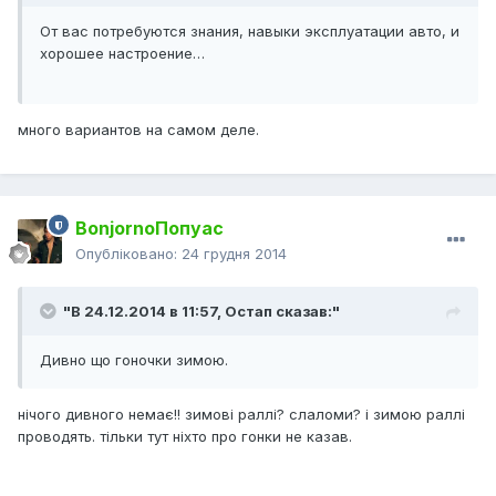
От вас потребуются знания, навыки эксплуатации авто, и
хорошее настроение…
много вариантов на самом деле.
BonjornoПопуас
Опубліковано:
24 грудня 2014
"В 24.12.2014 в 11:57, Остап сказав:"
Дивно що гоночки зимою.
нічого дивного немає!! зимові раллі? слаломи? і зимою раллі
проводять. тільки тут ніхто про гонки не казав.