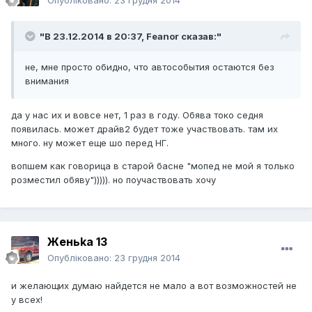
Опубліковано:
23 грудня 2014
"В 23.12.2014 в 20:37, Feanor сказав:"
не, мне просто обидно, что автособытия остаются без
внимания
да у нас их и вовсе нет, 1 раз в году. Обява токо седня
появилась. может драйв2 будет тоже участвовать. там их
много. ну может еще шо перед НГ.
вопшем как говорица в старой басне "мопед не мой я только
розместил обяву"))))). но поучаствовать хочу
Женьka 13
Опубліковано:
23 грудня 2014
и желающих думаю найдется не мало а вот возможностей не
у всех!