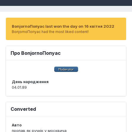
BonjornoПопуас last won the day on 16 квітня 2022
BonjornoПопуас had the most liked content!
Про BonjornoПопуас
День народження
04.01.89
Converted
Авто
пропав як ручнік у москвича