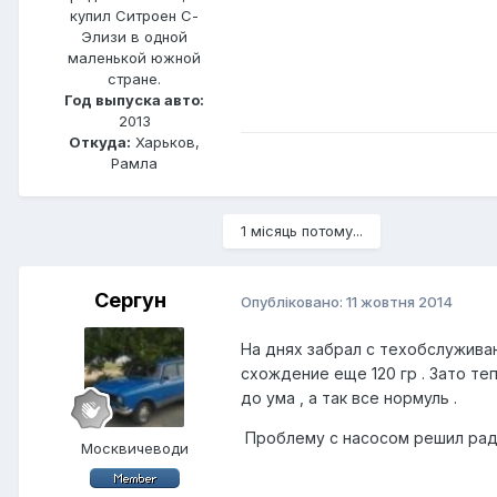
купил Ситроен С-
Элизи в одной
маленькой южной
стране.
Год выпуска авто:
2013
Откуда:
Харьков,
Рамла
1 місяць потому...
Сергун
Опубліковано:
11 жовтня 2014
На днях забрал с техобслуживания
схождение еще 120 гр . Зато те
до ума , а так все нормуль .
Проблему с насосом решил ради
Москвичеводи