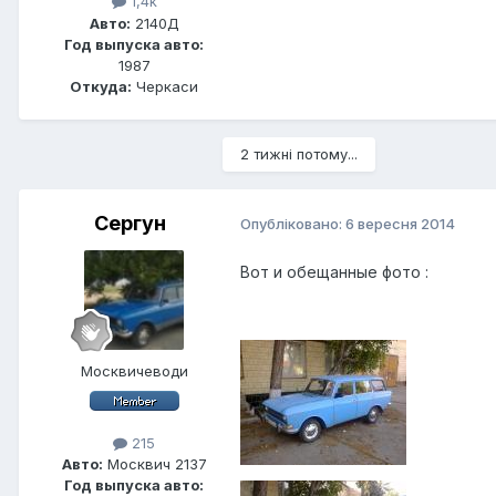
1,4k
Авто:
2140Д
Год выпуска авто:
1987
Откуда:
Черкаси
2 тижні потому...
Сергун
Опубліковано:
6 вересня 2014
Вот и обещанные фото :
Москвичеводи
215
Авто:
Москвич 2137
Год выпуска авто: