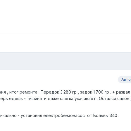
Авто
 , итог ремонта : Передок 3.280 гр , задок 1.700 гр . + развал 
перь едешь - тишина и даже слегка укачивает . Остался салон
кально - установил електробензонасос от Вольвы 340 .