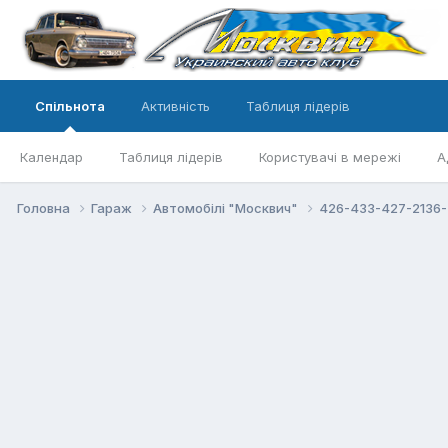
Спільнота
Активність
Таблиця лідерів
Календар
Таблиця лідерів
Користувачі в мережі
А
Головна
Гараж
Автомобілі "Москвич"
426-433-427-2136