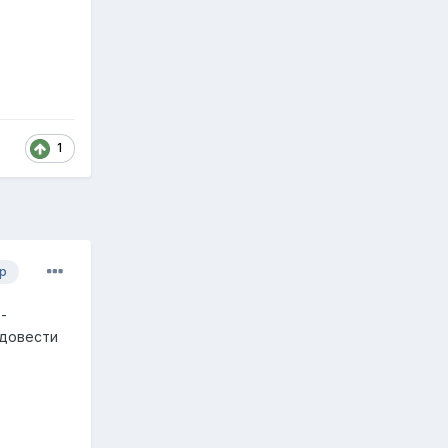
1
р
-
 довести