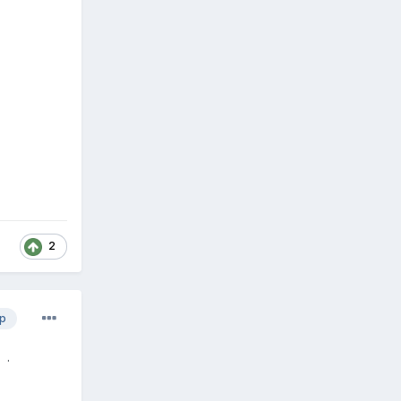
2
р
 .