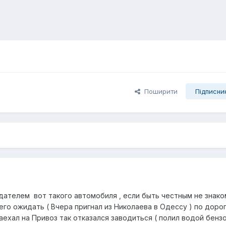
Поширити
Підписни
дателем вот такого автомобиля , если быть честным не знако
его ожидать ( Вчера пригнал из Николаева в Одессу ) по доро
заехал на Привоз так отказался заводиться ( полил водой бенз