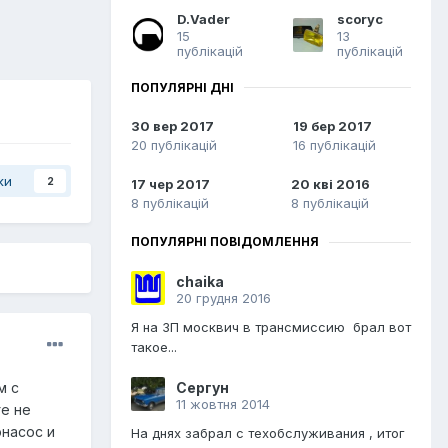
D.Vader
scoryc
15
13
публікацій
публікацій
ПОПУЛЯРНІ ДНІ
30 вер 2017
19 бер 2017
20 публікацій
16 публікацій
ки
2
17 чер 2017
20 кві 2016
8 публікацій
8 публікацій
ПОПУЛЯРНІ ПОВІДОМЛЕННЯ
chaika
20 грудня 2016
Я на ЗП москвич в трансмиссию брал вот
такое...
Сергун
м с
11 жовтня 2014
ге не
онасос и
На днях забрал с техобслуживания , итог