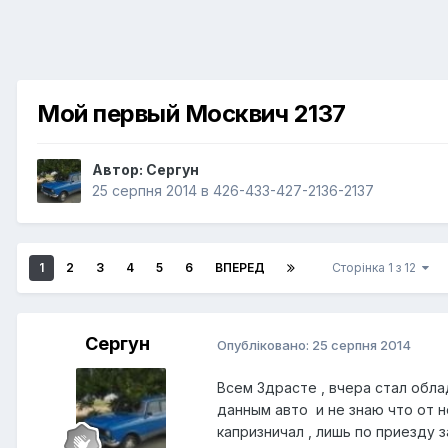
Мой первый Москвич 2137
Автор:
Сергун
25 серпня 2014
в
426-433-427-2136-2137
1
2
3
4
5
6
ВПЕРЕД
Сторінка 1 з 12
Сергун
Опубліковано:
25 серпня 2014
Всем Здрасте , вчера стал обла
данным авто и не знаю что от н
капризничал , лишь по приезду 