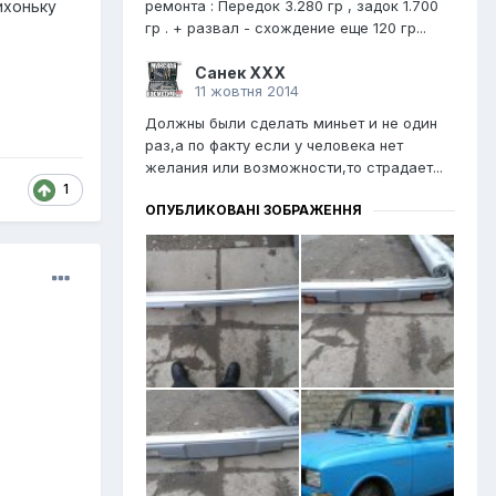
ремонта : Передок 3.280 гр , задок 1.700
ихоньку
гр . + развал - схождение еще 120 гр...
Санек ХХХ
11 жовтня 2014
Должны были сделать миньет и не один
раз,а по факту если у человека нет
желания или возможности,то страдает...
1
ОПУБЛИКОВАНІ ЗОБРАЖЕННЯ