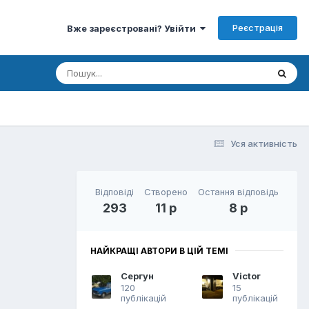
Реєстрація
Вже зареєстровані? Увійти
Уся активність
Відповіді
Створено
Остання відповідь
293
11 р
8 р
НАЙКРАЩІ АВТОРИ В ЦІЙ ТЕМІ
Сергун
Victor
120
15
публікацій
публікацій