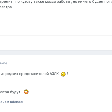
 гремит , по кузову также масса работы , но ни чего будем пот
завтра .
ено)
го из редких представителей АЗЛК
?
завтра будут
.
ачем michael