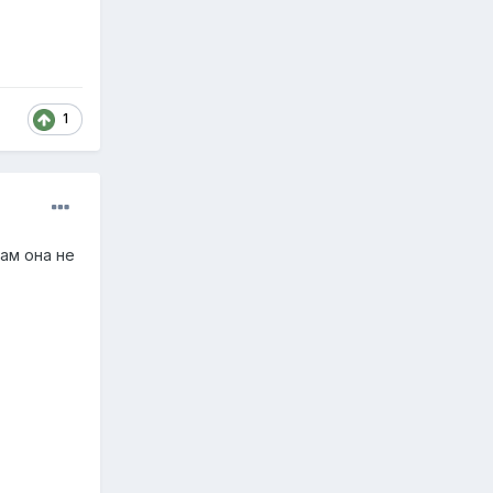
1
ам она не