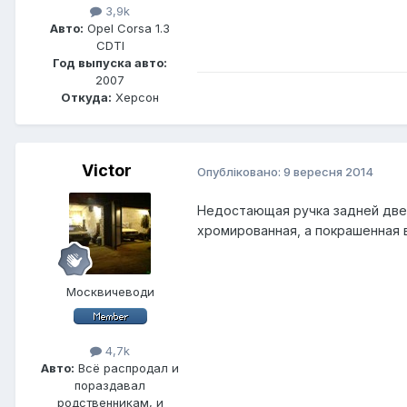
3,9k
Авто:
Opel Corsa 1.3
CDTI
Год выпуска авто:
2007
Откуда:
Херсон
Victor
Опубліковано:
9 вересня 2014
Недостающая ручка задней двер
хромированная, а покрашенная 
Москвичеводи
4,7k
Авто:
Всё распродал и
пораздавал
родственникам, и