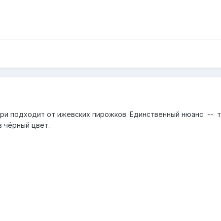
и подходит от ижевских пирожков. Единственный нюанс -- т
в чёрный цвет.