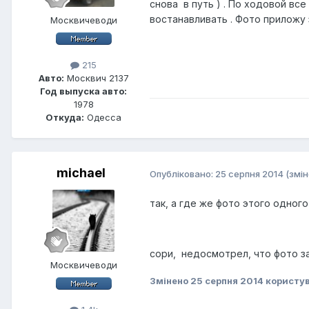
снова в путь ) . По ходовой все
востанавливать . Фото приложу 
Москвичеводи
215
Авто:
Москвич 2137
Год выпуска авто:
1978
Откуда:
Одесса
michael
Опубліковано:
25 серпня 2014
(змін
так, а где же фото этого одно
сори, недосмотрел, что фото 
Москвичеводи
Змінено
25 серпня 2014
користув