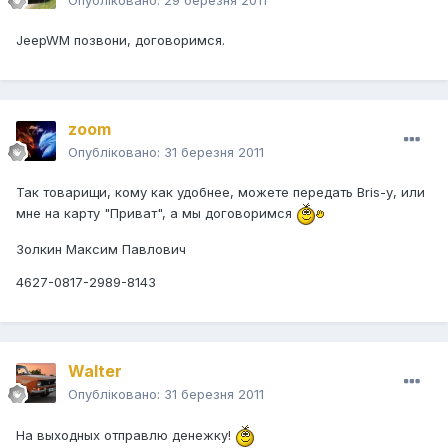
Опубліковано:
29 березня 2011
JeepWM позвони, договоримся.
zoom
Опубліковано:
31 березня 2011
Так товарищи, кому как удобнее, можете передать Bris-у, или
мне на карту "Приват", а мы договоримся
Золкин Максим Павлович
4627-0817-2989-8143
Walter
Опубліковано:
31 березня 2011
На выходных отправлю денежку!