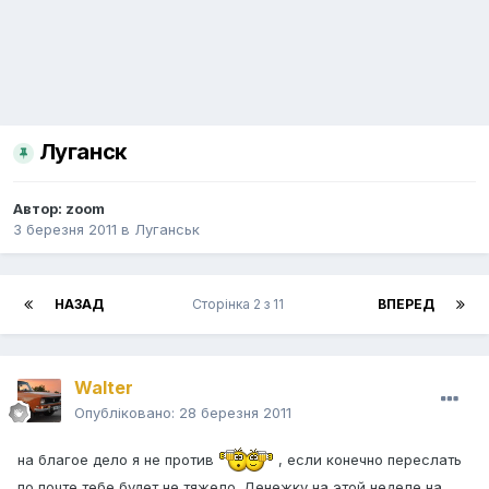
Луганск
Автор:
zoom
3 березня 2011
в
Луганськ
НАЗАД
Сторінка 2 з 11
ВПЕРЕД
Walter
Опубліковано:
28 березня 2011
на благое дело я не против
, если конечно переслать
по почте тебе будет не тяжело. Денежку на этой неделе на