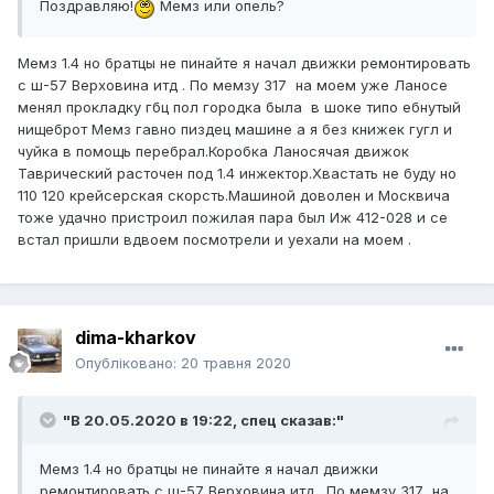
Поздравляю!
Мемз или опель?
Мемз 1.4 но братцы не пинайте я начал движки ремонтировать
с ш-57 Верховина итд . По мемзу 317 на моем уже Ланосе
менял прокладку гбц пол городка была в шоке типо ебнутый
нищеброт Мемз гавно пиздец машине а я без книжек гугл и
чуйка в помощь перебрал.Коробка Ланосячая движок
Таврический расточен под 1.4 инжектор.Хвастать не буду но
110 120 крейсерская скорсть.Машиной доволен и Москвича
тоже удачно пристроил пожилая пара был Иж 412-028 и се
встал пришли вдвоем посмотрели и уехали на моем .
dima-kharkov
Опубліковано:
20 травня 2020
"В 20.05.2020 в 19:22,
спец
сказав:"
Мемз 1.4 но братцы не пинайте я начал движки
ремонтировать с ш-57 Верховина итд . По мемзу 317 на