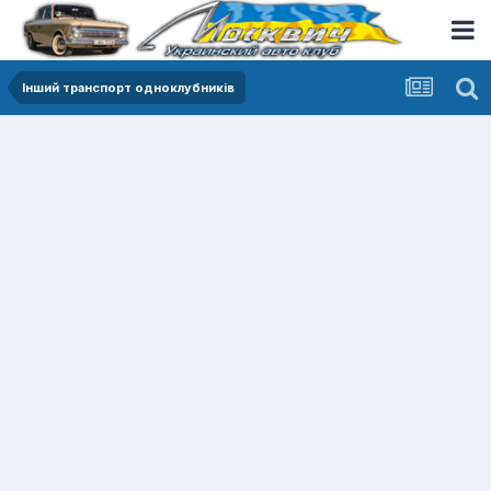
Інший транспорт одноклубників