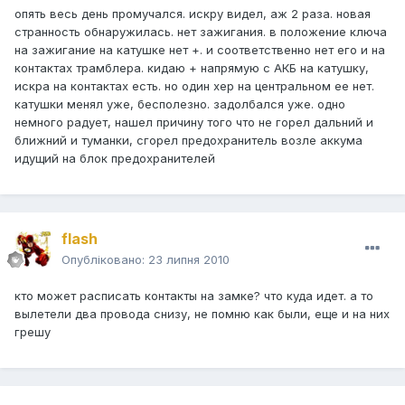
опять весь день промучался. искру видел, аж 2 раза. новая
странность обнаружилась. нет зажигания. в положение ключа
на зажигание на катушке нет +. и соответственно нет его и на
контактах трамблера. кидаю + напрямую с АКБ на катушку,
искра на контактах есть. но один хер на центральном ее нет.
катушки менял уже, бесполезно. задолбался уже. одно
немного радует, нашел причину того что не горел дальний и
ближний и туманки, сгорел предохранитель возле аккума
идущий на блок предохранителей
flash
Опубліковано:
23 липня 2010
кто может расписать контакты на замке? что куда идет. а то
вылетели два провода снизу, не помню как были, еще и на них
грешу