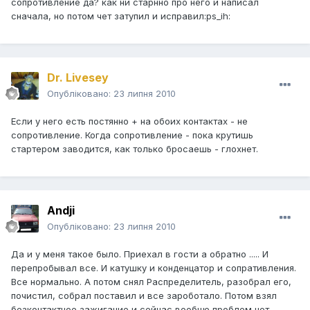
сопротивление да? как ни старнно про него и написал
сначала, но потом чет затупил и исправил:ps_ih:
Dr. Livesey
Опубліковано:
23 липня 2010
Если у него есть постянно + на обоих контактах - не
сопротивление. Когда сопротивление - пока крутишь
стартером заводится, как только бросаешь - глохнет.
Andji
Опубліковано:
23 липня 2010
Да и у меня такое было. Приехал в гости а обратно ..... И
перепробывал все. И катушку и конденцатор и сопративления.
Все нормально. А потом снял Распределитель, разобрал его,
почистил, собрал поставил и все зароботало. Потом взял
безконтактное зажигание и сейчас вообще проблем нет.