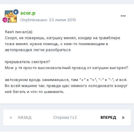
scor.p
Опубліковано:
23 липня 2010
flash писал(а):
Скорп, не поверишь, катушку менял, кондер на трамблере
тоже менял. нужна помощь, с кем-то понимающим в
автопроводке легче разобраться
прерыватель смотрел?
Мож у тя просто высоковольтный провод от катушки выгорел?
автозвуком вродь занимаешься, там "+" к "+", "-" к "-", и всё.
Во всей машине так. правда щас немного холодновато вокруг
неё бегать и что-то шаманить.
НАЗАД
Сторінка 1 з 2
ВПЕРЕД