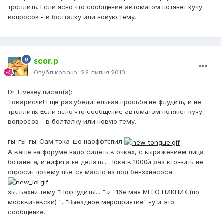
троллить. Если ясно что сообщение автоматом потянет кучу
вопросов - в болталку или новую тему.
scor.p
Опубліковано:
23 липня 2010
Dr. Livesey писал(а):
Товарисчи! Еще раз убедительная просьба не флудить, и не
троллить. Если ясно что сообщение автоматом потянет кучу
вопросов - в болталку или новую тему.
гы-гы-гы. Сам тока-шо наоффтопил
А ваще на форуме надо сидеть в очках, с выражением лица
ботанега, и нифига не делать... Пока в 1000й раз кто-нить не
спросит почему льётся масло из под бензонасоса
зы. Бахни тему "Пофлудить!... " и "16е мая МЕГО ПИКНИК (по
москвичевски) ", "Выездное мероприятие" ну и это
сообщение.