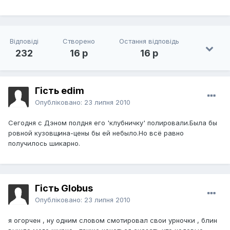
Відповіді
Створено
Остання відповідь
232
16 р
16 р
Гість edim
Опубліковано:
23 липня 2010
Сегодня с Дэном полдня его 'клубничку' полировали.Была бы
ровной кузовщина-цены бы ей небыло.Но всё равно
получилось шикарно.
Гість Globus
Опубліковано:
23 липня 2010
я огорчен , ну одним словом смотировал свои урночки , блин