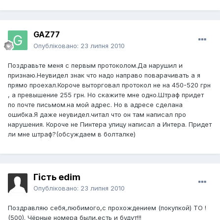
GAZ77
Опубліковано:
23 липня 2010
Поздравьте меня с первым протоколом.Да нарушил и
признаю.Неувидел знак что надо направо поварачивать а я
прямо проехал.Короче выторговал протокол не на 450-520 грн
, а превышение 255 грн. Но скажите мне одно.Штраф придет
по почте письмом.на мой адрес. Но в адресе сделана
ошибка.Я даже неувидел.читал что он там написал про
нарушения. Короче не Пинтера улицу написал а Интера. Придет
ли мне штраф?(обсуждаем в болталке)
Гість edim
Опубліковано:
23 липня 2010
Поздравляю себя,любимого,с прохождением (покупкой) ТО !
(500). Чёрные номера были,есть и будут!!!