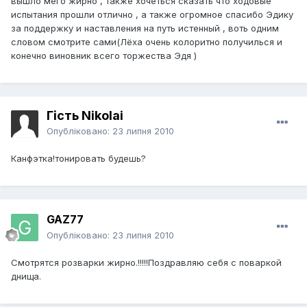
вышло мего жирно , также хочеться сказать что ходовые
испытания прошли отлично , а также огромное спасибо Эдику
за поддержку и наставления на путь истенный , воть одним
словом смотрите сами(Лёха очень колоритно получилься и
конечно виновник всего торжества Эдя )
Гість Nikolai
Опубліковано:
23 липня 2010
Канфэтка!тонировать будешь?
GAZ77
Опубліковано:
23 липня 2010
Смотрятся розварки жирно.!!!!!Поздравляю себя с поваркой
днища.