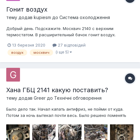
Гонит воздух
тему додав
kupiesm
до
Система охолодження
Добрый день. Подскажите. Москвич 2140 с верхним
термостатом. В расширительный бачок гонит воздух.
Сначала грешил на ГБО, но и на бензине тоже гонит. Заменил
13 березня 2020
27 відповідей
прокладку, всеравно гонит, выяснил потом что просажены
(і ще 5)
воздух
москвич
гильзы, вывел гильзы в + от блока, заменил новую
прогладку ГБЦ, поездиля опять гонит воз...
Хана ГБЦ 2141 какую поставить?
тему додав
Greer
до
Технічні обговорення
Было дело так. Начал капать антифриз, не пойми от куда.
Потом за ночь вытекал почти весь. Было решено поменять
всю систему охлаждения. Купил новый радиатор патрубки и
тд. все это поставили. Но увы начало выдавливать антифриз
с расширительного бачка. На СТО сказали или пробита