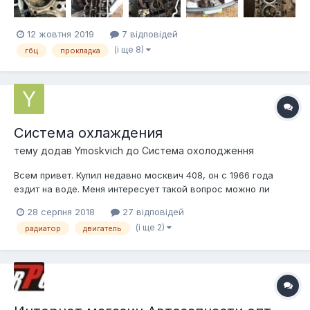
прокладка или треснул...
12 жовтня 2019
7 відповідей
(і ще 8)
гбц
прокладка
Система охлаждения
тему додав
Ymoskvich
до
Система охолодження
Всем привет. Купил недавно москвич 408, он с 1966 года
ездит на воде. Меня интересует такой вопрос можно ли
будет залить тосол? Не повредит он радиатору и двигателю,
28 серпня 2018
27 відповідей
после оставленной накипи? Если можно то какой?
(і ще 2)
радиатор
двигатель