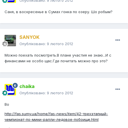
Опубліковано:
9 лютого 2012
Саня, в воскресенье в Сумах гонка по озеру. Шо робым?
SANYOK
Опубліковано:
9 лютого 2012
Можно поехать посмотреть.В плане участия не знаю...И с
финансами не особо щас.Где почитать можно про это?
chaika
Опубліковано:
9 лютого 2012
Во
http://fas.sumy.ua/home/fas-news/item/42-трехэтапный-
чемпионат-по-мини-ралли-ледовое-побоище.html