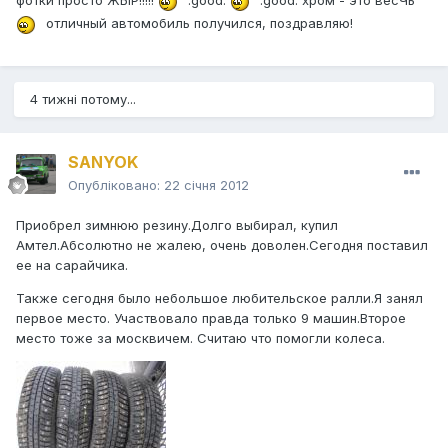
фотки просто ЖЫР!!!!!
:good:
:good: хром - это весЧь
отличный автомобиль получился, поздравляю!
4 тижні потому...
SANYOK
Опубліковано:
22 січня 2012
Приобрел зимнюю резину.Долго выбирал, купил
Амтел.Абсолютно не жалею, очень доволен.Сегодня поставил
ее на сарайчика.
Также сегодня было небольшое любительское ралли.Я занял
первое место. Участвовало правда только 9 машин.Второе
место тоже за москвичем. Считаю что помогли колеса.