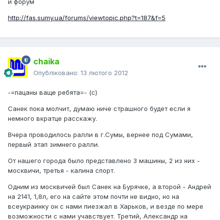
и форум
http://fas.sumy.ua/forums/viewtopic.php?t=187&f=5
chaika
Опубліковано:
13 лютого 2012
-=пацаны ваще ребята=- (с)
Санек пока молчит, думаю ниче страшного будет если я
немного вкратце расскажу.
Вчера проводилось ралли в г.Сумы, вернее под Сумами,
первый этап зимнего ралли.
От нашего города было представлено 3 машины, 2 из них -
москвичи, третья - калина спорт.
Одним из москвичей был Санек на Бурячке, а второй - Андрей
на 2141, 1,8л, его на сайте этом почти не видно, но на
всеукраинку он с нами пиезжал в Харьков, и везде по мере
возможности с нами учавствует. Третий, Александр на