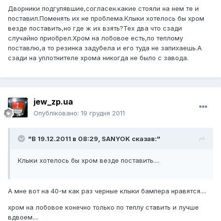
Дворники подгулявшие,согласен.какие стояли на нем те и
поставил.Поменять их не проблема.Клыки хотелось бы хром
везде поставить,но где ж их взять?Тех два что сзади
случайно приобрел.Хром на лобовое есть,по теплому
поставлю,а то резинка задубела и его туда не запихаешь.А
сзади на уплотнителе хрома никогда не было с завода.
jew_zp.ua
Опубліковано:
19 грудня 2011
"В 19.12.2011 в 08:29, SANYOK сказав:"
Клыки хотелось бы хром везде поставить....
А мне вот на 40-м как раз черные клыки бампера нравятся....
хром на лобовое конечно только по теплу ставить и лучше
вдвоем....