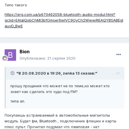
Типо такого
https://erg.com.ua/p670462058-bluetooth-audio-modul.html?
gclid=EAIaIQobChMI3bfOmser6wIVC9OyCh2WwwjREAQYBSABEgI
auvD_BwE
Bion
Опубліковано:
21 серпня 2020
"В 20.08.2020 в 19:26,
zenka 13
сказав:"
прошу прощения что может не по теме,но может кто
знает как сделать это чудо под FM?
типа ап.
Покупаешь встраиваемый в автомобильные магнитолы
модуль. Будет фм,
Bluetooth
, подключение флешки и карты
плюс пульт. Прочитал подумал что ламповая - нет