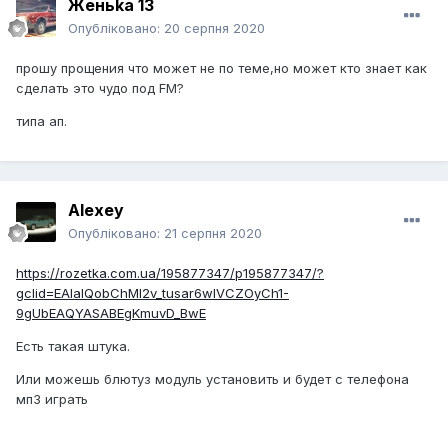
Женьka 13
Опубліковано:
20 серпня 2020
прошу прощения что может не по теме,но может кто знает как
сделать это чудо под FM?
типа ап.
Alexey
Опубліковано:
21 серпня 2020
https://rozetka.com.ua/195877347/p195877347/?
gclid=EAIaIQobChMI2v_tusar6wIVCZOyCh1-
9gUbEAQYASABEgKmuvD_BwE
Есть такая штука.
Или можешь блютуз модуль установить и будет с телефона
мп3 играть