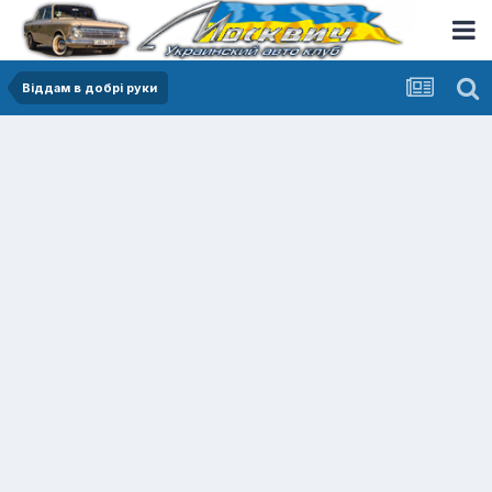
Віддам в добрі руки