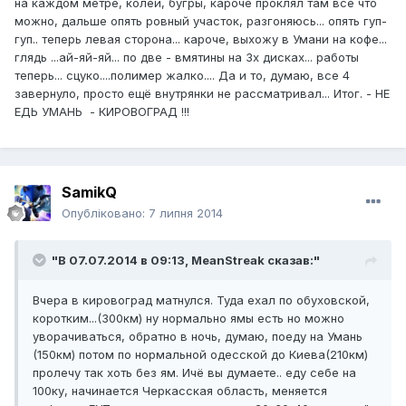
на каждом метре, колеи, бугры, кароче проклял там всё что
можно, дальше опять ровный участок, разгоняюсь... опять гуп-
гуп.. теперь левая сторона... кароче, выхожу в Умани на кофе...
глядь ...ай-яй-яй... по две - вмятины на 3х дисках... работы
теперь... сцуко....полимер жалко.... Да и то, думаю, все 4
завернуло, просто ещё внутрянки не рассматривал... Итог. - НЕ
ЕДЬ УМАНЬ - КИРОВОГРАД !!!
SamikQ
Опубліковано:
7 липня 2014
"В 07.07.2014 в 09:13, MeanStreak сказав:"
Вчера в кировоград матнулся. Туда ехал по обуховской,
коротким...(300км) ну нормально ямы есть но можно
уворачиваться, обратно в ночь, думаю, поеду на Умань
(150км) потом по нормальной одесской до Киева(210км)
пролечу так хоть без ям. Ичё вы думаете.. еду себе на
100ку, начинается Черкасская область, меняется