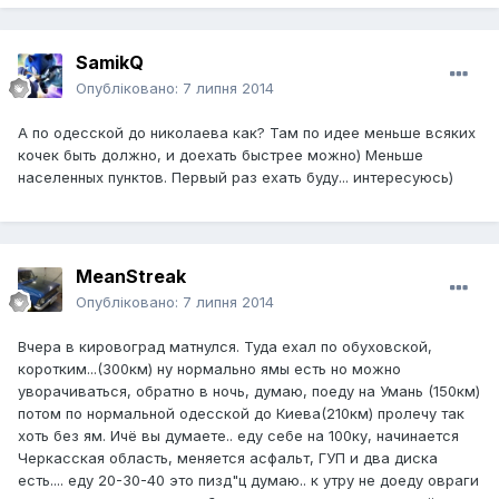
SamikQ
Опубліковано:
7 липня 2014
А по одесской до николаева как? Там по идее меньше всяких
кочек быть должно, и доехать быстрее можно) Меньше
населенных пунктов. Первый раз ехать буду... интересуюсь)
MeanStreak
Опубліковано:
7 липня 2014
Вчера в кировоград матнулся. Туда ехал по обуховской,
коротким...(300км) ну нормально ямы есть но можно
уворачиваться, обратно в ночь, думаю, поеду на Умань (150км)
потом по нормальной одесской до Киева(210км) пролечу так
хоть без ям. Ичё вы думаете.. еду себе на 100ку, начинается
Черкасская область, меняется асфальт, ГУП и два диска
есть.... еду 20-30-40 это пизд"ц думаю.. к утру не доеду овраги