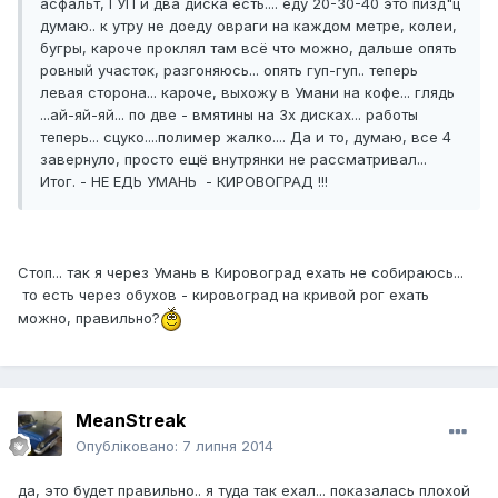
асфальт, ГУП и два диска есть.... еду 20-30-40 это пизд"ц
думаю.. к утру не доеду овраги на каждом метре, колеи,
бугры, кароче проклял там всё что можно, дальше опять
ровный участок, разгоняюсь... опять гуп-гуп.. теперь
левая сторона... кароче, выхожу в Умани на кофе... глядь
...ай-яй-яй... по две - вмятины на 3х дисках... работы
теперь... сцуко....полимер жалко.... Да и то, думаю, все 4
завернуло, просто ещё внутрянки не рассматривал...
Итог. - НЕ ЕДЬ УМАНЬ - КИРОВОГРАД !!!
Стоп... так я через Умань в Кировоград ехать не собираюсь...
то есть через обухов - кировоград на кривой рог ехать
можно, правильно?
MeanStreak
Опубліковано:
7 липня 2014
да, это будет правильно.. я туда так ехал... показалась плохой