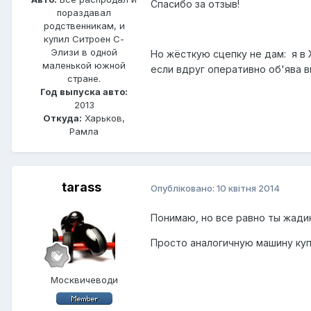
Спасибо за отзыв!
пораздавал
родственникам, и
купил Ситроен С-
Элизи в одной
Но жёсткую сцепку не дам: я в 
маленькой южной
если вдруг оперативно об'ява 
стране.
Год выпуска авто:
2013
Откуда:
Харьков,
Рамла
tarass
Опубліковано:
10 квітня 2014
Понимаю, но все равно ты жади
Просто аналогичную машину куп
Москвичеводи