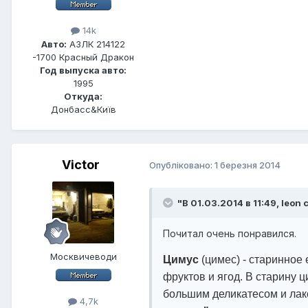
14k
Авто:
АЗЛК 214122
-1700 Красный Дракон
Год выпуска авто:
1995
Откуда:
Донбасс&Київ
Victor
Опубліковано:
1 березня 2014
"В 01.03.2014 в 11:49, leon 
Почитал очень понравился.
Москвичеводи
Цимус
(цимес) - старинное
фруктов и ягод. В старину 
большим деликатесом и лак
4,7k