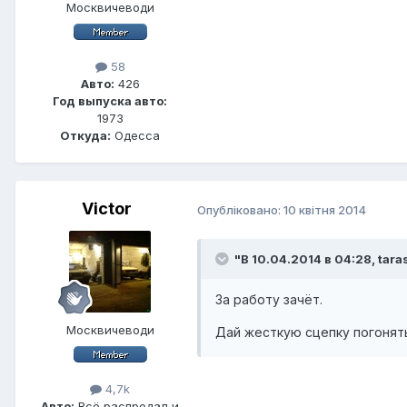
Москвичеводи
58
Авто:
426
Год выпуска авто:
1973
Откуда:
Одесса
Victor
Опубліковано:
10 квітня 2014
"В 10.04.2014 в 04:28, tara
За работу зачёт.
Москвичеводи
Дай жесткую сцепку погонят
4,7k
Авто:
Всё распродал и