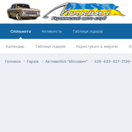
Спільнота
Активність
Таблиця лідерів
Календар
Таблиця лідерів
Користувачі в мережі
А
Головна
Гараж
Автомобілі "Москвич"
426-433-427-2136