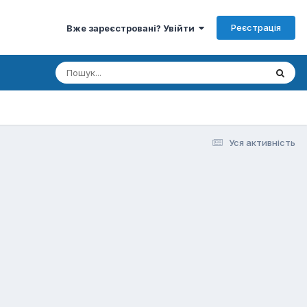
Реєстрація
Вже зареєстровані? Увійти
Уся активність