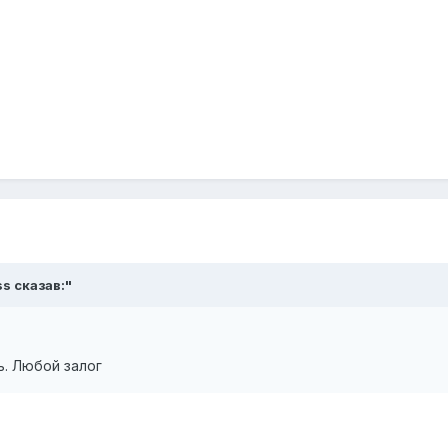
ss сказав:"
ь. Любой залог