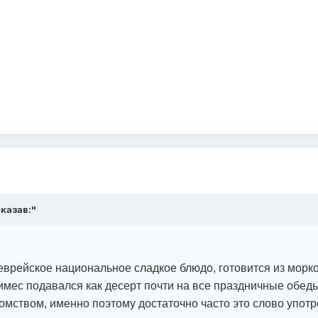
сказав:"
 еврейское национальное сладкое блюдо, готовится из мор
цимес подавался как десерт почти на все праздничные обед
омством, именно поэтому достаточно часто это слово упот