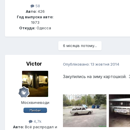
58
Авто:
426
Год выпуска авто:
1973
Откуда:
Одесса
6 місяців потому...
Victor
Опубліковано:
13 жовтня 2014
Закупились на зиму картошкой. 
Москвичеводи
4,7k
Авто:
Всё распродал и