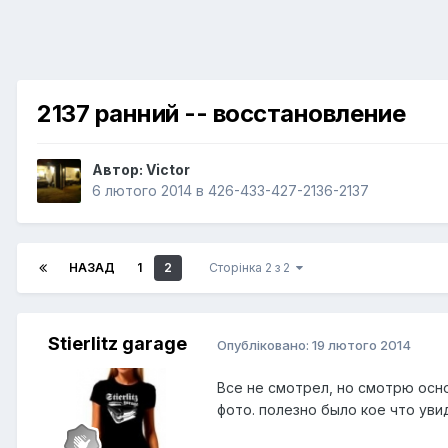
2137 ранний -- восстановление
Автор:
Victor
6 лютого 2014
в
426-433-427-2136-2137
НАЗАД
1
2
Сторінка 2 з 2
Stierlitz garage
Опубліковано:
19 лютого 2014
Все не смотрел, но смотрю осно
фото. полезно было кое что уви