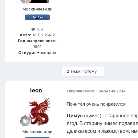
Москвичеводи
109
Авто:
АЗЛК 21412
Год выпуска авто:
1991
Откуда:
Николаев
2 тижні потому...
leon
Опубліковано:
1 березня 2014
Почитал очень понравился.
Цимус
(цимес) - старинное ев
ягод. В старину цимес подава
деликатесом и лакомством, им
Москвичеводи