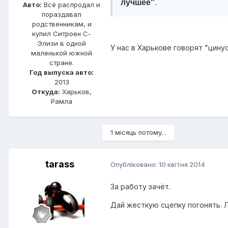
лучшее"
.
Авто:
Всё распродал и
пораздавал
родственникам, и
купил Ситроен С-
Элизи в одной
У нас в Харькове говорят "цинус"
маленькой южной
стране.
Год выпуска авто:
2013
Откуда:
Харьков,
Рамла
1 місяць потому...
tarass
Опубліковано:
10 квітня 2014
За работу зачёт.
Дай жесткую сцепку погонять. 