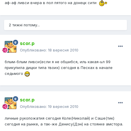
аф-аф ливси вчера в пол пятого на донецк сити
2 тижні потому...
scor.p
Опубліковано:
18 вересня 2010
блым-блым ливси(если я не обшибся, иль какая-ьл 99
прикупила дицки типа твоих) сегодня в Песках в начале
седьмого
scor.p
Опубліковано:
19 вересня 2010
личные рукопожатия сегодня Коле(Николай) и Саше(тик)
сегодня на рынке, а так-же Денису(Дэн) на стоянке амстора.