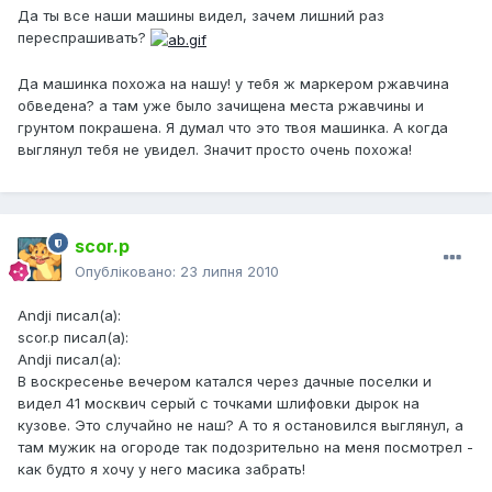
Да ты все наши машины видел, зачем лишний раз
переспрашивать?
Да машинка похожа на нашу! у тебя ж маркером ржавчина
обведена? а там уже было зачищена места ржавчины и
грунтом покрашена. Я думал что это твоя машинка. А когда
выглянул тебя не увидел. Значит просто очень похожа!
scor.p
Опубліковано:
23 липня 2010
Andji писал(а):
scor.p писал(а):
Andji писал(а):
В воскресенье вечером катался через дачные поселки и
видел 41 москвич серый с точками шлифовки дырок на
кузове. Это случайно не наш? А то я остановился выглянул, а
там мужик на огороде так подозрительно на меня посмотрел -
как будто я хочу у него масика забрать!