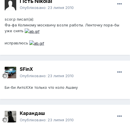
Гість Nikolai
Опубліковано:
23 липня 2010
scor.p писал(а):
Фа-фа Колиному москвичу возле работы. Ленточку пора-бы
уже снять
исправлюсь
SFinX
Опубліковано:
23 липня 2010
Би-би АнтоХХе только что коло Ашану
Карандаш
Опубліковано:
23 липня 2010