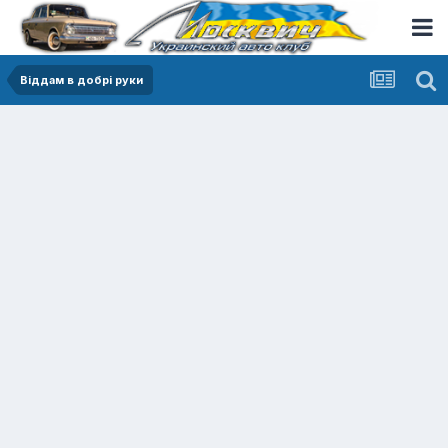
Віддам в добрі руки