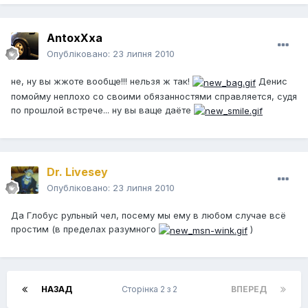
AntoxXxa
Опубліковано:
23 липня 2010
не, ну вы жжоте вообще!!! нельзя ж так!
Денис
помойму неплохо со своими обязанностями справляется, судя
по прошлой встрече... ну вы ваще даёте
Dr. Livesey
Опубліковано:
23 липня 2010
Да Глобус рульный чел, посему мы ему в любом случае всё
простим (в пределах разумного
)
НАЗАД
Сторінка 2 з 2
ВПЕРЕД